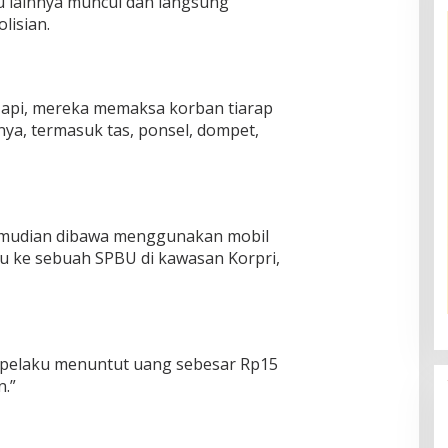
ku lainnya muncul dan langsung
lisian.
api, mereka memaksa korban tiarap
a, termasuk tas, ponsel, dompet,
kemudian dibawa menggunakan mobil
ku ke sebuah SPBU di kawasan Korpri,
an pelaku menuntut uang sebesar Rp15
.”