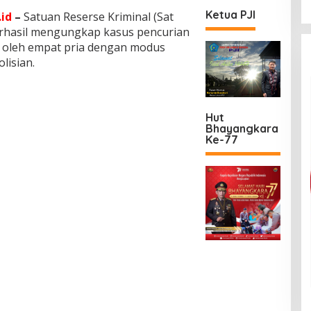
Ketua PJI
id
–
Satuan Reserse Kriminal (Sat
erhasil mengungkap kasus pencurian
 oleh empat pria dengan modus
lisian.
Hut
Bhayangkara
Ke-77