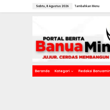
L
Tambahkan Menu
e
Sabtu, 8 Agustus 2026
w
a
t
i
k
e
k
o
n
t
e
n
Beranda
Kategori
Redaksi Banuamin