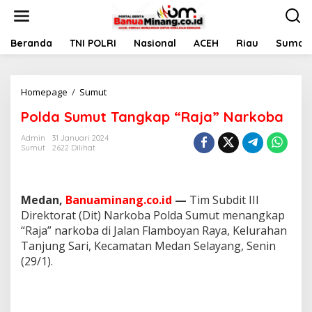
L
e
w
a
Beranda
TNI POLRI
Nasional
ACEH
Riau
Sumate
t
i
k
Homepage
/
Sumut
P
e
o
k
Polda Sumut Tangkap “Raja” Narkoba
l
o
d
n
Admin
31 Januari 2024
a
t
Sumut
2622 Dilihat
S
e
u
n
m
u
Medan,
Banuaminang.co.id
—
Tim Subdit III
t
Direktorat (Dit) Narkoba Polda Sumut menangkap
T
“Raja” narkoba di Jalan Flamboyan Raya, Kelurahan
a
n
Tanjung Sari, Kecamatan Medan Selayang, Senin
g
(29/1).
k
a
p
"