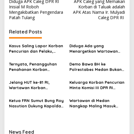
Diduga APK Caleg DPR RI
APK Caleg yang Memakan
a
Inisial M Roboh
Korban di Taluak adalah
v
Mengakibatkan Pengendara
APK Atas Nama Ir. Mulyadi
Patah Tulang
Caleg DPR RI
i
g
Related Posts
a
s
Kasus Saling Lapor Korban
Diduga Ada yang
Pencurian dan Pelaku,
Menargetkan Wartawan
i
Ketua DPW FRN Sumut Roy
Leo Sembiring Jadi
p
Nasution Minta
Tersangka dan Dpo Karena
Ternyata, Penangguhan
Demo Bawa BH ke
Kapolrestabes Medan
Membantu Polisi
Penahanan Korban
Polrestabes Medan Bukan
o
Tempuh Restorative Justice
Menangkap Maling di Toko
Pencurian Jadi Tersangka
untuk Melecehkan Siapa
agar Konflik Tak Berlarut-
Usaha Keluarganya
s
di Polrestabes Medan
Pun, Melainkan Simbol Kritik
Jelang HUT ke-81 RI,
Keluarga Korban Pencurian
larut
Setelah Membantu Polisi
dan Rasa Kecewa
Wartawan Korban
Minta Komisi III DPR RI
Menangkap Maling Atas
Lambatnya Penanganan
Pencurian yang Membantu
Pantau Penanganan
Atensi Ketua Komisi III DPR
Pekara di Polrestabes
Polisi Menangkap Pelaku
Laporan Dugaan Penipuan
Ketua FRN Sumut Bung Roy
Wartawan di Medan
RI Bapak Habiburokhman
Medan
Jadi Tersangka Berharap
Bermodus Surat
Nasution Dukung Kapolda
Nangkap Maling Masuk
Perhatian Presiden
Perdamaian dan Dugaan
Sumut dan Kapolrestabes
Penjara dan DPO, Ibu
Prabowo
Fitnah Terkait Tuduhan
Medan Tangkap Terlapor
Bersama Dua Anaknya
Pemerasan Rp250 Juta
Kasus Dugaan Penipuan
yang Masih Kecil Minta
dan Fitnah
Tolong Prabowo Subianto
News Feed
dan DPR RI