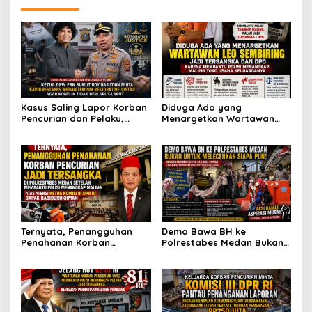
Kasus Saling Lapor Korban
Diduga Ada yang
Pencurian dan Pelaku,
Menargetkan Wartawan
Ketua DPW FRN Sumut Roy
Leo Sembiring Jadi
Nasution Minta
Tersangka dan Dpo Karena
Kapolrestabes Medan
Membantu Polisi
Tempuh Restorative Justice
Menangkap Maling di Toko
agar Konflik Tak Berlarut-
Usaha Keluarganya
larut
Ternyata, Penangguhan
Demo Bawa BH ke
Penahanan Korban
Polrestabes Medan Bukan
Pencurian Jadi Tersangka
untuk Melecehkan Siapa
di Polrestabes Medan
Pun, Melainkan Simbol Kritik
Setelah Membantu Polisi
dan Rasa Kecewa
Menangkap Maling Atas
Lambatnya Penanganan
Atensi Ketua Komisi III DPR
Pekara di Polrestabes
RI Bapak Habiburokhman
Medan