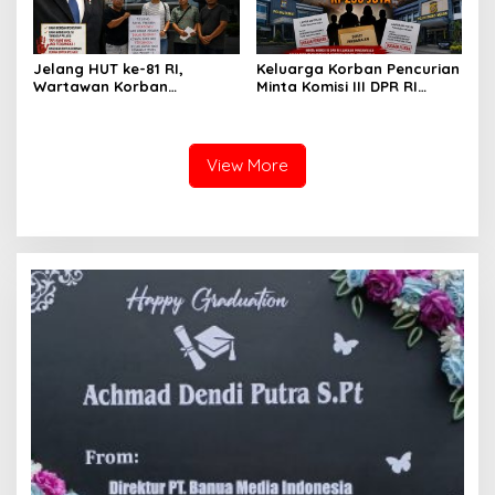
Jelang HUT ke-81 RI,
Keluarga Korban Pencurian
Wartawan Korban
Minta Komisi III DPR RI
Pencurian yang Membantu
Pantau Penanganan
Polisi Menangkap Pelaku
Laporan Dugaan Penipuan
Jadi Tersangka Berharap
Bermodus Surat
Perhatian Presiden
Perdamaian dan Dugaan
View More
Prabowo
Fitnah Terkait Tuduhan
Pemerasan Rp250 Juta