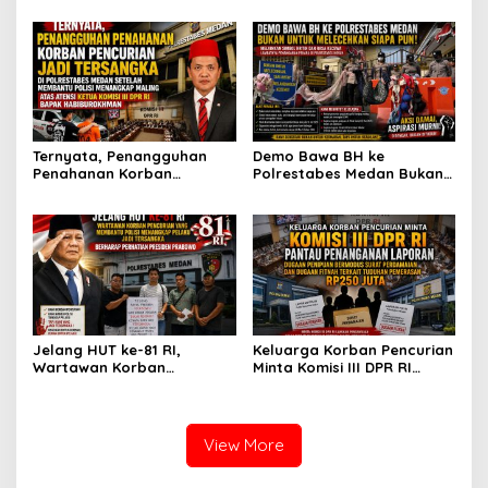
Nasution Minta
Tersangka dan Dpo Karena
Kapolrestabes Medan
Membantu Polisi
Tempuh Restorative Justice
Menangkap Maling di Toko
agar Konflik Tak Berlarut-
Usaha Keluarganya
larut
Ternyata, Penangguhan
Demo Bawa BH ke
Penahanan Korban
Polrestabes Medan Bukan
Pencurian Jadi Tersangka
untuk Melecehkan Siapa
di Polrestabes Medan
Pun, Melainkan Simbol Kritik
Setelah Membantu Polisi
dan Rasa Kecewa
Menangkap Maling Atas
Lambatnya Penanganan
Atensi Ketua Komisi III DPR
Pekara di Polrestabes
RI Bapak Habiburokhman
Medan
Jelang HUT ke-81 RI,
Keluarga Korban Pencurian
Wartawan Korban
Minta Komisi III DPR RI
Pencurian yang Membantu
Pantau Penanganan
Polisi Menangkap Pelaku
Laporan Dugaan Penipuan
Jadi Tersangka Berharap
Bermodus Surat
Perhatian Presiden
Perdamaian dan Dugaan
View More
Prabowo
Fitnah Terkait Tuduhan
Pemerasan Rp250 Juta