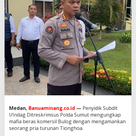
e
n
g
u
s
a
h
a
N
a
k
a
l
B
e
r
m
o
d
a
Medan,
Banuaminang.co.id
—
Penyidik Subdit
l
I/Indag Ditreskrimsus Polda Sumut mengungkap
D
mafia beras komersil Bulog dengan mengamankan
o
seorang pria turunan Tionghoa.
k
u