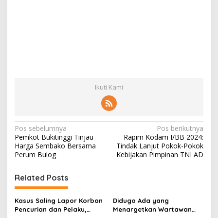
Ikuti Kami
N
Pos sebelumnya
Pos berikutnya
Pemkot Bukitinggi Tinjau
Rapim Kodam I/BB 2024:
a
Harga Sembako Bersama
Tindak Lanjut Pokok-Pokok
v
Perum Bulog
Kebijakan Pimpinan TNI AD
i
Related Posts
g
a
Kasus Saling Lapor Korban
Diduga Ada yang
s
Pencurian dan Pelaku,
Menargetkan Wartawan
Ketua DPW FRN Sumut Roy
Leo Sembiring Jadi