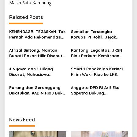
Masih Satu Kampung
a
s
Related Posts
i
p
KEMENDAGRI TEGASKAN: Tak
Sembilan Tersangka
Pernah Ada Rekomendasi
Korupsi PI Rohil, Jejak
o
Tolak Perpanjangan 133
Rp9,2 Miliar ke Eks Bupati
HGB STC
Masih Didalami
s
Afrizal Sintong, Mantan
Kantongi Legalitas, JKSN
Bupati Rokan Hilir Disebut
Riau Perkuat Kemitraan
di Persidangan, Putusan
dengan Kesbangpol Demi
Diterima Kejati, GMPR
Ketahanan Bangsa
4 Nyawa dan 1 Hilang
SMKN 1 Pangkalan Kerinci
Desak Usut Dividen Rp331,7
Disorot, Mahasiswa
Kirim Wakil Riau ke LKS
Miliar
Siapkan Aksi Jilid II di
Nasional 2026
Pelindo
Porang dan Geronggang
Anggota DPD RI Arif Eka
Disatukan, KADIN Riau Buka
Saputra Dukung
Jalan Ekonomi Baru
Pelaksanaan TEDxMAN Two
Bengkalis
Pekanbaru Youth
News Feed