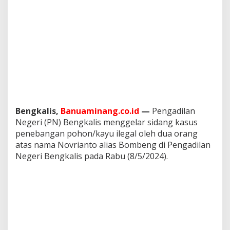
e
g
a
l
B
o
m
b
e
n
g
,
Bengkalis,
Banuaminang.co.id
—
Pengadilan
M
Negeri (PN) Bengkalis menggelar sidang kasus
a
penebangan pohon/kayu ilegal oleh dua orang
s
atas nama Novrianto alias Bombeng di Pengadilan
y
a
Negeri Bengkalis pada Rabu (8/5/2024).
r
a
k
a
t
:
T
u