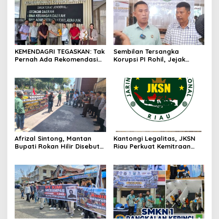
KEMENDAGRI TEGASKAN: Tak
Sembilan Tersangka
Pernah Ada Rekomendasi
Korupsi PI Rohil, Jejak
Tolak Perpanjangan 133
Rp9,2 Miliar ke Eks Bupati
HGB STC
Masih Didalami
Afrizal Sintong, Mantan
Kantongi Legalitas, JKSN
Bupati Rokan Hilir Disebut
Riau Perkuat Kemitraan
di Persidangan, Putusan
dengan Kesbangpol Demi
Diterima Kejati, GMPR
Ketahanan Bangsa
Desak Usut Dividen Rp331,7
Miliar