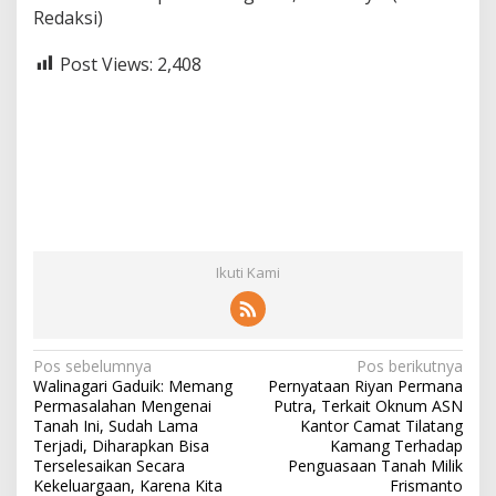
Redaksi)
Post Views:
2,408
Ikuti Kami
N
Pos sebelumnya
Pos berikutnya
Walinagari Gaduik: Memang
Pernyataan Riyan Permana
a
Permasalahan Mengenai
Putra, Terkait Oknum ASN
v
Tanah Ini, Sudah Lama
Kantor Camat Tilatang
Terjadi, Diharapkan Bisa
Kamang Terhadap
i
Terselesaikan Secara
Penguasaan Tanah Milik
Kekeluargaan, Karena Kita
Frismanto
g