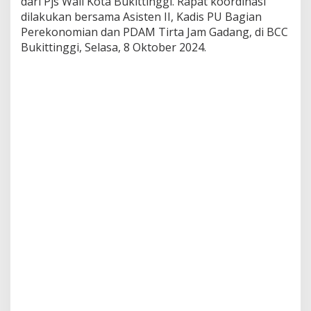
dari Pjs Wali Kota Bukittinggi. Rapat koordinasi
m
dilakukan bersama Asisten II, Kadis PU Bagian
i
Perekonomian dan PDAM Tirta Jam Gadang, di BCC
t
m
Bukittinggi, Selasa, 8 Oktober 2024.
e
n
L
a
y
a
n
a
n
M
a
k
s
i
m
a
l
U
n
t
u