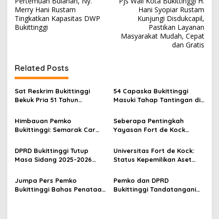
Pertemuan Bulanan, Ny.
Pjs Wali Kota Bukittinggi H.
a
Merry Hani Rustam
Hani Syopiar Rustam
v
Tingkatkan Kapasitas DWP
Kunjungi Disdukcapil,
Bukittinggi
Pastikan Layanan
i
Masyarakat Mudah, Cepat
dan Gratis
g
a
Related Posts
s
i
Sat Reskrim Bukittinggi
54 Capaska Bukittinggi
p
Bekuk Pria 51 Tahun
Masuki Tahap Tantingan di
Terduga Pencuri Honda
Desa Bahagia
o
Scoopy
Himbauan Pemko
Seberapa Pentingkah
s
Bukittinggi: Semarak Car
Yayasan Fort de Kock
Free Day dalam Rangka
Mendongkrak
HUT ke I Komando Daerah
Perekonomian Masyarakat
DPRD Bukittinggi Tutup
Universitas Fort de Kock:
Militer (KODAM) XX/Tuanku
Jam Gadang?
Masa Sidang 2025-2026
Status Kepemilikan Aset
Imam Bonjol
Dan Buka Masa Sidang
Tanah yang Sah Adalah
2026-2027, Wako Ramlan
Milik Yayasan Berdasarkan
Jumpa Pers Pemko
Pemko dan DPRD
Beri Apresiasi
Putusan Mahkamah Agung
Bukittinggi Bahas Penataan
Bukittinggi Tandatangani
Nomor 2108/K/Pdt/2022
Kota hingga Polemik Lahan
Nota Kesepakatan
Kampus UFDK
Perubahan KUA-PPAS APBD
2026