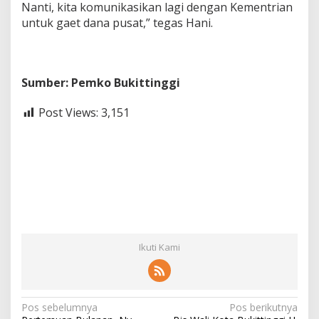
Nanti, kita komunikasikan lagi dengan Kementrian
untuk gaet dana pusat,” tegas Hani.
Sumber: Pemko Bukittinggi
Post Views:
3,151
Ikuti Kami
N
Pos sebelumnya
Pos berikutnya