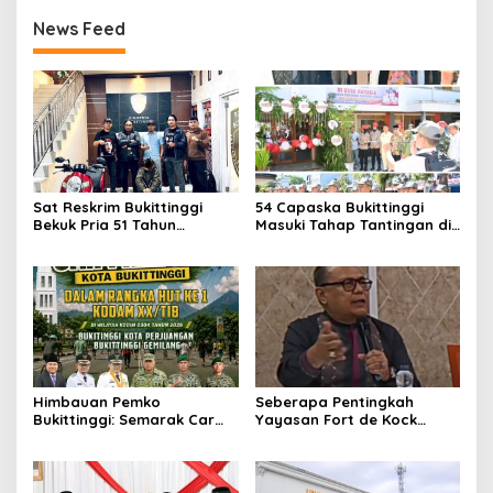
News Feed
Sat Reskrim Bukittinggi
54 Capaska Bukittinggi
Bekuk Pria 51 Tahun
Masuki Tahap Tantingan di
Terduga Pencuri Honda
Desa Bahagia
Scoopy
Himbauan Pemko
Seberapa Pentingkah
Bukittinggi: Semarak Car
Yayasan Fort de Kock
Free Day dalam Rangka
Mendongkrak
HUT ke I Komando Daerah
Perekonomian Masyarakat
Militer (KODAM) XX/Tuanku
Jam Gadang?
Imam Bonjol