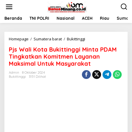
L
e
w
a
Beranda
TNI POLRI
Nasional
ACEH
Riau
Sumate
t
i
k
Homepage
/
Sumatera barat
/
Bukittinggi
P
e
j
k
Pjs Wali Kota Bukittinggi Minta PDAM
s
o
W
n
Tingkatkan Komitmen Layanan
a
t
Maksimal Untuk Masyarakat
l
e
i
n
Admin
8 Oktober 2024
K
Bukittinggi
3151 Dilihat
o
t
a
B
u
k
i
t
t
i