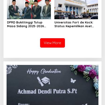
DPRD Bukittinggi Tutup
Universitas Fort de Kock:
Masa Sidang 2025-2026
Status Kepemilikan Aset
Dan Buka Masa Sidang
Tanah yang Sah Adalah
2026-2027, Wako Ramlan
Milik Yayasan Berdasarkan
Beri Apresiasi
Putusan Mahkamah Agung
Nomor 2108/K/Pdt/2022
View More