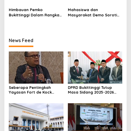
Nomor 2108/K/Pdt/2022
Nota Kesepakatan
Tekankan Pelayanan dan
Perubahan KUA-PPAS APBD
Persiapan Angkutan Gratis
Himbauan Pemko
Mahasiswa dan
2026
Pelajar
Bukittinggi Dalam Rangka
Masyarakat Demo Soroti
Menyemarakkan Hari Ulang
Dugaan Kekerasan Satpol
Tahun ke-81 Kemerdekaan
PP, GMNI Bukittinggi
Republik Indonesia
Kecewa Wali Kota dan
DPRD Tak Hadir Temui
News Feed
Massa Aksi
Seberapa Pentingkah
DPRD Bukittinggi Tutup
Yayasan Fort de Kock
Masa Sidang 2025-2026
Mendongkrak
Dan Buka Masa Sidang
Perekonomian Masyarakat
2026-2027, Wako Ramlan
Jam Gadang?
Beri Apresiasi