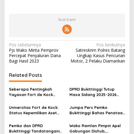
Ikuti Kami
N
Pos sebelumnya
Pos berikutnya
Pjs Wako Minta Pemprov
Satreskrim Polres Batang
a
Percepat Penyaluran Dana
Ungkap Kasus Pencurian
v
Bagi Hasil 2023
Motor, 2 Pelaku Diamankan
i
Related Posts
g
a
Seberapa Pentingkah
DPRD Bukittinggi Tutup
s
Yayasan Fort de Kock
Masa Sidang 2025-2026
Mendongkrak
Dan Buka Masa Sidang
i
Perekonomian Masyarakat
2026-2027, Wako Ramlan
Universitas Fort de Kock:
Jumpa Pers Pemko
p
Jam Gadang?
Beri Apresiasi
Status Kepemilikan Aset
Bukittinggi Bahas Penataan
Tanah yang Sah Adalah
Kota hingga Polemik Lahan
o
Milik Yayasan Berdasarkan
Kampus UFDK
Pemko dan DPRD
Wako Ramlan Pimpin Apel
s
Putusan Mahkamah Agung
Bukittinggi Tandatangani
Gabungan Dishub,