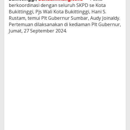
a
berkoordinasi dengan seluruh SKPD se Kota
s
Bukittinggi, Pjs Wali Kota Bukittinggi, Hani S.
i
Rustam, temui Plt Gubernur Sumbar, Audy Joinaldy.
d
e
Pertemuan dilaksanakan di kediaman Plt Gubernur,
n
Jumat, 27 September 2024.
g
a
n
P
l
t
G
u
b
e
r
n
u
r
S
u
m
b
a