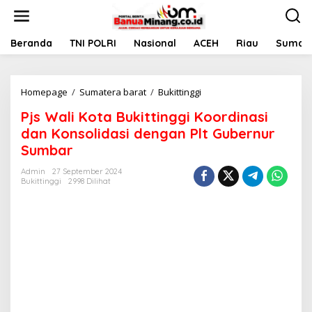
L
e
w
a
Beranda
TNI POLRI
Nasional
ACEH
Riau
Sumate
t
i
k
Homepage
/
Sumatera barat
/
Bukittinggi
P
e
j
k
Pjs Wali Kota Bukittinggi Koordinasi
s
o
W
n
dan Konsolidasi dengan Plt Gubernur
a
t
Sumbar
l
e
i
n
Admin
27 September 2024
K
Bukittinggi
2998 Dilihat
o
t
a
B
u
k
i
t
t
i