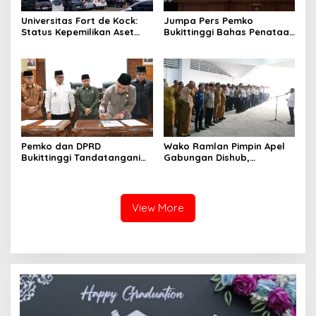
Universitas Fort de Kock:
Jumpa Pers Pemko
Status Kepemilikan Aset
Bukittinggi Bahas Penataan
Tanah yang Sah Adalah
Kota hingga Polemik Lahan
Milik Yayasan Berdasarkan
Kampus UFDK
Putusan Mahkamah Agung
Nomor 2108/K/Pdt/2022
Pemko dan DPRD
Wako Ramlan Pimpin Apel
Bukittinggi Tandatangani
Gabungan Dishub,
Nota Kesepakatan
Tekankan Pelayanan dan
Perubahan KUA-PPAS APBD
Persiapan Angkutan Gratis
2026
Pelajar
View More