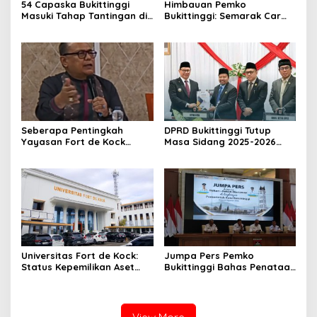
54 Capaska Bukittinggi
Himbauan Pemko
Masuki Tahap Tantingan di
Bukittinggi: Semarak Car
Desa Bahagia
Free Day dalam Rangka
HUT ke I Komando Daerah
Militer (KODAM) XX/Tuanku
Imam Bonjol
Seberapa Pentingkah
DPRD Bukittinggi Tutup
Yayasan Fort de Kock
Masa Sidang 2025-2026
Mendongkrak
Dan Buka Masa Sidang
Perekonomian Masyarakat
2026-2027, Wako Ramlan
Jam Gadang?
Beri Apresiasi
Universitas Fort de Kock:
Jumpa Pers Pemko
Status Kepemilikan Aset
Bukittinggi Bahas Penataan
Tanah yang Sah Adalah
Kota hingga Polemik Lahan
Milik Yayasan Berdasarkan
Kampus UFDK
Putusan Mahkamah Agung
Nomor 2108/K/Pdt/2022