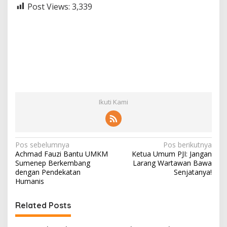
Post Views:
3,339
Ikuti Kami
N
Pos sebelumnya
Pos berikutnya
Achmad Fauzi Bantu UMKM
Ketua Umum PJI: Jangan
a
Sumenep Berkembang
Larang Wartawan Bawa
v
dengan Pendekatan
Senjatanya!
Humanis
i
g
Related Posts
a