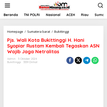
L
e
w
a
Beranda
TNI POLRI
Nasional
ACEH
Riau
Sumate
t
i
k
Homepage
/
Sumatera barat
/
Bukittinggi
P
e
j
k
Pjs. Wali Kota Bukittinggi H. Hani
s
o
.
n
Syopiar Rustam Kembali Tegaskan ASN
W
t
Wajib Jaga Netralitas
a
e
l
n
Admin
5 Oktober 2024
i
Bukittinggi
3339 Dilihat
K
o
t
a
B
u
k
i
t
t