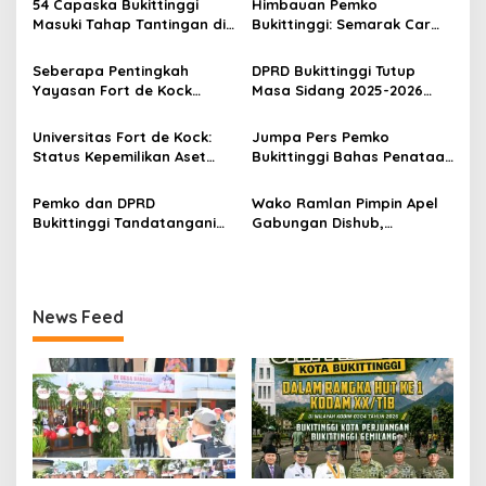
s
54 Capaska Bukittinggi
Himbauan Pemko
Masuki Tahap Tantingan di
Bukittinggi: Semarak Car
i
Desa Bahagia
Free Day dalam Rangka
p
HUT ke I Komando Daerah
Seberapa Pentingkah
DPRD Bukittinggi Tutup
Militer (KODAM) XX/Tuanku
Yayasan Fort de Kock
Masa Sidang 2025-2026
o
Imam Bonjol
Mendongkrak
Dan Buka Masa Sidang
s
Perekonomian Masyarakat
2026-2027, Wako Ramlan
Universitas Fort de Kock:
Jumpa Pers Pemko
Jam Gadang?
Beri Apresiasi
Status Kepemilikan Aset
Bukittinggi Bahas Penataan
Tanah yang Sah Adalah
Kota hingga Polemik Lahan
Milik Yayasan Berdasarkan
Kampus UFDK
Pemko dan DPRD
Wako Ramlan Pimpin Apel
Putusan Mahkamah Agung
Bukittinggi Tandatangani
Gabungan Dishub,
Nomor 2108/K/Pdt/2022
Nota Kesepakatan
Tekankan Pelayanan dan
Perubahan KUA-PPAS APBD
Persiapan Angkutan Gratis
2026
Pelajar
News Feed