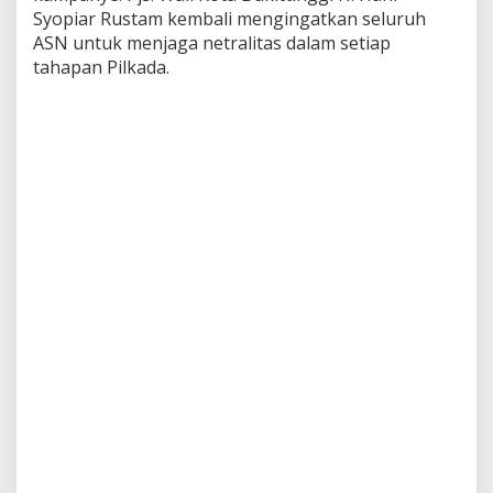
e
Syopiar Rustam kembali mengingatkan seluruh
m
ASN untuk menjaga netralitas dalam setiap
b
tahapan Pilkada.
a
l
i
T
e
g
a
s
k
a
n
A
S
N
W
a
j
i
b
J
a
g