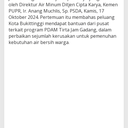
i
oleh Direktur Air Minum Ditjen Cipta Karya, Kemen
r
PUPR, Ir. Anang Muchlis, Sp. PSDA, Kamis, 17
t
Oktober 2024. Pertemuan itu membahas peluang
a
Kota Bukittinggi mendapat bantuan dari pusat
J
a
terkait program PDAM Tirta Jam Gadang, dalam
m
perbaikan sejumlah kerusakan untuk pemenuhan
G
kebutuhan air bersih warga.
a
d
a
n
g
B
u
k
i
t
t
i
n
g
g
i