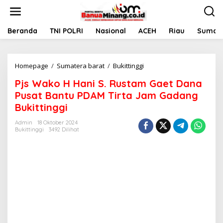
L
e
w
a
Beranda
TNI POLRI
Nasional
ACEH
Riau
Sumate
t
i
k
Homepage
/
Sumatera barat
/
Bukittinggi
P
e
j
k
Pjs Wako H Hani S. Rustam Gaet Dana
s
o
W
n
Pusat Bantu PDAM Tirta Jam Gadang
a
t
Bukittinggi
k
e
o
n
Admin
18 Oktober 2024
H
Bukittinggi
3492 Dilihat
H
a
n
i
S
.
R
u
s
t