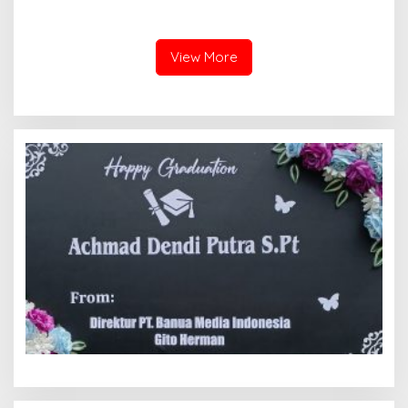
Tanah yang Sah Adalah
Kota hingga Polemik Lahan
Milik Yayasan Berdasarkan
Kampus UFDK
Putusan Mahkamah Agung
Nomor 2108/K/Pdt/2022
View More