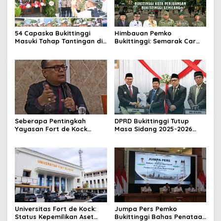
54 Capaska Bukittinggi
Himbauan Pemko
Masuki Tahap Tantingan di
Bukittinggi: Semarak Car
Desa Bahagia
Free Day dalam Rangka
HUT ke I Komando Daerah
Militer (KODAM) XX/Tuanku
Imam Bonjol
Seberapa Pentingkah
DPRD Bukittinggi Tutup
Yayasan Fort de Kock
Masa Sidang 2025-2026
Mendongkrak
Dan Buka Masa Sidang
Perekonomian Masyarakat
2026-2027, Wako Ramlan
Jam Gadang?
Beri Apresiasi
Universitas Fort de Kock:
Jumpa Pers Pemko
Status Kepemilikan Aset
Bukittinggi Bahas Penataan