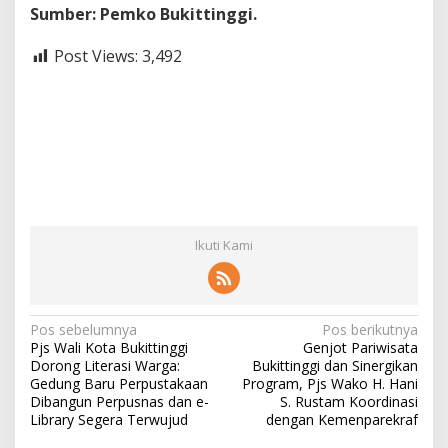
Sumber: Pemko Bukittinggi.
Post Views:
3,492
Ikuti Kami
N
Pos sebelumnya
Pos berikutnya
Pjs Wali Kota Bukittinggi
Genjot Pariwisata
a
Dorong Literasi Warga:
Bukittinggi dan Sinergikan
v
Gedung Baru Perpustakaan
Program, Pjs Wako H. Hani
Dibangun Perpusnas dan e-
S. Rustam Koordinasi
i
Library Segera Terwujud
dengan Kemenparekraf
g