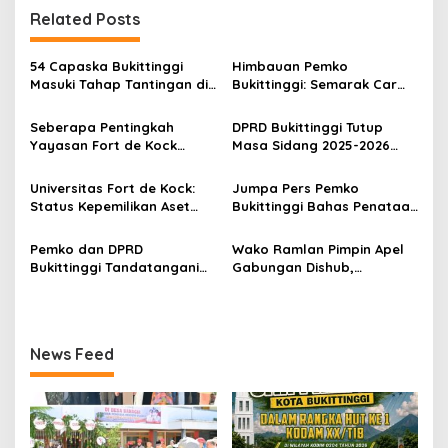
Related Posts
a
s
54 Capaska Bukittinggi
Himbauan Pemko
i
Masuki Tahap Tantingan di
Bukittinggi: Semarak Car
p
Desa Bahagia
Free Day dalam Rangka
HUT ke I Komando Daerah
Seberapa Pentingkah
DPRD Bukittinggi Tutup
o
Militer (KODAM) XX/Tuanku
Yayasan Fort de Kock
Masa Sidang 2025-2026
Imam Bonjol
s
Mendongkrak
Dan Buka Masa Sidang
Perekonomian Masyarakat
2026-2027, Wako Ramlan
Universitas Fort de Kock:
Jumpa Pers Pemko
Jam Gadang?
Beri Apresiasi
Status Kepemilikan Aset
Bukittinggi Bahas Penataan
Tanah yang Sah Adalah
Kota hingga Polemik Lahan
Milik Yayasan Berdasarkan
Kampus UFDK
Pemko dan DPRD
Wako Ramlan Pimpin Apel
Putusan Mahkamah Agung
Bukittinggi Tandatangani
Gabungan Dishub,
Nomor 2108/K/Pdt/2022
Nota Kesepakatan
Tekankan Pelayanan dan
Perubahan KUA-PPAS APBD
Persiapan Angkutan Gratis
2026
Pelajar
News Feed