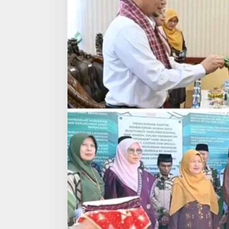
H
a
n
t
a
r
T
u
g
a
s
K
e
p
a
l
a
K
e
m
e
n
a
g
K