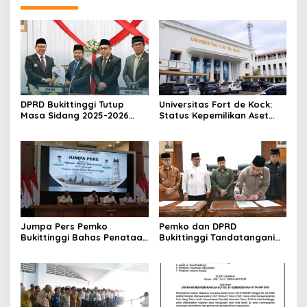
DPRD Bukittinggi Tutup
Universitas Fort de Kock:
Masa Sidang 2025-2026
Status Kepemilikan Aset
Dan Buka Masa Sidang
Tanah yang Sah Adalah
2026-2027, Wako Ramlan
Milik Yayasan Berdasarkan
Beri Apresiasi
Putusan Mahkamah Agung
Nomor 2108/K/Pdt/2022
Jumpa Pers Pemko
Pemko dan DPRD
Bukittinggi Bahas Penataan
Bukittinggi Tandatangani
Kota hingga Polemik Lahan
Nota Kesepakatan
Kampus UFDK
Perubahan KUA-PPAS APBD
2026