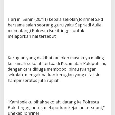
b
o
b
o
Hari ini Senin (20/11) kepala sekolah Jonrinel S.Pd
l
bersama salah seorang guru yaitu Sepriadi Aulia
a
mendatangi Polresta Bukittinggi, untuk
n
S
melaporkan hal tersebut.
e
k
o
l
Kerugian yang diakibatkan oleh masuknya maling
a
ke rumah sekolah tertua di Kecamatan Palupuh ini,
h
dengan cara diduga membobol pintu ruangan
sekolah, mengakibatkan kerugian yang ditaksir
hampir seratus juta rupiah.
“Kami selaku pihak sekolah, datang ke Polresta
Bukittinggi, untuk melaporkan kejadian tersebut,”
ungkap Jonrinel.