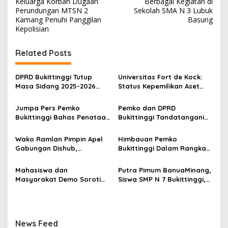
Keluarga Korban Dugaan
Berbagai Kegiatan di
a
Perundungan MTSN 2
Sekolah SMA N 3 Lubuk
v
Kamang Penuhi Panggilan
Basung
Kepolisian
i
g
Related Posts
a
s
DPRD Bukittinggi Tutup
Universitas Fort de Kock:
Masa Sidang 2025-2026
Status Kepemilikan Aset
i
Dan Buka Masa Sidang
Tanah yang Sah Adalah
p
2026-2027, Wako Ramlan
Milik Yayasan Berdasarkan
Jumpa Pers Pemko
Pemko dan DPRD
Beri Apresiasi
Putusan Mahkamah Agung
Bukittinggi Bahas Penataan
Bukittinggi Tandatangani
o
Nomor 2108/K/Pdt/2022
Kota hingga Polemik Lahan
Nota Kesepakatan
s
Kampus UFDK
Perubahan KUA-PPAS APBD
Wako Ramlan Pimpin Apel
Himbauan Pemko
2026
Gabungan Dishub,
Bukittinggi Dalam Rangka
Tekankan Pelayanan dan
Menyemarakkan Hari Ulang
Persiapan Angkutan Gratis
Tahun ke-81 Kemerdekaan
Mahasiswa dan
Putra Pimum BanuaMinang,
Pelajar
Republik Indonesia
Masyarakat Demo Soroti
Siswa SMP N 7 Bukittinggi,
Dugaan Kekerasan Satpol
Raih Medali Emas Kelas
PP, GMNI Bukittinggi
Festival Komite Pemula
Kecewa Wali Kota dan
Berat 40 Kg dalam
DPRD Tak Hadir Temui
Kejuaraan Karate Jam
News Feed
Massa Aksi
Gadang Inkanas Bukittinggi