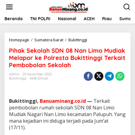
L
e
w
a
Beranda
TNI POLRI
Nasional
ACEH
Riau
Sumate
t
i
k
Homepage
/
Sumatera barat
/
Bukittinggi
P
e
i
k
Pihak Sekolah SDN 08 Nan Limo Mudiak
h
o
a
n
Melapor ke Polresta Bukittinggi Terkait
k
t
Pembobolan Sekolah
S
e
e
n
Admin
20 November 2023
k
Bukittinggi
4648 Dilihat
o
l
a
h
Bukittinggi,
Banuaminang.co.id
—
Terkait
S
pembobolan rumah sekolah SDN 08 Nan Limo
D
Mudiak Nagari Nan Limo kecamatan Palupuh. Yang
N
mana kejadian ini diduga terjadi pada Jum’at
0
8
(17/11).
N