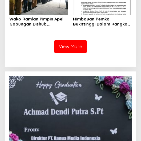
Wako Ramlan Pimpin Apel
Himbauan Pemko
Gabungan Dishub,
Bukittinggi Dalam Rangka
Tekankan Pelayanan dan
Menyemarakkan Hari Ulang
Persiapan Angkutan Gratis
Tahun ke-81 Kemerdekaan
Pelajar
Republik Indonesia
View More