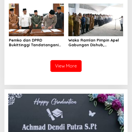
Milik Yayasan Berdasarkan
Kampus UFDK
Putusan Mahkamah Agung
Nomor 2108/K/Pdt/2022
Pemko dan DPRD
Wako Ramlan Pimpin Apel
Bukittinggi Tandatangani
Gabungan Dishub,
Nota Kesepakatan
Tekankan Pelayanan dan
Perubahan KUA-PPAS APBD
Persiapan Angkutan Gratis
2026
Pelajar
View More