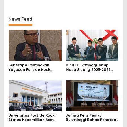
Tahun ke-81 Kemerdekaan
PP, GMNI Bukittinggi
Republik Indonesia
Kecewa Wali Kota dan
DPRD Tak Hadir Temui
News Feed
Massa Aksi
Seberapa Pentingkah
DPRD Bukittinggi Tutup
Yayasan Fort de Kock
Masa Sidang 2025-2026
Mendongkrak
Dan Buka Masa Sidang
Perekonomian Masyarakat
2026-2027, Wako Ramlan
Jam Gadang?
Beri Apresiasi
Universitas Fort de Kock:
Jumpa Pers Pemko
Status Kepemilikan Aset
Bukittinggi Bahas Penataan
Tanah yang Sah Adalah
Kota hingga Polemik Lahan