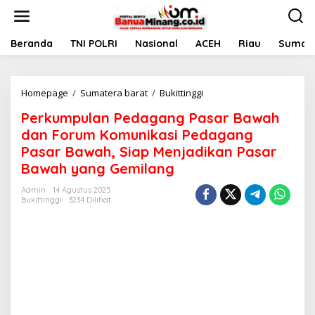
L
e
w
a
Beranda
TNI POLRI
Nasional
ACEH
Riau
Sumate
t
i
k
Homepage
/
Sumatera barat
/
Bukittinggi
P
e
e
k
Perkumpulan Pedagang Pasar Bawah
r
o
k
n
dan Forum Komunikasi Pedagang
u
t
Pasar Bawah, Siap Menjadikan Pasar
m
e
Bawah yang Gemilang
p
n
u
Admin
14 Agustus 2025
l
Bukittinggi
3234 Dilihat
a
n
P
e
d
a
g
a
n