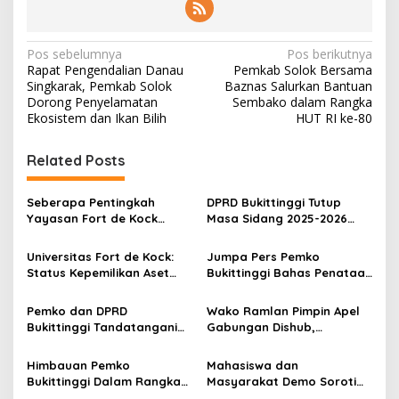
N
Pos sebelumnya
Pos berikutnya
Rapat Pengendalian Danau
Pemkab Solok Bersama
a
Singkarak, Pemkab Solok
Baznas Salurkan Bantuan
v
Dorong Penyelamatan
Sembako dalam Rangka
Ekosistem dan Ikan Bilih
HUT RI ke-80
i
g
Related Posts
a
s
Seberapa Pentingkah
DPRD Bukittinggi Tutup
Yayasan Fort de Kock
Masa Sidang 2025-2026
i
Mendongkrak
Dan Buka Masa Sidang
p
Perekonomian Masyarakat
2026-2027, Wako Ramlan
Universitas Fort de Kock:
Jumpa Pers Pemko
Jam Gadang?
Beri Apresiasi
Status Kepemilikan Aset
Bukittinggi Bahas Penataan
o
Tanah yang Sah Adalah
Kota hingga Polemik Lahan
s
Milik Yayasan Berdasarkan
Kampus UFDK
Pemko dan DPRD
Wako Ramlan Pimpin Apel
Putusan Mahkamah Agung
Bukittinggi Tandatangani
Gabungan Dishub,
Nomor 2108/K/Pdt/2022
Nota Kesepakatan
Tekankan Pelayanan dan
Perubahan KUA-PPAS APBD
Persiapan Angkutan Gratis
Himbauan Pemko
Mahasiswa dan
2026
Pelajar
Bukittinggi Dalam Rangka
Masyarakat Demo Soroti
Menyemarakkan Hari Ulang
Dugaan Kekerasan Satpol