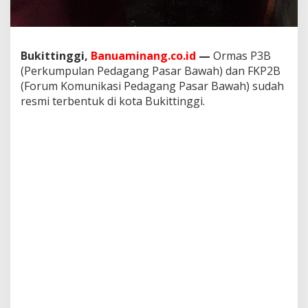
a
p
M
e
Bukittinggi,
Banuaminang.co.id
—
Ormas P3B
n
(Perkumpulan Pedagang Pasar Bawah) dan FKP2B
j
a
(Forum Komunikasi Pedagang Pasar Bawah) sudah
d
resmi terbentuk di kota Bukittinggi.
i
k
a
n
P
a
s
a
r
B
a
w
a
h
y
a
n