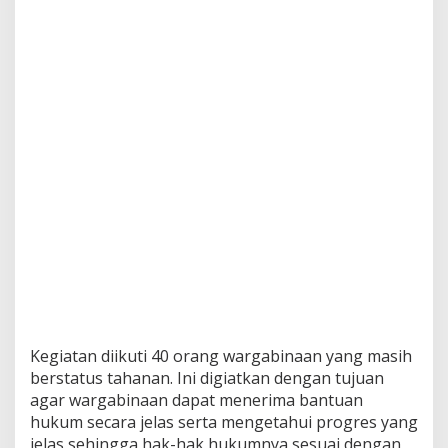
K
E
M
E
N
K
U
M
H
A
M
S
U
M
U
T
D
I
L
A
Kegiatan diikuti 40 orang wargabinaan yang masih
P
berstatus tahanan. Ini digiatkan dengan tujuan
A
agar wargabinaan dapat menerima bantuan
S
hukum secara jelas serta mengetahui progres yang
T
jelas sehingga hak-hak hukumnya sesuai dengan
A