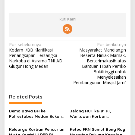
Ikuti Kami
N
Pos sebelumnya
Pos berikutnya
Kodam I/BB Klarifikasi
Masyarakat Mandiangin
a
Penangkapan Tersangka
Beserta Niniak Mamak,
v
Narkoba di Asrama TNI AD
Berterimakasih atas
Glugur Hong Medan
Bantuan Hibah Pemko
i
Bukittinggi untuk
Menyelesaikan
g
Pembangunan Masjid Jami’
a
s
Related Posts
i
p
Demo Bawa BH ke
Jelang HUT ke-81 RI,
Polrestabes Medan Bukan
Wartawan Korban
o
untuk Melecehkan Siapa
Pencurian yang Membantu
Pun, Melainkan Simbol Kritik
Polisi Menangkap Pelaku
s
Keluarga Korban Pencurian
Ketua FRN Sumut Bung Roy
dan Rasa Kecewa
Jadi Tersangka Berharap
Minta Komisi III DPR RI
Nasution Dukung Kapolda