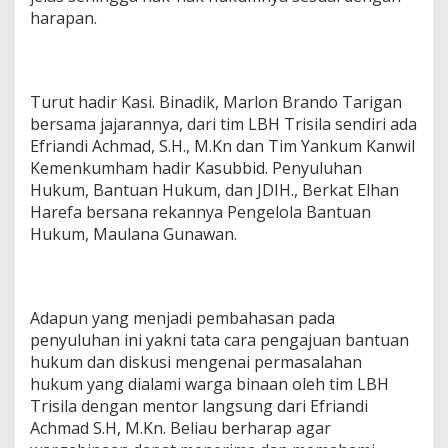
N
harapan.
J
U
N
G
Turut hadir Kasi. Binadik, Marlon Brando Tarigan
B
A
bersama jajarannya, dari tim LBH Trisila sendiri ada
L
Efriandi Achmad, S.H., M.Kn dan Tim Yankum Kanwil
A
Kemenkumham hadir Kasubbid. Penyuluhan
I
Hukum, Bantuan Hukum, dan JDIH., Berkat Elhan
Harefa bersana rekannya Pengelola Bantuan
Hukum, Maulana Gunawan.
Adapun yang menjadi pembahasan pada
penyuluhan ini yakni tata cara pengajuan bantuan
hukum dan diskusi mengenai permasalahan
hukum yang dialami warga binaan oleh tim LBH
Trisila dengan mentor langsung dari Efriandi
Achmad S.H, M.Kn. Beliau berharap agar