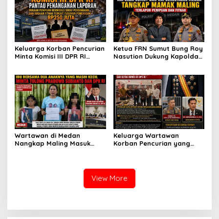
Lambatnya Penanganan
Perhatian Presiden
Pekara di Polrestabes
Prabowo
Medan
Keluarga Korban Pencurian
Ketua FRN Sumut Bung Roy
Minta Komisi III DPR RI
Nasution Dukung Kapolda
Pantau Penanganan
Sumut dan Kapolrestabes
Laporan Dugaan Penipuan
Medan Tangkap Terlapor
Bermodus Surat
Kasus Dugaan Penipuan
Perdamaian dan Dugaan
dan Fitnah
Fitnah Terkait Tuduhan
Pemerasan Rp250 Juta
Wartawan di Medan
Keluarga Wartawan
Nangkap Maling Masuk
Korban Pencurian yang
Penjara dan DPO, Ibu
Jadi Tersangka Merasa
Bersama Dua Anaknya
Dibohongi Kapolrestabes
yang Masih Kecil Minta
Medan, Kirim Surat ke
Tolong Prabowo Subianto
Presiden Prabowo, Komisi
View More
dan DPR RI
III DPR RI dan Kapolri!