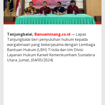
G
A
B
I
N
A
A
N
Tanjungbalai,
Banuaminang.co.id
-–
Lapas
O
Tanjungbalai beri penyuluhan hukum kepada
L
E
wargabinaan yang bekerjasama dengan Lembaga
H
Bantuan Hukum (LBH) Trisila dan tim Divisi
L
Layanan Hukum Kanwil Kemenkumham Sumatera
B
Utara. Jumat, (04/05/2024)
H
T
R
I
S
I
L
A
B
E
R