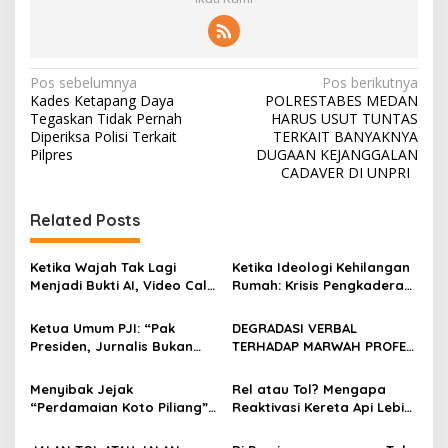
N
Pos sebelumnya
Pos berikutnya
Kades Ketapang Daya
POLRESTABES MEDAN
a
Tegaskan Tidak Pernah
HARUS USUT TUNTAS
v
Diperiksa Polisi Terkait
TERKAIT BANYAKNYA
Pilpres
DUGAAN KEJANGGALAN
i
CADAVER DI UNPRI
g
Related Posts
a
s
Ketika Wajah Tak Lagi
Ketika Ideologi Kehilangan
i
Menjadi Bukti AI, Video Call,
Rumah: Krisis Pengkaderan
p
dan Evolusi Penipuan
dan Matinya Gerakan
Digital Oleh: Ardy Mu’tamar
dalam Bayang-Bayang
Ketua Umum PJI: “Pak
DEGRADASI VERBAL
o
Kepemimpinan yang
Presiden, Jurnalis Bukan
TERHADAP MARWAH PROFESI
Kehilangan Arah
s
Pengkhianat Bangsa”
JURNALIS DAN MANUVER
ABUSE OF INFLUENCE OLEH
Menyibak Jejak
Rel atau Tol? Mengapa
OKNUM ADVOKAT HOTMAN
“Perdamaian Koto Piliang”:
Reaktivasi Kereta Api Lebih
PARIS HUTAPEA
Penemuan Situs Medan Nan
Rasional daripada Jalan
Bapaneh di Nagari
Tol yang Membelah Nagari