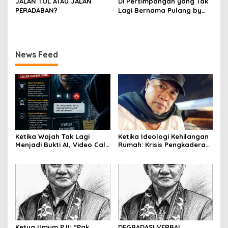
JALAN TOL ATAU JALAN
Di Persimpangan yang Tak
Simawang
PERADABAN?
Lagi Bernama Pulang by
Bumiara
News Feed
Ketika Wajah Tak Lagi
Ketika Ideologi Kehilangan
Menjadi Bukti AI, Video Call,
Rumah: Krisis Pengkaderan
dan Evolusi Penipuan
dan Matinya Gerakan
Digital Oleh: Ardy Mu’tamar
dalam Bayang-Bayang
Kepemimpinan yang
Kehilangan Arah
Ketua Umum PJI: “Pak
DEGRADASI VERBAL