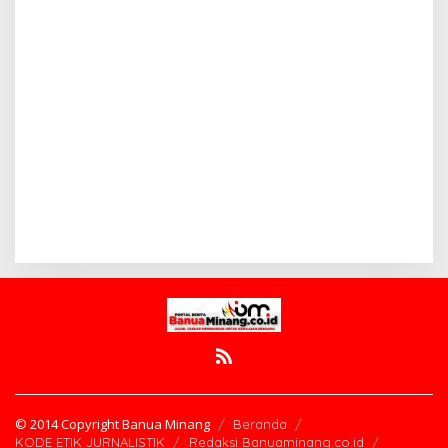
© 2014 Copyright Banua Minang
Beranda
KODE ETIK JURNALISTIK
Redaksi Banuaminang.co.id