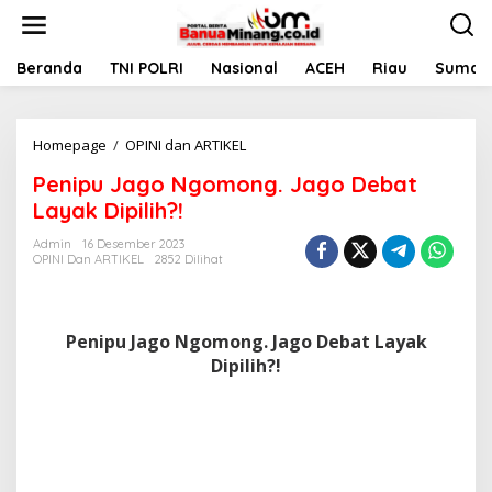
L
e
w
a
Beranda
TNI POLRI
Nasional
ACEH
Riau
Sumate
t
i
k
Homepage
/
OPINI dan ARTIKEL
P
e
e
k
Penipu Jago Ngomong. Jago Debat
n
o
i
n
Layak Dipilih?!
p
t
u
e
Admin
16 Desember 2023
OPINI Dan ARTIKEL
2852 Dilihat
J
n
a
g
o
Penipu Jago Ngomong. Jago Debat Layak
N
g
Dipilih?!
o
m
o
n
g
.