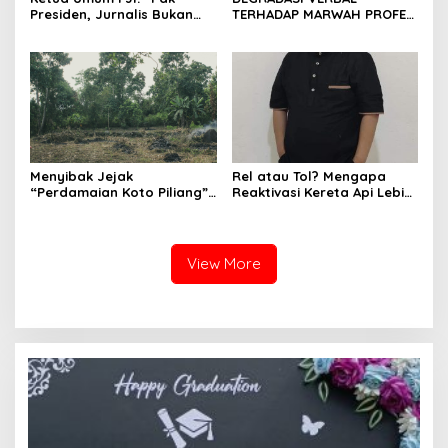
Presiden, Jurnalis Bukan
TERHADAP MARWAH PROFESI
Pengkhianat Bangsa”
JURNALIS DAN MANUVER
ABUSE OF INFLUENCE OLEH
OKNUM ADVOKAT HOTMAN
PARIS HUTAPEA
Menyibak Jejak
Rel atau Tol? Mengapa
“Perdamaian Koto Piliang”:
Reaktivasi Kereta Api Lebih
Penemuan Situs Medan Nan
Rasional daripada Jalan
Bapaneh di Nagari
Tol yang Membelah Nagari
Simawang
View More