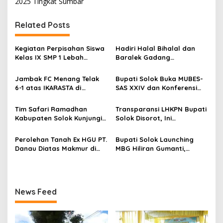
i
2025 Tingkat Sumbar
g
Related Posts
a
s
Kegiatan Perpisahan Siswa
Hadiri Halal Bihalal dan
i
Kelas IX SMP 1 Lebah
Baralek Gadang
p
Gumanti di Objek Wisata
Masyarakat Taratak
Pila Alahan Panjang Menuai
Tangah, Bupati Solok
Jambak FC Menang Telak
Bupati Solok Buka MUBES-
o
Sorotan Tajam
Sekaligus Meresmikan
6-1 atas IKARASTA di
SAS XXIV dan Konferensi
Menara Masjid Nurul Iman
s
Turnamen Antar Suku
IPPSA XXXIII
Talang
Tim Safari Ramadhan
Transparansi LHKPN Bupati
Kabupaten Solok Kunjungi
Solok Disorot, Ini
Masjid Darussalam Titian
Rinciannya
Batu Cupak
Perolehan Tanah Ex HGU PT.
Bupati Solok Launching
Danau Diatas Makmur di
MBG Hiliran Gumanti,
Area Convention Hall
Nagari Talang Babungo
Alahan Panjang
serta Peresmian Dapur
MBG Talang Babungo
News Feed