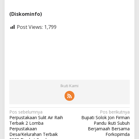
(Diskominfo)
Post Views:
1,799
Ikuti Kami
N
Pos sebelumnya
Pos berikutnya
Perpustakaan Sulit Air Raih
Bupati Solok Jon Firman
a
Terbaik 2 Lomba
Pandu Ikuti Subuh
v
Perpustakaan
Berjamaah Bersama
Desa/Kelurahan Terbaik
Forkopimda