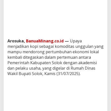
n
g
g
u
l
a
n
N
a
Arosuka,
BanuaMinang.co.id
—
Upaya
s
menjadikan kopi sebagai komoditas unggulan yang
i
mampu mendorong pertumbuhan ekonomi lokal
o
n
kembali ditegaskan dalam pertemuan antara
a
Pemerintah Kabupaten Solok dengan akademisi
l
dan pelaku usaha, yang digelar di Rumah Dinas
Wakil Bupati Solok, Kamis (31/07/2025).