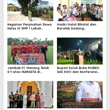
Kegiatan Perpisahan Siswa
Hadiri Halal Bihalal dan
Kelas IX SMP 1 Lebah
Baralek Gadang
Gumanti di Objek Wisata
Masyarakat Taratak
Pila Alahan Panjang Menuai
Tangah, Bupati Solok
Sorotan Tajam
Sekaligus Meresmikan
Menara Masjid Nurul Iman
Jambak FC Menang Telak
Bupati Solok Buka MUBES-
6-1 atas IKARASTA di
SAS XXIV dan Konferensi
Turnamen Antar Suku
IPPSA XXXIII
Talang