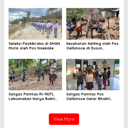
Satgas Sektor Barat
Pembagian Sepatu untuk
Yonarhanud 15/DBY
Anak Bersama Satgas
Pamtas RI-RDTL Sektor
Barat
Seleksi Paskibraka di SMAN
Kesehatan Keliling oleh Pos
Mutis oleh Pos Naekake
Oelbinose di Dusun
Oelbinose
Satgas Pamtas RI-RDTL
Satgas Pamtas Pos
Laksanakan Karya Bakti
Oelbinose Gelar Bhakti
Pembuatan Saluran Air di
Kasih TNI, Berbagi Nutrisi
Desa Inbate
untuk Anak-anak
Perbatasan
View More