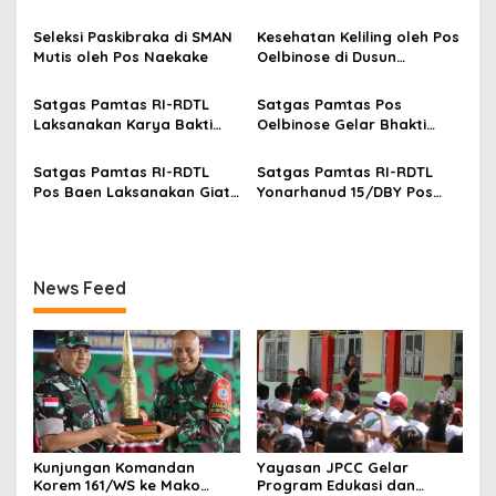
p
Satgas Sektor Barat
Pembagian Sepatu untuk
Yonarhanud 15/DBY
Anak Bersama Satgas
Seleksi Paskibraka di SMAN
Kesehatan Keliling oleh Pos
o
Pamtas RI-RDTL Sektor
Mutis oleh Pos Naekake
Oelbinose di Dusun
Barat
s
Oelbinose
Satgas Pamtas RI-RDTL
Satgas Pamtas Pos
Laksanakan Karya Bakti
Oelbinose Gelar Bhakti
Pembuatan Saluran Air di
Kasih TNI, Berbagi Nutrisi
Desa Inbate
untuk Anak-anak
Satgas Pamtas RI-RDTL
Satgas Pamtas RI-RDTL
Perbatasan
Pos Baen Laksanakan Giat
Yonarhanud 15/DBY Pos
Gadik di SMAN Bikomi
Aplal Laksanakan Kegiatan
Nilulat
Kesehatan Keliling
News Feed
Kunjungan Komandan
Yayasan JPCC Gelar
Korem 161/WS ke Mako
Program Edukasi dan