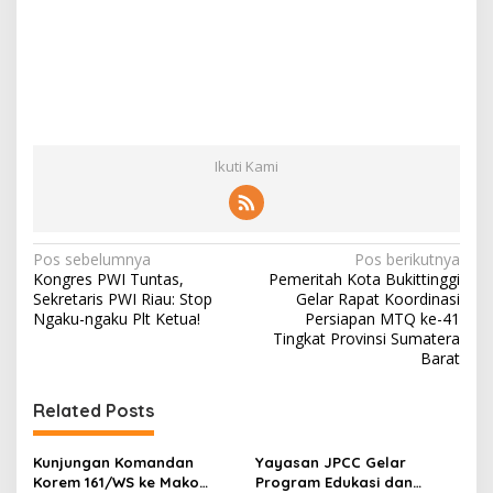
Ikuti Kami
N
Pos sebelumnya
Pos berikutnya
Kongres PWI Tuntas,
Pemeritah Kota Bukittinggi
a
Sekretaris PWI Riau: Stop
Gelar Rapat Koordinasi
v
Ngaku-ngaku Plt Ketua!
Persiapan MTQ ke-41
Tingkat Provinsi Sumatera
i
Barat
g
Related Posts
a
s
Kunjungan Komandan
Yayasan JPCC Gelar
i
Korem 161/WS ke Mako
Program Edukasi dan