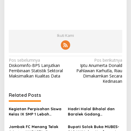
Ikuti Kami
N
Pos sebelumnya
Pos berikutnya
Diskominfo-BPS Lanjutkan
Iptu Anumerta Donald
a
Pembinaan Statistik Sektoral
Pahlawan Karhutla, Riau
v
Maksimalkan Kualitas Data
Dimakamkan Secara
Kedinasan
i
g
Related Posts
a
s
Kegiatan Perpisahan Siswa
Hadiri Halal Bihalal dan
Kelas IX SMP 1 Lebah
Baralek Gadang
i
Gumanti di Objek Wisata
Masyarakat Taratak
p
Pila Alahan Panjang Menuai
Tangah, Bupati Solok
Jambak FC Menang Telak
Bupati Solok Buka MUBES-
Sorotan Tajam
Sekaligus Meresmikan