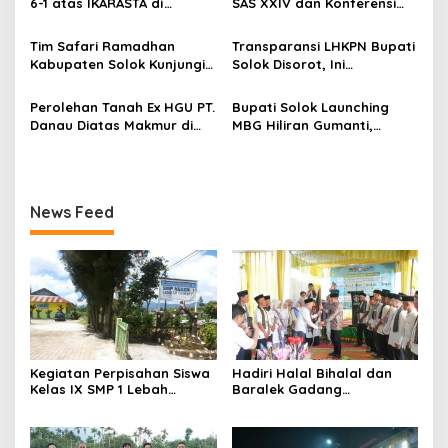
6-1 atas IKARASTA di
SAS XXIV dan Konferensi
o
Menara Masjid Nurul Iman
Turnamen Antar Suku
IPPSA XXXIII
s
Talang
Tim Safari Ramadhan
Transparansi LHKPN Bupati
Kabupaten Solok Kunjungi
Solok Disorot, Ini
Masjid Darussalam Titian
Rinciannya
Batu Cupak
Perolehan Tanah Ex HGU PT.
Bupati Solok Launching
Danau Diatas Makmur di
MBG Hiliran Gumanti,
Area Convention Hall
Nagari Talang Babungo
Alahan Panjang
serta Peresmian Dapur
MBG Talang Babungo
News Feed
Kegiatan Perpisahan Siswa
Hadiri Halal Bihalal dan
Kelas IX SMP 1 Lebah
Baralek Gadang
Gumanti di Objek Wisata
Masyarakat Taratak
Pila Alahan Panjang Menuai
Tangah, Bupati Solok
Sorotan Tajam
Sekaligus Meresmikan