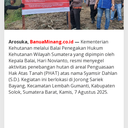
a
r
i
e
k
B
a
y
Arosuka,
BanuaMinang.co.id
—
Kementerian
a
Kehutanan melalui Balai Penegakan Hukum
n
g
Kehutanan Wilayah Sumatera yang dipimpin oleh
d
Kepala Balai, Hari Novianto, resmi menyegel
i
aktivitas penebangan hutan di areal Penguasaan
S
Hak Atas Tanah (PHAT) atas nama Syamsir Dahlan
e
(S.D.). Kegiatan ini berlokasi di Jorong Sariek
g
e
Bayang, Kecamatan Lembah Gumanti, Kabupaten
l
Solok, Sumatera Barat, Kamis, 7 Agustus 2025.
,
T
i
m
G
a
b