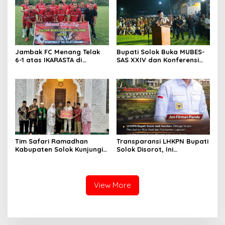
Menara Masjid Nurul Iman
Jambak FC Menang Telak
Bupati Solok Buka MUBES-
6-1 atas IKARASTA di
SAS XXIV dan Konferensi
Turnamen Antar Suku
IPPSA XXXIII
Talang
Tim Safari Ramadhan
Transparansi LHKPN Bupati
Kabupaten Solok Kunjungi
Solok Disorot, Ini
Masjid Darussalam Titian
Rinciannya
Batu Cupak
View More