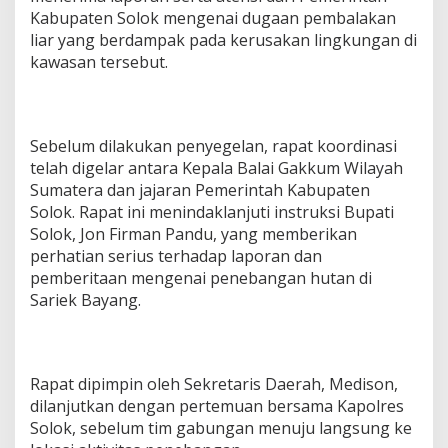
g
Kabupaten Solok mengenai dugaan pembalakan
P
liar yang berdampak pada kerusakan lingkungan di
e
kawasan tersebut.
n
u
t
u
p
Sebelum dilakukan penyegelan, rapat koordinasi
a
telah digelar antara Kepala Balai Gakkum Wilayah
n
Sumatera dan jajaran Pemerintah Kabupaten
Solok. Rapat ini menindaklanjuti instruksi Bupati
Solok, Jon Firman Pandu, yang memberikan
perhatian serius terhadap laporan dan
pemberitaan mengenai penebangan hutan di
Sariek Bayang.
Rapat dipimpin oleh Sekretaris Daerah, Medison,
dilanjutkan dengan pertemuan bersama Kapolres
Solok, sebelum tim gabungan menuju langsung ke