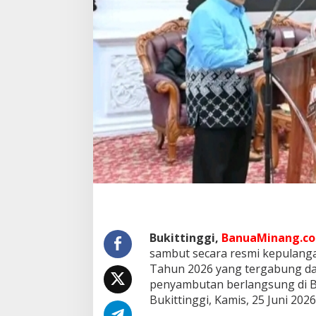
B
u
k
i
t
t
i
n
g
g
i
2
0
2
6
Bukittinggi,
BanuaMinang.co.
sambut secara resmi kepulanga
Tahun 2026 yang tergabung dal
penyambutan berlangsung di B
Bukittinggi, Kamis, 25 Juni 2026