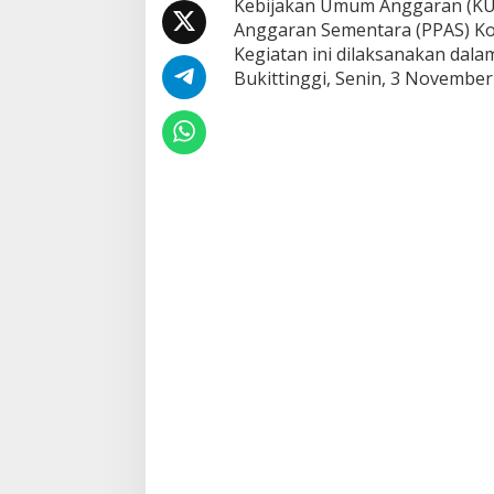
Kebijakan Umum Anggaran (KUA
N
Anggaran Sementara (PPAS) Ko
o
t
Kegiatan ini dilaksanakan dala
a
Bukittinggi, Senin, 3 November
K
e
s
e
p
a
k
a
t
a
n
b
e
r
s
a
m
a
K
U
A