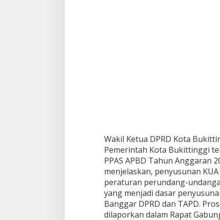
-
P
P
A
S
T
a
h
u
n
A
n
g
g
a
Wakil Ketua DPRD Kota Bukitti
r
a
Pemerintah Kota Bukittinggi 
n
PPAS APBD Tahun Anggaran 202
2
menjelaskan, penyusunan KU
0
peraturan perundang-undangan
2
6
yang menjadi dasar penyusuna
Banggar DPRD dan TAPD. Prose
dilaporkan dalam Rapat Gabung