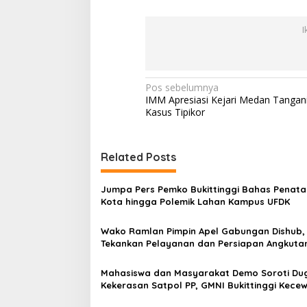
I
N
Pos sebelumnya
IMM Apresiasi Kejari Medan Tangan
a
Kasus Tipikor
v
i
Related Posts
g
a
Jumpa Pers Pemko Bukittinggi Bahas Penat
s
Kota hingga Polemik Lahan Kampus UFDK
i
Wako Ramlan Pimpin Apel Gabungan Dishub,
p
Tekankan Pelayanan dan Persiapan Angkuta
Gratis Pelajar
o
Mahasiswa dan Masyarakat Demo Soroti Du
s
Kekerasan Satpol PP, GMNI Bukittinggi Kecew
Kota dan DPRD Tak Hadir Temui Massa Aksi