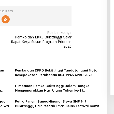
kuti Kami
Pos berikutnya
i
Pemko dan LKKS Bukittinggi Gelar
Rapat Kerja Susun Program Prioritas
2026
aan
Pemko dan DPRD Bukittinggi Tandatangani Nota
Kesepakatan Perubahan KUA-PPAS APBD 2026
Himbauan Pemko Bukittinggi Dalam Rangka
n
Menyemarakkan Hari Ulang Tahun ke-81
Kemerdekaan Republik Indonesia
gaan
Putra Pimum BanuaMinang, Siswa SMP N 7
a Wali
Bukittinggi, Raih Medali Emas Kelas Festival Komite
Pemula Berat 40 Kg dalam Kejuaraan Karate Jam