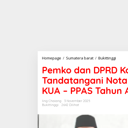
Homepage
/
Sumatera barat
/
Bukittinggi
P
e
Pemko dan DPRD Ko
m
k
Tandatangani Nota
o
d
KUA – PPAS Tahun 
a
n
D
Iing Chaiang
3 November 2025
P
Bukittinggi
2642 Dilihat
R
D
K
o