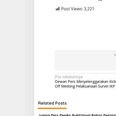
Post Views:
3,221
I
N
Pos sebelumnya
Dewan Pers Menyelenggarakan Kick
a
Off Meeting Pelaksanaan Survei IKP
v
i
Related Posts
g
a
Jumpa Pers Pemko Bukittinggi Bahas Penat