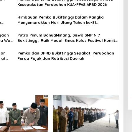
Kesepakatan Perubahan KUA-PPAS APBD 2026
Himbauan Pemko Bukittinggi Dalam Rangka
n
Menyemarakkan Hari Ulang Tahun ke-81
Kemerdekaan Republik Indonesia
gaan
Putra Pimum BanuaMinang, Siswa SMP N 7
a Wali
Bukittinggi, Raih Medali Emas Kelas Festival Komite
Pemula Berat 40 Kg dalam Kejuaraan Karate Jam
Gadang Inkanas Bukittinggi
aan
Pemko dan DPRD Bukittinggi Sepakati Perubahan
rat
Perda Pajak dan Retribusi Daerah