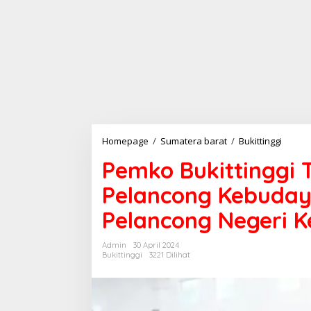
Homepage
/
Sumatera barat
/
Bukittinggi
P
e
Pemko Bukittinggi 
m
k
Pelancong Kebuday
o
B
Pelancong Negeri K
u
k
i
Admin
30 April 2024
t
Bukittinggi
3221 Dilihat
t
i
n
g