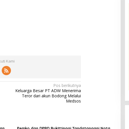
kuti Kami
Pos berikutnya
Keluarga Besar PT ADW Menerima
Teror dari akun Bodong Melalui
Medsos
aan
Pemko dan DPRD Bukittinggi Tandatangani Nota