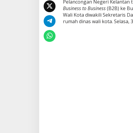
Pelancongan Negeri Kelantan t
g
Business to Business
(B2B) ke Bu
K
e
Wali Kota diwakili Sekretaris D
b
rumah dinas wali kota. Selasa, 3
u
d
a
y
a
a
n
P
u
s
a
t
P
e
n
e
r
a
n
g
a