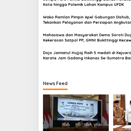
s
Kota hingga Polemik Lahan Kampus UFDK
i
Wako Ramlan Pimpin Apel Gabungan Dishub,
p
Tekankan Pelayanan dan Persiapan Angkuta
Gratis Pelajar
o
Mahasiswa dan Masyarakat Demo Soroti Du
s
Kekerasan Satpol PP, GMNI Bukittinggi Kecew
Kota dan DPRD Tak Hadir Temui Massa Aksi
Dojo Jamiatul Hujjaj Raih 5 medali di Kejuar
Karate Jam Gadang Inkanas Se-Sumatra Ba
2026
News Feed