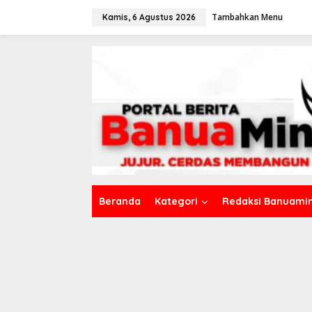
L
Tambahkan Menu
e
Kamis, 6 Agustus 2026
w
a
t
i
k
e
k
o
n
t
e
n
Beranda
Kategori
Redaksi Banuamin