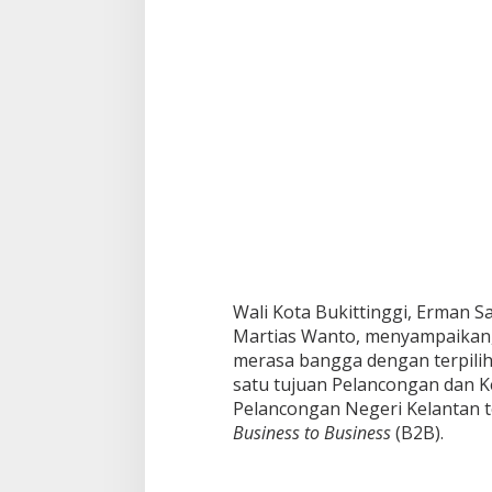
n
P
e
l
a
n
c
o
n
g
N
e
g
e
r
i
Wali Kota Bukittinggi, Erman Sa
K
Martias Wanto, menyampaikan,
e
merasa bangga dengan terpilih
l
satu tujuan Pelancongan dan 
a
Pelancongan Negeri Kelantan t
n
t
Business to Business
(B2B).
a
n