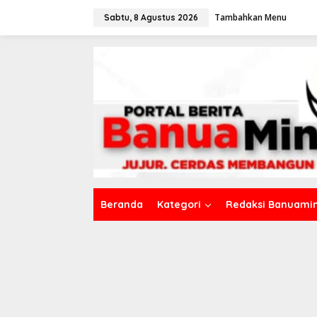
L
Tambahkan Menu
e
Sabtu, 8 Agustus 2026
w
a
t
i
k
e
k
o
n
t
e
n
Beranda
Kategori
Redaksi Banuamin