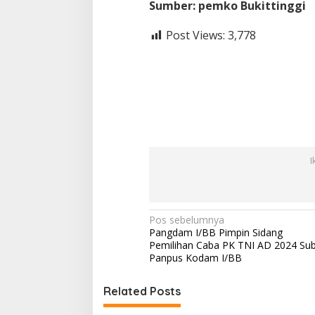
Sumber: pemko Bukittinggi
Post Views:
3,778
I
N
Pos sebelumnya
Pangdam I/BB Pimpin Sidang
a
Pemilihan Caba PK TNI AD 2024 Su
v
Panpus Kodam I/BB
i
Related Posts
g