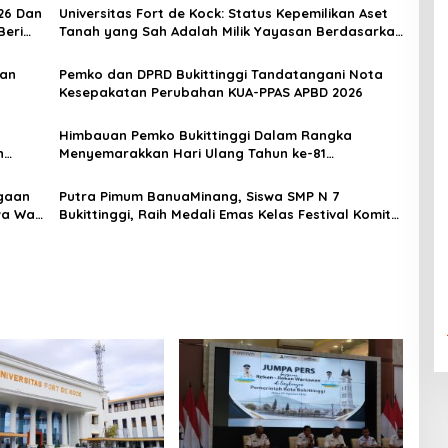
26 Dan
Universitas Fort de Kock: Status Kepemilikan Aset
Beri
Tanah yang Sah Adalah Milik Yayasan Berdasarkan
Putusan Mahkamah Agung Nomor 2108/K/Pdt/2022
aan
Pemko dan DPRD Bukittinggi Tandatangani Nota
Kesepakatan Perubahan KUA-PPAS APBD 2026
Himbauan Pemko Bukittinggi Dalam Rangka
n
Menyemarakkan Hari Ulang Tahun ke-81
Kemerdekaan Republik Indonesia
gaan
Putra Pimum BanuaMinang, Siswa SMP N 7
a Wali
Bukittinggi, Raih Medali Emas Kelas Festival Komite
Pemula Berat 40 Kg dalam Kejuaraan Karate Jam
Gadang Inkanas Bukittinggi