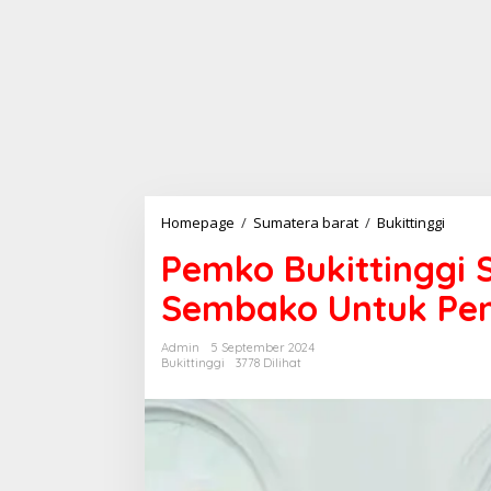
Homepage
/
Sumatera barat
/
Bukittinggi
P
e
Pemko Bukittinggi
m
k
Sembako Untuk Pen
o
B
u
Admin
5 September 2024
k
Bukittinggi
3778 Dilihat
i
t
t
i
n
g