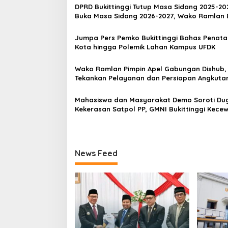
a
DPRD Bukittinggi Tutup Masa Sidang 2025-20
s
Buka Masa Sidang 2026-2027, Wako Ramlan 
Apresiasi
i
Jumpa Pers Pemko Bukittinggi Bahas Penat
p
Kota hingga Polemik Lahan Kampus UFDK
o
Wako Ramlan Pimpin Apel Gabungan Dishub,
s
Tekankan Pelayanan dan Persiapan Angkuta
Gratis Pelajar
Mahasiswa dan Masyarakat Demo Soroti Du
Kekerasan Satpol PP, GMNI Bukittinggi Kecew
Kota dan DPRD Tak Hadir Temui Massa Aksi
News Feed