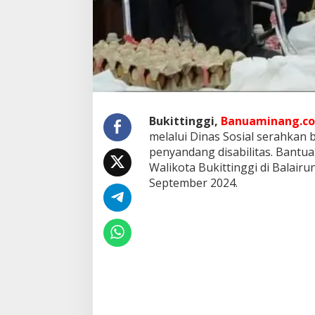
n
t
u
k
P
e
n
y
a
Bukittinggi,
Banuaminang.co
n
d
melalui Dinas Sosial serahkan
a
penyandang disabilitas. Bantua
n
Walikota Bukittinggi di Balair
g
September 2024.
D
i
s
a
b
i
l
i
t
a
s