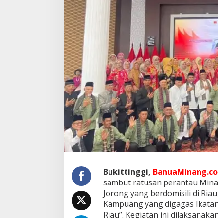
g
i
S
a
m
b
u
t
P
e
r
a
n
t
a
u
d
a
l
a
Bukittinggi,
BanuaMinang.co.
m
sambut ratusan perantau Mina
W
Jorong yang berdomisili di Ria
i
Kampuang yang digagas Ikatan 
s
Riau”. Kegiatan ini dilaksanak
a