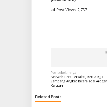
Post Views:
2,757
I
N
Pos sebelumnya
Marwah Pers Tersakiti, Ketua KJJT
a
Sampang Angkat Bicara soal Arogan
v
Karutan
i
Related Posts
g