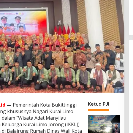
Ketua PJI
id
—
Pemerintah Kota Bukittinggi
ng khususnya Nagari Kurai Limo
u, dalam “Wisata Adat Manyilau
Keluarga Kurai Limo Jorong (IKKLJ)
an di Balairung Rumah Dinas Wali Kota