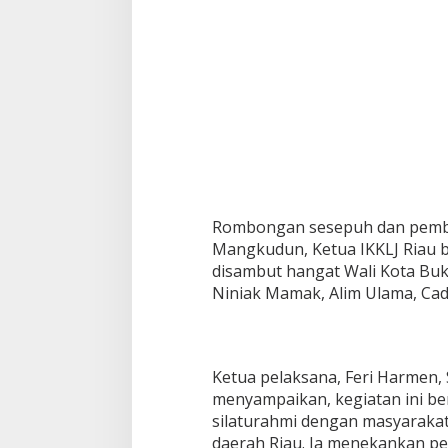
D
u
n
s
a
n
a
k
K
u
r
a
Rombongan sesepuh dan pembin
i
R
Mangkudun, Ketua IKKLJ Riau 
i
disambut hangat Wali Kota Buki
a
Niniak Mamak, Alim Ulama, Cad
u
Ketua pelaksana, Feri Harmen, S
menyampaikan, kegiatan ini b
silaturahmi dengan masyarakat
daerah Riau. Ia menekankan p