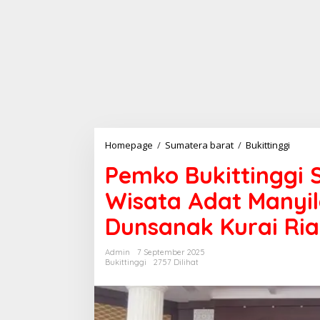
Homepage
/
Sumatera barat
/
Bukittinggi
P
e
Pemko Bukittinggi
m
k
Wisata Adat Manyi
o
B
Dunsanak Kurai Ri
u
k
i
Admin
7 September 2025
t
Bukittinggi
2757 Dilihat
t
i
n
g