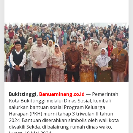
l
u
r
k
a
n
P
K
H
M
u
r
n
i
T
a
h
a
Bukittinggi,
Banuaminang.co.id
—
Pemerintah
p
Kota Bukittinggi melalui Dinas Sosial, kembali
3
salurkan bantuan sosial Program Keluarga
u
Harapan (PKH) murni tahap 3 triwulan II tahun
n
2024. Bantuan diserahkan simbolis oleh wali kota
t
u
diwakili Sekda, di balairung rumah dinas wako,
k