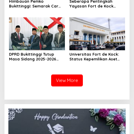
Himbauan Pemko
Seberapa Pentingkah
Bukittinggi: Semarak Car
Yayasan Fort de Kock
Free Day dalam Rangka
Mendongkrak
HUT ke I Komando Daerah
Perekonomian Masyarakat
Militer (KODAM) XX/Tuanku
Jam Gadang?
Imam Bonjol
DPRD Bukittinggi Tutup
Universitas Fort de Kock:
Masa Sidang 2025-2026
Status Kepemilikan Aset
Dan Buka Masa Sidang
Tanah yang Sah Adalah
2026-2027, Wako Ramlan
Milik Yayasan Berdasarkan
Beri Apresiasi
Putusan Mahkamah Agung
Nomor 2108/K/Pdt/2022
View More