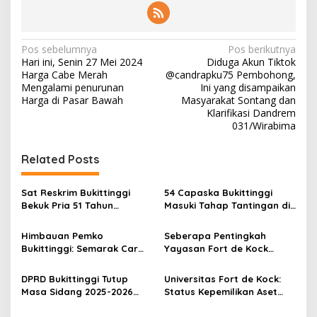
N
Pos sebelumnya
Pos berikutnya
Hari ini, Senin 27 Mei 2024
Diduga Akun Tiktok
a
Harga Cabe Merah
@candrapku75 Pembohong,
v
Mengalami penurunan
Ini yang disampaikan
Harga di Pasar Bawah
Masyarakat Sontang dan
i
Klarifikasi Dandrem
031/Wirabima
g
a
Related Posts
s
i
Sat Reskrim Bukittinggi
54 Capaska Bukittinggi
p
Bekuk Pria 51 Tahun
Masuki Tahap Tantingan di
Terduga Pencuri Honda
Desa Bahagia
o
Scoopy
Himbauan Pemko
Seberapa Pentingkah
s
Bukittinggi: Semarak Car
Yayasan Fort de Kock
Free Day dalam Rangka
Mendongkrak
HUT ke I Komando Daerah
Perekonomian Masyarakat
DPRD Bukittinggi Tutup
Universitas Fort de Kock:
Militer (KODAM) XX/Tuanku
Jam Gadang?
Masa Sidang 2025-2026
Status Kepemilikan Aset
Imam Bonjol
Dan Buka Masa Sidang
Tanah yang Sah Adalah