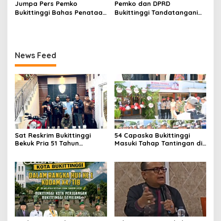
2026-2027, Wako Ramlan
Milik Yayasan Berdasarkan
Jumpa Pers Pemko
Pemko dan DPRD
Beri Apresiasi
Putusan Mahkamah Agung
Bukittinggi Bahas Penataan
Bukittinggi Tandatangani
Nomor 2108/K/Pdt/2022
Kota hingga Polemik Lahan
Nota Kesepakatan
Kampus UFDK
Perubahan KUA-PPAS APBD
2026
News Feed
Sat Reskrim Bukittinggi
54 Capaska Bukittinggi
Bekuk Pria 51 Tahun
Masuki Tahap Tantingan di
Terduga Pencuri Honda
Desa Bahagia
Scoopy