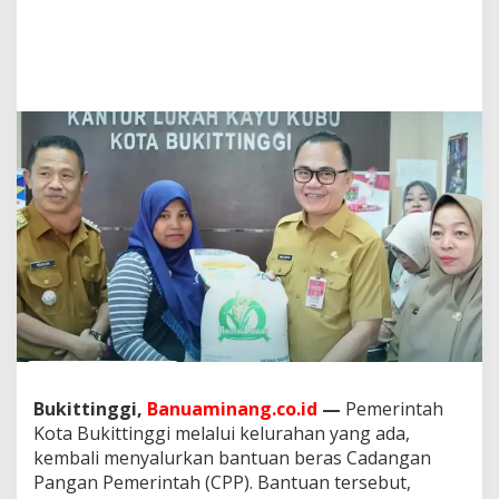
l
u
r
k
a
n
B
a
n
t
u
a
n
B
e
r
a
s
C
P
Bukittinggi,
Banuaminang.co.id
—
Pemerintah
P
P
Kota Bukittinggi melalui kelurahan yang ada,
e
kembali menyalurkan bantuan beras Cadangan
r
Pangan Pemerintah (CPP). Bantuan tersebut,
i