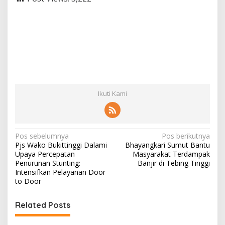
Ikuti Kami
N
Pos sebelumnya
Pos berikutnya
Pjs Wako Bukittinggi Dalami
Bhayangkari Sumut Bantu
a
Upaya Percepatan
Masyarakat Terdampak
v
Penurunan Stunting:
Banjir di Tebing Tinggi
Intensifkan Pelayanan Door
i
to Door
g
Related Posts
a
s