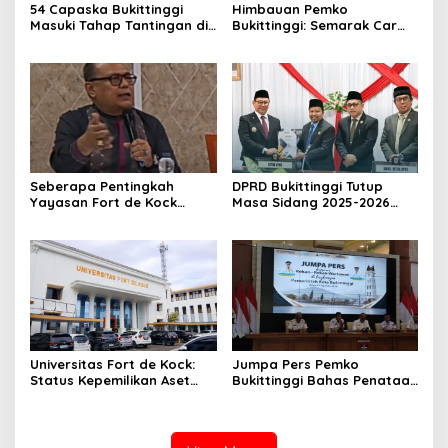
54 Capaska Bukittinggi
Himbauan Pemko
Masuki Tahap Tantingan di
Bukittinggi: Semarak Car
Desa Bahagia
Free Day dalam Rangka
HUT ke I Komando Daerah
Militer (KODAM) XX/Tuanku
Imam Bonjol
Seberapa Pentingkah
DPRD Bukittinggi Tutup
Yayasan Fort de Kock
Masa Sidang 2025-2026
Mendongkrak
Dan Buka Masa Sidang
Perekonomian Masyarakat
2026-2027, Wako Ramlan
Jam Gadang?
Beri Apresiasi
Universitas Fort de Kock:
Jumpa Pers Pemko
Status Kepemilikan Aset
Bukittinggi Bahas Penataan
Tanah yang Sah Adalah
Kota hingga Polemik Lahan
Milik Yayasan Berdasarkan
Kampus UFDK
Putusan Mahkamah Agung
Nomor 2108/K/Pdt/2022