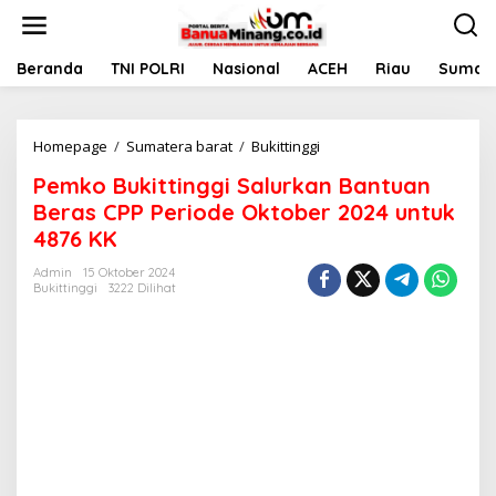
L
e
w
a
Beranda
TNI POLRI
Nasional
ACEH
Riau
Sumate
t
i
k
Homepage
/
Sumatera barat
/
Bukittinggi
P
e
e
k
Pemko Bukittinggi Salurkan Bantuan
m
o
k
n
Beras CPP Periode Oktober 2024 untuk
o
t
4876 KK
B
e
u
n
Admin
15 Oktober 2024
k
Bukittinggi
3222 Dilihat
i
t
t
i
n
g
g
i
S
a