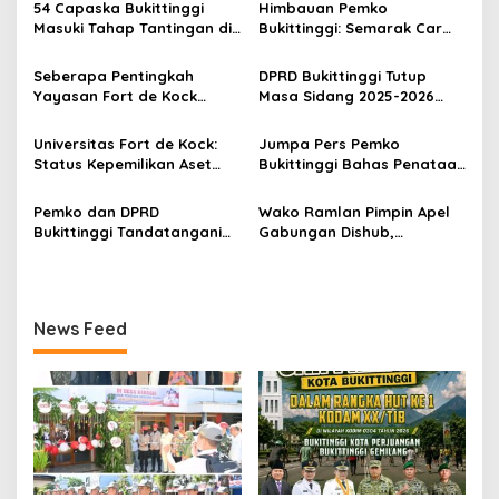
54 Capaska Bukittinggi
Himbauan Pemko
i
Masuki Tahap Tantingan di
Bukittinggi: Semarak Car
p
Desa Bahagia
Free Day dalam Rangka
HUT ke I Komando Daerah
Seberapa Pentingkah
DPRD Bukittinggi Tutup
o
Militer (KODAM) XX/Tuanku
Yayasan Fort de Kock
Masa Sidang 2025-2026
Imam Bonjol
s
Mendongkrak
Dan Buka Masa Sidang
Perekonomian Masyarakat
2026-2027, Wako Ramlan
Universitas Fort de Kock:
Jumpa Pers Pemko
Jam Gadang?
Beri Apresiasi
Status Kepemilikan Aset
Bukittinggi Bahas Penataan
Tanah yang Sah Adalah
Kota hingga Polemik Lahan
Milik Yayasan Berdasarkan
Kampus UFDK
Pemko dan DPRD
Wako Ramlan Pimpin Apel
Putusan Mahkamah Agung
Bukittinggi Tandatangani
Gabungan Dishub,
Nomor 2108/K/Pdt/2022
Nota Kesepakatan
Tekankan Pelayanan dan
Perubahan KUA-PPAS APBD
Persiapan Angkutan Gratis
2026
Pelajar
News Feed