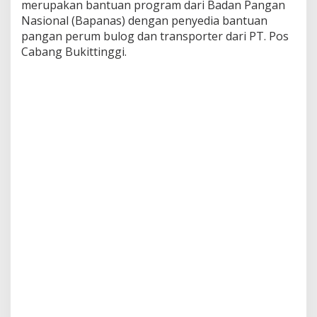
merupakan bantuan program dari Badan Pangan
o
Nasional (Bapanas) dengan penyedia bantuan
d
e
pangan perum bulog dan transporter dari PT. Pos
O
Cabang Bukittinggi.
k
t
o
b
e
r
2
0
2
4
u
n
t
u
k
4
8
7
6
K
K