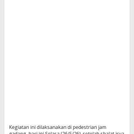
Kegiatan ini dilaksanakan di pedestrian jam
gadang, hari ini Selasa (26/5/26). setelah shalat isya.