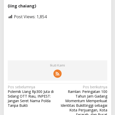
(iing chaiang)
Post Views:
1,854
Ikuti Kami
N
Pos sebelumnya
Pos berikutnya
Polemik Uang Rp300 Juta di
Ramlan: Peringatan 100
a
Sidang OTT Riau, INPEST:
Tahun Jam Gadang
v
Jangan Seret Nama Polda
Momentum Memperkuat
Tanpa Bukti
Identitas Bukittinggi sebagai
i
Kota Perjuangan, Kota
Sejarah, dan Pusat