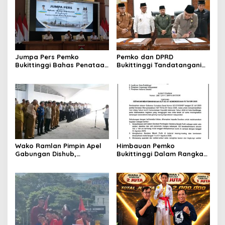
Jumpa Pers Pemko
Pemko dan DPRD
Bukittinggi Bahas Penataan
Bukittinggi Tandatangani
Kota hingga Polemik Lahan
Nota Kesepakatan
Kampus UFDK
Perubahan KUA-PPAS APBD
2026
Wako Ramlan Pimpin Apel
Himbauan Pemko
Gabungan Dishub,
Bukittinggi Dalam Rangka
Tekankan Pelayanan dan
Menyemarakkan Hari Ulang
Persiapan Angkutan Gratis
Tahun ke-81 Kemerdekaan
Pelajar
Republik Indonesia