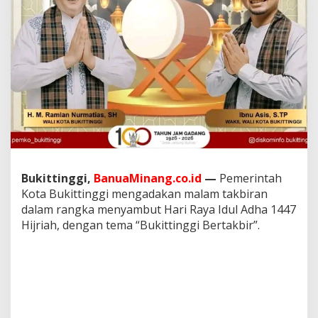
i
r
d
i
P
e
d
e
s
t
r
i
a
n
Bukittinggi,
BanuaMinang.co.id
—
Pemerintah
J
Kota Bukittinggi mengadakan malam takbiran
a
dalam rangka menyambut Hari Raya Idul Adha 1447
m
Hijriah, dengan tema “Bukittinggi Bertakbir”.
G
a
d
a
n
g