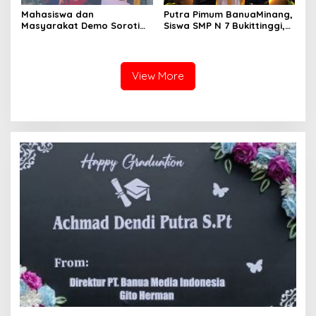
Mahasiswa dan
Putra Pimum BanuaMinang,
Masyarakat Demo Soroti
Siswa SMP N 7 Bukittinggi,
Dugaan Kekerasan Satpol
Raih Medali Emas Kelas
PP, GMNI Bukittinggi
Festival Komite Pemula
Kecewa Wali Kota dan
Berat 40 Kg dalam
DPRD Tak Hadir Temui
Kejuaraan Karate Jam
View More
Massa Aksi
Gadang Inkanas Bukittinggi