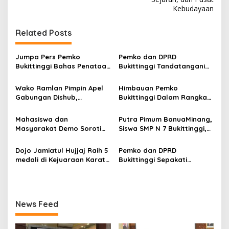
g
Kebudayaan
a
s
Related Posts
i
p
Jumpa Pers Pemko
Pemko dan DPRD
Bukittinggi Bahas Penataan
Bukittinggi Tandatangani
o
Kota hingga Polemik Lahan
Nota Kesepakatan
Kampus UFDK
Perubahan KUA-PPAS APBD
s
Wako Ramlan Pimpin Apel
Himbauan Pemko
2026
Gabungan Dishub,
Bukittinggi Dalam Rangka
Tekankan Pelayanan dan
Menyemarakkan Hari Ulang
Persiapan Angkutan Gratis
Tahun ke-81 Kemerdekaan
Mahasiswa dan
Putra Pimum BanuaMinang,
Pelajar
Republik Indonesia
Masyarakat Demo Soroti
Siswa SMP N 7 Bukittinggi,
Dugaan Kekerasan Satpol
Raih Medali Emas Kelas
PP, GMNI Bukittinggi
Festival Komite Pemula
Dojo Jamiatul Hujjaj Raih 5
Pemko dan DPRD
Kecewa Wali Kota dan
Berat 40 Kg dalam
medali di Kejuaraan Karate
Bukittinggi Sepakati
DPRD Tak Hadir Temui
Kejuaraan Karate Jam
Jam Gadang Inkanas Se-
Perubahan Perda Pajak
Massa Aksi
Gadang Inkanas Bukittinggi
Sumatra Barat 2026
dan Retribusi Daerah
News Feed