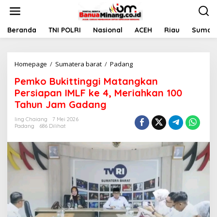
L
e
w
a
Beranda
TNI POLRI
Nasional
ACEH
Riau
Sumate
t
i
k
Homepage
/
Sumatera barat
/
Padang
P
e
e
k
Pemko Bukittinggi Matangkan
m
o
k
n
Persiapan IMLF ke 4, Meriahkan 100
o
t
Tahun Jam Gadang
B
e
u
n
Iing Chaiang
7 Mei 2026
k
Padang
686 Dilihat
i
t
t
i
n
g
g
i
M
a