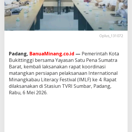
t
a
n
g
k
a
n
Oplus_131072
P
e
r
Padang,
BanuaMinang.co.id
—
Pemerintah Kota
s
Bukittinggi bersama Yayasan Satu Pena Sumatra
i
a
Barat, kembali laksanakan rapat koordinasi
p
matangkan persiapan pelaksanaan International
a
Minangkabau Literacy Festival (IMLF) ke 4. Rapat
n
dilaksanakan di Stasiun TVRI Sumbar, Padang,
I
Rabu, 6 Mei 2026.
M
L
F
k
e
4
,
M