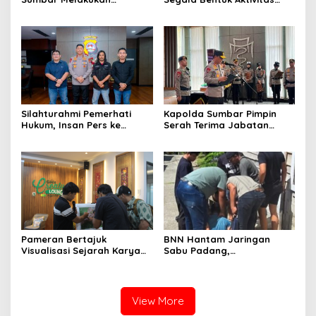
Evakuasi Tangani Banjir
Penambangan Tanpa Izin
Padang
(PETI) yang Merusak
Lingkungan dan Merugikan
Negara
Silahturahmi Pemerhati
Kapolda Sumbar Pimpin
Hukum, Insan Pers ke
Serah Terima Jabatan
Mapolda Sumbar, Irjen
Pejabat Utama dan
Djati Wiyoto: Semua Sama
Kapolres Jajaran
Dimata Hukum
Pameran Bertajuk
BNN Hantam Jaringan
Visualisasi Sejarah Karya
Sabu Padang,
Mahasiswa Departemen
Laboratorium Gelap dan
Ilmu Sejarah Unand
Pemodal Berhasil Diungkap
Dipamerkan kepada Publik
View More