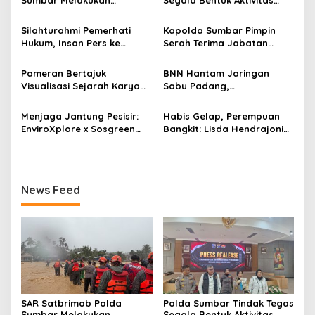
o
Evakuasi Tangani Banjir
Penambangan Tanpa Izin
Padang
(PETI) yang Merusak
s
Silahturahmi Pemerhati
Kapolda Sumbar Pimpin
Lingkungan dan Merugikan
Hukum, Insan Pers ke
Serah Terima Jabatan
Negara
Mapolda Sumbar, Irjen
Pejabat Utama dan
Djati Wiyoto: Semua Sama
Kapolres Jajaran
Pameran Bertajuk
BNN Hantam Jaringan
Dimata Hukum
Visualisasi Sejarah Karya
Sabu Padang,
Mahasiswa Departemen
Laboratorium Gelap dan
Ilmu Sejarah Unand
Pemodal Berhasil Diungkap
Menjaga Jantung Pesisir:
Habis Gelap, Perempuan
Dipamerkan kepada Publik
EnviroXplore x Sosgreen
Bangkit: Lisda Hendrajoni
Gelar Aksi Beach Clean Up
Serukan Peran Strategis di
dan Penanaman ±800 Bibit
Politik Nasional
Mangrove
News Feed
SAR Satbrimob Polda
Polda Sumbar Tindak Tegas
Sumbar Melakukan
Segala Bentuk Aktivitas