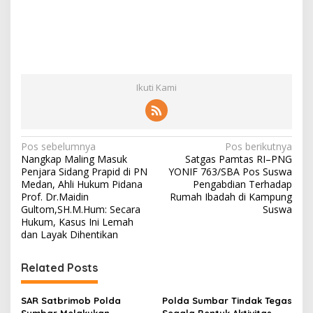
Ikuti Kami
N
Pos sebelumnya
Pos berikutnya
Nangkap Maling Masuk
Satgas Pamtas RI–PNG
a
Penjara Sidang Prapid di PN
YONIF 763/SBA Pos Suswa
v
Medan, Ahli Hukum Pidana
Pengabdian Terhadap
Prof. Dr.Maidin
Rumah Ibadah di Kampung
i
Gultom,SH.M.Hum: Secara
Suswa
Hukum, Kasus Ini Lemah
g
dan Layak Dihentikan
a
s
Related Posts
i
p
SAR Satbrimob Polda
Polda Sumbar Tindak Tegas
Sumbar Melakukan
Segala Bentuk Aktivitas