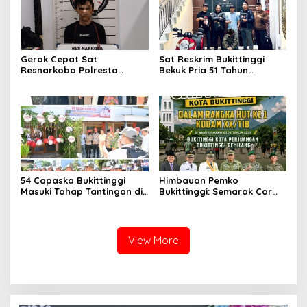
Gerak Cepat Sat
Sat Reskrim Bukittinggi
Resnarkoba Polresta
Bekuk Pria 51 Tahun
Bukittinggi, Enam Paket
Terduga Pencuri Honda
Sabu Berhasil Diamankan
Scoopy
54 Capaska Bukittinggi
Himbauan Pemko
Masuki Tahap Tantingan di
Bukittinggi: Semarak Car
Desa Bahagia
Free Day dalam Rangka
HUT ke I Komando Daerah
Militer (KODAM) XX/Tuanku
Imam Bonjol
View More