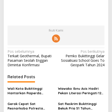
Ikuti Kami
N
Pos sebelumnya
Pos berikutnya
Terkait Geothermal, Bupati
Pemko Bukittinggi Gelar
a
Pasaman Seolah Enggan
Sosialisasi School Goes To
v
Dimintai Konfirmasi
Geopark Tahun 2024
i
Related Posts
g
a
Wali Kota Bukittinggi
Wawako Ibnu Asis Hadiri
s
Hantarkan Raperda
Pekan Literasi Peringati 124
tentang Perubahan APBD
Tahun Bung Hatta
i
Tahun Anggaran 2026
Gerak Cepat Sat
Sat Reskrim Bukittinggi
p
Resnarkoba Polresta
Bekuk Pria 51 Tahun