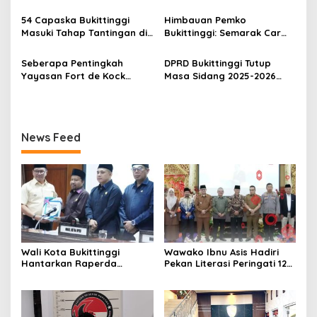
Bukittinggi, Enam Paket
Terduga Pencuri Honda
o
Sabu Berhasil Diamankan
Scoopy
54 Capaska Bukittinggi
Himbauan Pemko
s
Masuki Tahap Tantingan di
Bukittinggi: Semarak Car
Desa Bahagia
Free Day dalam Rangka
HUT ke I Komando Daerah
Seberapa Pentingkah
DPRD Bukittinggi Tutup
Militer (KODAM) XX/Tuanku
Yayasan Fort de Kock
Masa Sidang 2025-2026
Imam Bonjol
Mendongkrak
Dan Buka Masa Sidang
Perekonomian Masyarakat
2026-2027, Wako Ramlan
Jam Gadang?
Beri Apresiasi
News Feed
Wali Kota Bukittinggi
Wawako Ibnu Asis Hadiri
Hantarkan Raperda
Pekan Literasi Peringati 124
tentang Perubahan APBD
Tahun Bung Hatta
Tahun Anggaran 2026