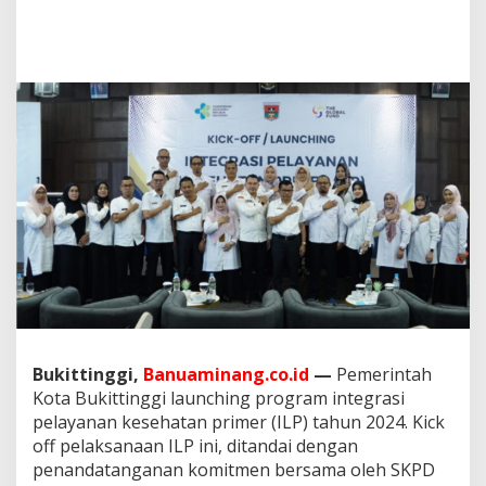
u
n
c
h
i
n
g
P
r
o
g
r
a
m
I
n
t
e
g
Bukittinggi,
Banuaminang.co.id
—
Pemerintah
r
Kota Bukittinggi launching program integrasi
a
s
pelayanan kesehatan primer (ILP) tahun 2024. Kick
i
off pelaksanaan ILP ini, ditandai dengan
L
penandatanganan komitmen bersama oleh SKPD
a