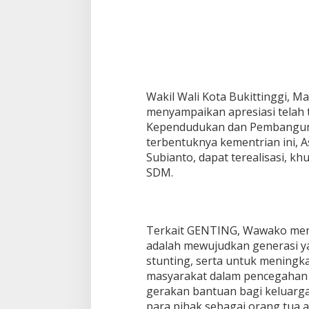
K
K
B
N
Wakil Wali Kota Bukittinggi, 
menyampaikan apresiasi telah
Kependudukan dan Pembangun
terbentuknya kementrian ini, A
Subianto, dapat terealisasi, 
SDM.
Terkait GENTING, Wawako me
adalah mewujudkan generasi yan
stunting, serta untuk meningk
masyarakat dalam pencegahan
gerakan bantuan bagi keluarga 
para pihak sebagai orang tua 