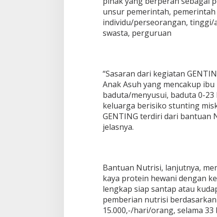
pihak yang berperan sebagai pe
unsur pemerintah, pemerinta
individu/perseorangan, tinggi
swasta, perguruan
“Sasaran dari kegiatan GENTI
Anak Asuh yang mencakup ibu h
baduta/menyusui, baduta 0-23 b
keluarga berisiko stunting mis
GENTING terdiri dari bantuan N
jelasnya.
Bantuan Nutrisi, lanjutnya, m
kaya protein hewani dengan k
lengkap siap santap atau kuda
pemberian nutrisi berdasarkan
15.000,-/hari/orang, selama 33