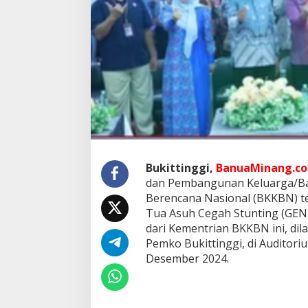
g
i
I
k
u
t
i
P
e
l
u
n
c
u
Bukittinggi,
BanuaMinang.co.
r
dan Pembangunan Keluarga/B
a
Berencana Nasional (BKKBN) t
n
Tua Asuh Cegah Stunting (GEN
P
dari Kementrian BKKBN ini, dila
r
o
Pemko Bukittinggi, di Auditori
g
Desember 2024.
r
a
m
P