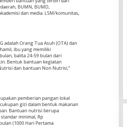
mberi bantuan yang terdiri dari
h daerah, BUMN, BUMD,
/akademisi dan media. LSM/komunitas,
NG adalah Orang Tua Asuh (OTA) dan
amil, ibu yang memiliki
ulan, balita 24-59 bulan dari
kin. Bentuk bantuan kegiatan
utrisi dan bantuan Non Nutrisi,”
erupakan pemberian pangan lokal
ecukupan gizi dalam bentuk makanan
pan. Bantuan nutrisi berupa
 standar minimal, Rp
 bulan (1000 Hari Pertama