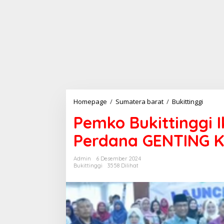
Homepage
/
Sumatera barat
/
Bukittinggi
P
e
Pemko Bukittinggi 
m
k
Perdana GENTING 
o
B
u
Admin
6 Desember 2024
k
Bukittinggi
3558 Dilihat
i
t
t
i
n
g