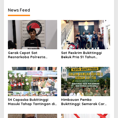
Putusan Mahkamah Agung
Nomor 2108/K/Pdt/2022
News Feed
Gerak Cepat Sat
Sat Reskrim Bukittinggi
Resnarkoba Polresta
Bekuk Pria 51 Tahun
Bukittinggi, Enam Paket
Terduga Pencuri Honda
Sabu Berhasil Diamankan
Scoopy
54 Capaska Bukittinggi
Himbauan Pemko
Masuki Tahap Tantingan di
Bukittinggi: Semarak Car
Desa Bahagia
Free Day dalam Rangka
HUT ke I Komando Daerah
Militer (KODAM) XX/Tuanku