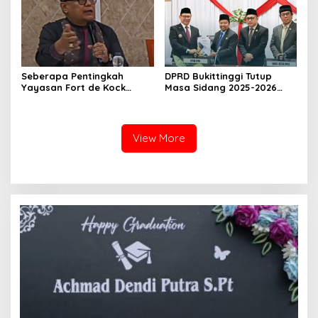
Imam Bonjol
Seberapa Pentingkah
DPRD Bukittinggi Tutup
Yayasan Fort de Kock
Masa Sidang 2025-2026
Mendongkrak
Dan Buka Masa Sidang
Perekonomian Masyarakat
2026-2027, Wako Ramlan
Jam Gadang?
Beri Apresiasi
View More