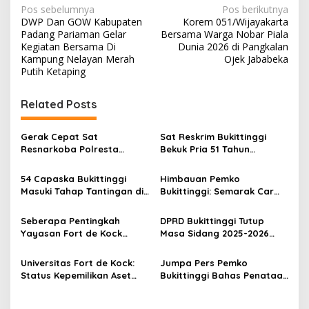
N
Pos sebelumnya
Pos berikutnya
DWP Dan GOW Kabupaten
Korem 051/Wijayakarta
a
Padang Pariaman Gelar
Bersama Warga Nobar Piala
v
Kegiatan Bersama Di
Dunia 2026 di Pangkalan
Kampung Nelayan Merah
Ojek Jababeka
i
Putih Ketaping
g
Related Posts
a
s
Gerak Cepat Sat
Sat Reskrim Bukittinggi
i
Resnarkoba Polresta
Bekuk Pria 51 Tahun
p
Bukittinggi, Enam Paket
Terduga Pencuri Honda
Sabu Berhasil Diamankan
Scoopy
54 Capaska Bukittinggi
Himbauan Pemko
o
Masuki Tahap Tantingan di
Bukittinggi: Semarak Car
s
Desa Bahagia
Free Day dalam Rangka
HUT ke I Komando Daerah
Seberapa Pentingkah
DPRD Bukittinggi Tutup
Militer (KODAM) XX/Tuanku
Yayasan Fort de Kock
Masa Sidang 2025-2026
Imam Bonjol
Mendongkrak
Dan Buka Masa Sidang
Perekonomian Masyarakat
2026-2027, Wako Ramlan
Universitas Fort de Kock:
Jumpa Pers Pemko
Jam Gadang?
Beri Apresiasi
Status Kepemilikan Aset
Bukittinggi Bahas Penataan
Tanah yang Sah Adalah
Kota hingga Polemik Lahan
Milik Yayasan Berdasarkan
Kampus UFDK