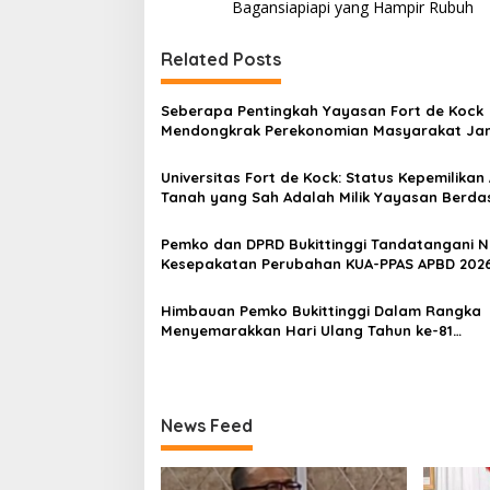
v
Bagansiapiapi yang Hampir Rubuh
i
Related Posts
g
a
Seberapa Pentingkah Yayasan Fort de Kock
s
Mendongkrak Perekonomian Masyarakat Ja
Gadang?
i
Universitas Fort de Kock: Status Kepemilikan
p
Tanah yang Sah Adalah Milik Yayasan Berda
Putusan Mahkamah Agung Nomor 2108/K/Pd
o
Pemko dan DPRD Bukittinggi Tandatangani 
s
Kesepakatan Perubahan KUA-PPAS APBD 202
Himbauan Pemko Bukittinggi Dalam Rangka
Menyemarakkan Hari Ulang Tahun ke-81
Kemerdekaan Republik Indonesia
News Feed