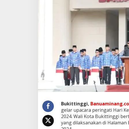
g
i
G
e
l
a
r
U
p
a
c
a
r
a
H
a
r
k
i
t
Bukittinggi,
Banuaminang.co
n
gelar upacara peringati Hari K
a
2024. Wali Kota Bukittinggi be
s
k
yang dilaksanakan di Halaman B
e