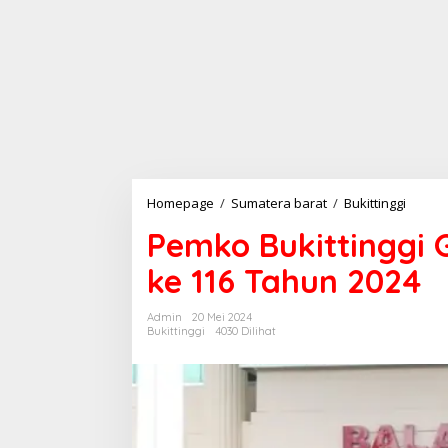
Homepage
/
Sumatera barat
/
Bukittinggi
P
e
Pemko Bukittinggi 
m
k
ke 116 Tahun 2024
o
B
u
Admin
20 Mei 2024
k
Bukittinggi
4030 Dilihat
i
t
t
i
n
g