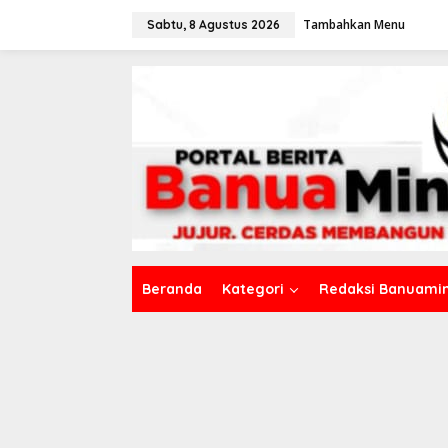
L
Tambahkan Menu
e
Sabtu, 8 Agustus 2026
w
a
t
i
k
e
k
o
n
t
e
n
Beranda
Kategori
Redaksi Banuamin