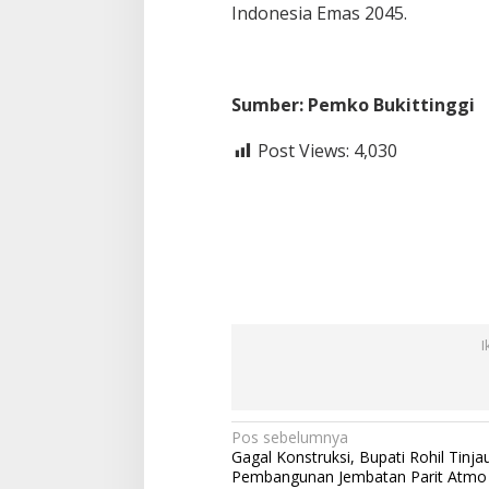
Indonesia Emas 2045.
Sumber: Pemko Bukittinggi
Post Views:
4,030
I
N
Pos sebelumnya
Gagal Konstruksi, Bupati Rohil Tinja
a
Pembangunan Jembatan Parit Atmo