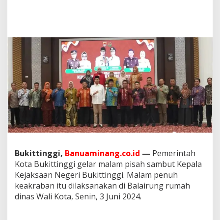
l
a
r
P
i
s
a
h
S
a
m
b
u
t
K
a
j
Bukittinggi,
Banuaminang.co.id
—
Pemerintah
a
Kota Bukittinggi gelar malam pisah sambut Kepala
r
i
Kejaksaan Negeri Bukittinggi. Malam penuh
K
keakraban itu dilaksanakan di Balairung rumah
o
dinas Wali Kota, Senin, 3 Juni 2024.
t
a
B