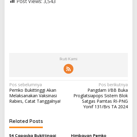
Post Views:
3,543
Ikuti Kami
N
Pos sebelumnya
Pos berikutnya
Pemko Bukittinggi Akan
Pangdam I/BB Buka
a
Melaksanakan Vaksinasi
Proglatsiapops Sistem Blok
v
Rabies, Catat Tanggalnya!
Satgas Pamtas RI-PNG
Yonif 131/Brs TA 2024
i
g
Related Posts
a
54 Capaska Bukittinggi
Himbauan Pemko