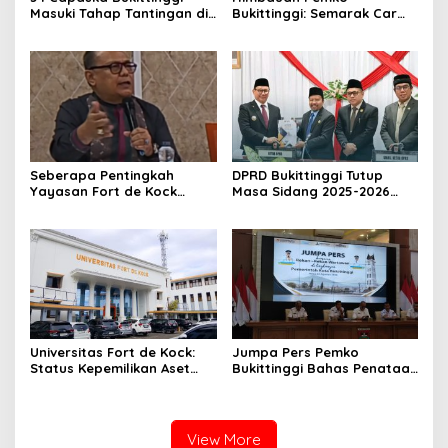
Masuki Tahap Tantingan di
Bukittinggi: Semarak Car
Desa Bahagia
Free Day dalam Rangka
HUT ke I Komando Daerah
Militer (KODAM) XX/Tuanku
Imam Bonjol
Seberapa Pentingkah
DPRD Bukittinggi Tutup
Yayasan Fort de Kock
Masa Sidang 2025-2026
Mendongkrak
Dan Buka Masa Sidang
Perekonomian Masyarakat
2026-2027, Wako Ramlan
Jam Gadang?
Beri Apresiasi
Universitas Fort de Kock:
Jumpa Pers Pemko
Status Kepemilikan Aset
Bukittinggi Bahas Penataan
Tanah yang Sah Adalah
Kota hingga Polemik Lahan
Milik Yayasan Berdasarkan
Kampus UFDK
Putusan Mahkamah Agung
Nomor 2108/K/Pdt/2022
View More