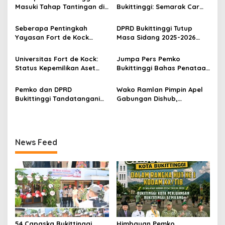
s
Masuki Tahap Tantingan di
Bukittinggi: Semarak Car
i
Desa Bahagia
Free Day dalam Rangka
p
HUT ke I Komando Daerah
Seberapa Pentingkah
DPRD Bukittinggi Tutup
Militer (KODAM) XX/Tuanku
Yayasan Fort de Kock
Masa Sidang 2025-2026
o
Imam Bonjol
Mendongkrak
Dan Buka Masa Sidang
s
Perekonomian Masyarakat
2026-2027, Wako Ramlan
Universitas Fort de Kock:
Jumpa Pers Pemko
Jam Gadang?
Beri Apresiasi
Status Kepemilikan Aset
Bukittinggi Bahas Penataan
Tanah yang Sah Adalah
Kota hingga Polemik Lahan
Milik Yayasan Berdasarkan
Kampus UFDK
Pemko dan DPRD
Wako Ramlan Pimpin Apel
Putusan Mahkamah Agung
Bukittinggi Tandatangani
Gabungan Dishub,
Nomor 2108/K/Pdt/2022
Nota Kesepakatan
Tekankan Pelayanan dan
Perubahan KUA-PPAS APBD
Persiapan Angkutan Gratis
2026
Pelajar
News Feed
54 Capaska Bukittinggi
Himbauan Pemko