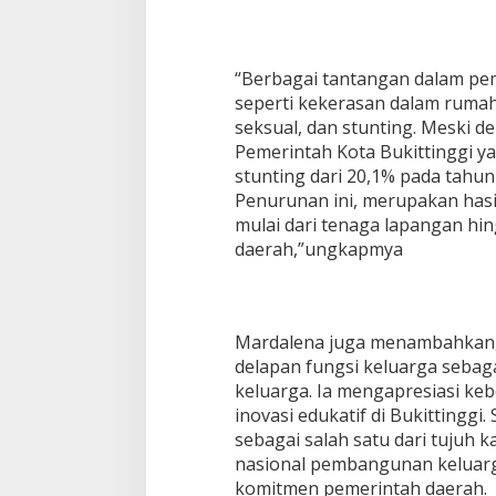
-
3
2
“Berbagai tantangan dalam pe
seperti kekerasan dalam ruma
seksual, dan stunting. Meski d
Pemerintah Kota Bukittinggi 
stunting dari 20,1% pada tahun
Penurunan ini, merupakan hasil
mulai dari tenaga lapangan hi
daerah,”ungkapmya
Mardalena juga menambahkan
delapan fungsi keluarga seba
keluarga. Ia mengapresiasi ke
inovasi edukatif di Bukittinggi. 
sebagai salah satu dari tujuh 
nasional pembangunan keluarg
komitmen pemerintah daerah.