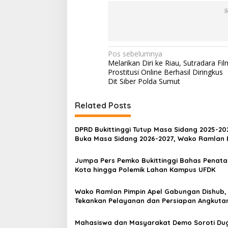
I
N
Pos sebelumnya
Melarikan Diri ke Riau, Sutradara Fil
a
Prostitusi Online Berhasil Diringkus
v
Dit Siber Polda Sumut
i
Related Posts
g
a
DPRD Bukittinggi Tutup Masa Sidang 2025-20
s
Buka Masa Sidang 2026-2027, Wako Ramlan 
Apresiasi
i
Jumpa Pers Pemko Bukittinggi Bahas Penat
p
Kota hingga Polemik Lahan Kampus UFDK
o
Wako Ramlan Pimpin Apel Gabungan Dishub,
s
Tekankan Pelayanan dan Persiapan Angkuta
Gratis Pelajar
Mahasiswa dan Masyarakat Demo Soroti Du