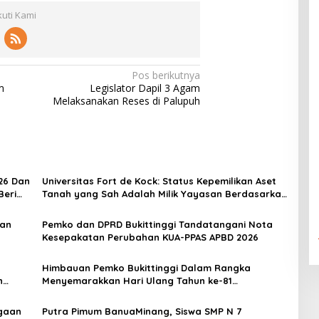
kuti Kami
Pos berikutnya
m
Legislator Dapil 3 Agam
Melaksanakan Reses di Palupuh
26 Dan
Universitas Fort de Kock: Status Kepemilikan Aset
Beri
Tanah yang Sah Adalah Milik Yayasan Berdasarkan
Putusan Mahkamah Agung Nomor 2108/K/Pdt/2022
aan
Pemko dan DPRD Bukittinggi Tandatangani Nota
Kesepakatan Perubahan KUA-PPAS APBD 2026
Himbauan Pemko Bukittinggi Dalam Rangka
n
Menyemarakkan Hari Ulang Tahun ke-81
Kemerdekaan Republik Indonesia
gaan
Putra Pimum BanuaMinang, Siswa SMP N 7