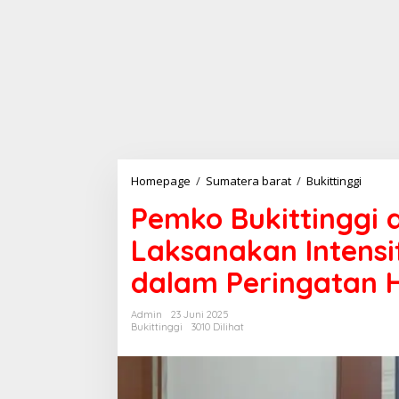
Homepage
/
Sumatera barat
/
Bukittinggi
P
e
Pemko Bukittinggi
m
k
Laksanakan Intensi
o
B
dalam Peringatan 
u
k
i
Admin
23 Juni 2025
t
Bukittinggi
3010 Dilihat
t
i
n
g