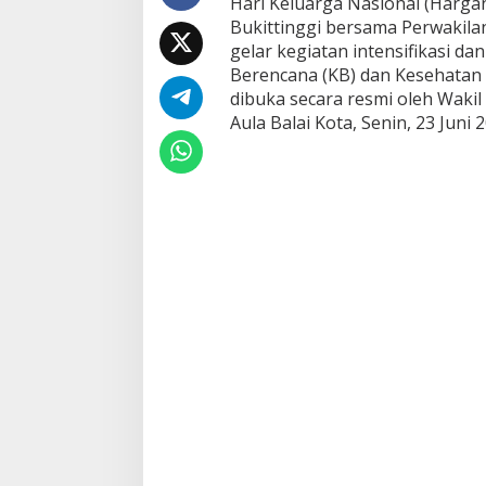
Hari Keluarga Nasional (Harga
n
Bukittinggi bersama Perwakila
I
n
gelar kegiatan intensifikasi da
t
Berencana (KB) dan Kesehatan 
e
dibuka secara resmi oleh Wakil W
n
Aula Balai Kota, Senin, 23 Juni 
s
i
f
i
k
a
s
i
P
e
l
a
y
a
n
a
n
K
B