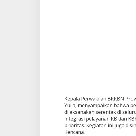
d
a
l
a
m
P
e
r
i
n
g
a
t
a
n
H
a
r
Kepala Perwakilan BKKBN Provi
g
Yulia, menyampaikan bahwa pe
a
dilaksanakan serentak di selur
n
a
integrasi pelayanan KB dan KBK
s
prioritas. Kegiatan ini juga di
k
Kencana.
e