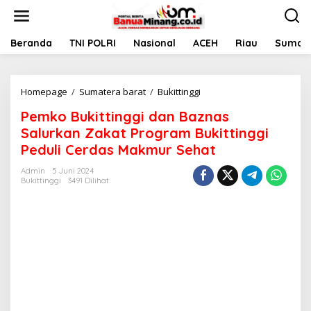
L
e
w
a
Beranda
TNI POLRI
Nasional
ACEH
Riau
Sumate
t
i
k
Homepage
/
Sumatera barat
/
Bukittinggi
P
e
e
k
Pemko Bukittinggi dan Baznas
m
o
k
n
Salurkan Zakat Program Bukittinggi
o
t
Peduli Cerdas Makmur Sehat
B
e
u
n
Admin
5 Juni 2024
k
Bukittinggi
3491 Dilihat
i
t
t
i
n
g
g
i
d
a