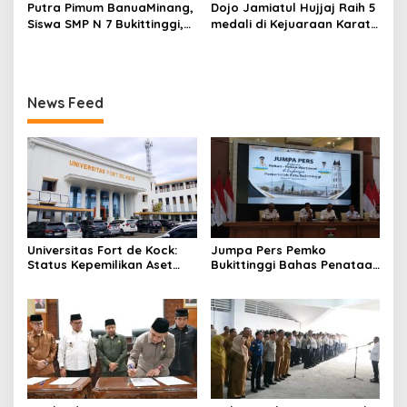
Tahun ke-81 Kemerdekaan
PP, GMNI Bukittinggi
Putra Pimum BanuaMinang,
Dojo Jamiatul Hujjaj Raih 5
Republik Indonesia
Kecewa Wali Kota dan
Siswa SMP N 7 Bukittinggi,
medali di Kejuaraan Karate
DPRD Tak Hadir Temui
Raih Medali Emas Kelas
Jam Gadang Inkanas Se-
Massa Aksi
Festival Komite Pemula
Sumatra Barat 2026
Berat 40 Kg dalam
Kejuaraan Karate Jam
News Feed
Gadang Inkanas Bukittinggi
Universitas Fort de Kock:
Jumpa Pers Pemko
Status Kepemilikan Aset
Bukittinggi Bahas Penataan
Tanah yang Sah Adalah
Kota hingga Polemik Lahan
Milik Yayasan Berdasarkan
Kampus UFDK
Putusan Mahkamah Agung
Nomor 2108/K/Pdt/2022