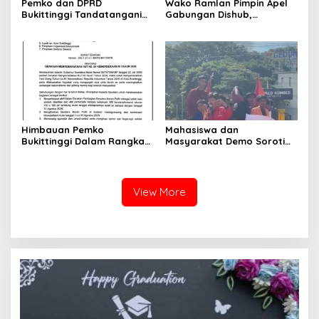
Pemko dan DPRD
Wako Ramlan Pimpin Apel
Bukittinggi Tandatangani
Gabungan Dishub,
Nota Kesepakatan
Tekankan Pelayanan dan
Perubahan KUA-PPAS APBD
Persiapan Angkutan Gratis
2026
Pelajar
Himbauan Pemko
Mahasiswa dan
Bukittinggi Dalam Rangka
Masyarakat Demo Soroti
Menyemarakkan Hari Ulang
Dugaan Kekerasan Satpol
Tahun ke-81 Kemerdekaan
PP, GMNI Bukittinggi
Republik Indonesia
Kecewa Wali Kota dan
DPRD Tak Hadir Temui
View More
Massa Aksi