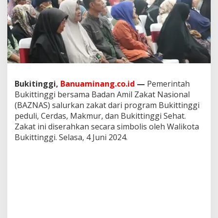
a
m
B
u
k
i
t
t
i
Bukitinggi,
Banuaminang.co.id
—
Pemerintah
n
g
Bukittinggi bersama Badan Amil Zakat Nasional
g
(BAZNAS) salurkan zakat dari program Bukittinggi
i
peduli, Cerdas, Makmur, dan Bukittinggi Sehat.
P
Zakat ini diserahkan secara simbolis oleh Walikota
e
d
Bukittinggi. Selasa, 4 Juni 2024.
u
l
i
C
e
r
d
a
s