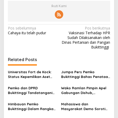
Ikuti Kami
N
Pos sebelumnya
Pos berikutnya
Cahaya itu telah pudur
Vaksinasi Terhadap HPR
a
Sudah Dilaksanakan oleh
v
Dinas Pertanian dan Pangan
Bukittinggi
i
g
Related Posts
a
s
Universitas Fort de Kock:
Jumpa Pers Pemko
Status Kepemilikan Aset
Bukittinggi Bahas Penataan
i
Tanah yang Sah Adalah
Kota hingga Polemik Lahan
p
Milik Yayasan Berdasarkan
Kampus UFDK
Pemko dan DPRD
Wako Ramlan Pimpin Apel
Putusan Mahkamah Agung
Bukittinggi Tandatangani
Gabungan Dishub,
o
Nomor 2108/K/Pdt/2022
Nota Kesepakatan
Tekankan Pelayanan dan
s
Perubahan KUA-PPAS APBD
Persiapan Angkutan Gratis
Himbauan Pemko
Mahasiswa dan
2026
Pelajar
Bukittinggi Dalam Rangka
Masyarakat Demo Soroti
Menyemarakkan Hari Ulang
Dugaan Kekerasan Satpol