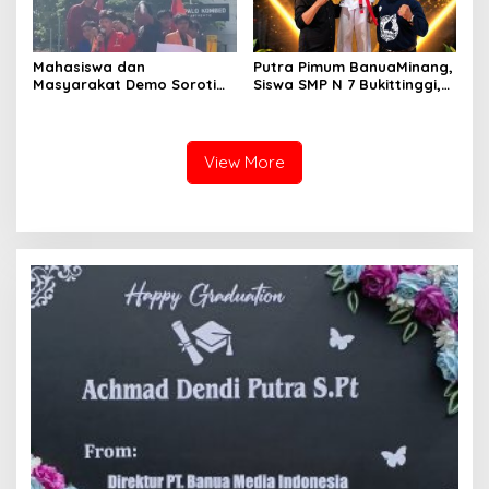
Mahasiswa dan
Putra Pimum BanuaMinang,
Masyarakat Demo Soroti
Siswa SMP N 7 Bukittinggi,
Dugaan Kekerasan Satpol
Raih Medali Emas Kelas
PP, GMNI Bukittinggi
Festival Komite Pemula
Kecewa Wali Kota dan
Berat 40 Kg dalam
DPRD Tak Hadir Temui
Kejuaraan Karate Jam
View More
Massa Aksi
Gadang Inkanas Bukittinggi