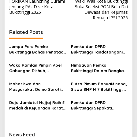
FORIKAN Launching Gurami
Wakil Wali Kota Bukittinggi
a
jenjang PAUD se Kota
Buka Seleksi PON Bela Diri
v
Bukittinggi 2025
Dewasa dan Kejurnas
Remaja IPSI 2025
i
g
Related Posts
a
s
Jumpa Pers Pemko
Pemko dan DPRD
Bukittinggi Bahas Penataan
Bukittinggi Tandatangani
i
Kota hingga Polemik Lahan
Nota Kesepakatan
p
Kampus UFDK
Perubahan KUA-PPAS APBD
Wako Ramlan Pimpin Apel
Himbauan Pemko
2026
Gabungan Dishub,
Bukittinggi Dalam Rangka
o
Tekankan Pelayanan dan
Menyemarakkan Hari Ulang
s
Persiapan Angkutan Gratis
Tahun ke-81 Kemerdekaan
Mahasiswa dan
Putra Pimum BanuaMinang,
Pelajar
Republik Indonesia
Masyarakat Demo Soroti
Siswa SMP N 7 Bukittinggi,
Dugaan Kekerasan Satpol
Raih Medali Emas Kelas
PP, GMNI Bukittinggi
Festival Komite Pemula
Dojo Jamiatul Hujjaj Raih 5
Pemko dan DPRD
Kecewa Wali Kota dan
Berat 40 Kg dalam
medali di Kejuaraan Karate
Bukittinggi Sepakati
DPRD Tak Hadir Temui
Kejuaraan Karate Jam
Jam Gadang Inkanas Se-
Perubahan Perda Pajak
Massa Aksi
Gadang Inkanas Bukittinggi
Sumatra Barat 2026
dan Retribusi Daerah
News Feed