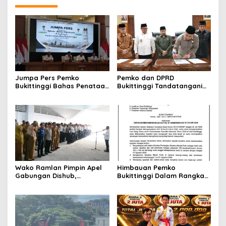
Jumpa Pers Pemko
Pemko dan DPRD
Bukittinggi Bahas Penataan
Bukittinggi Tandatangani
Kota hingga Polemik Lahan
Nota Kesepakatan
Kampus UFDK
Perubahan KUA-PPAS APBD
2026
Wako Ramlan Pimpin Apel
Himbauan Pemko
Gabungan Dishub,
Bukittinggi Dalam Rangka
Tekankan Pelayanan dan
Menyemarakkan Hari Ulang
Persiapan Angkutan Gratis
Tahun ke-81 Kemerdekaan
Pelajar
Republik Indonesia