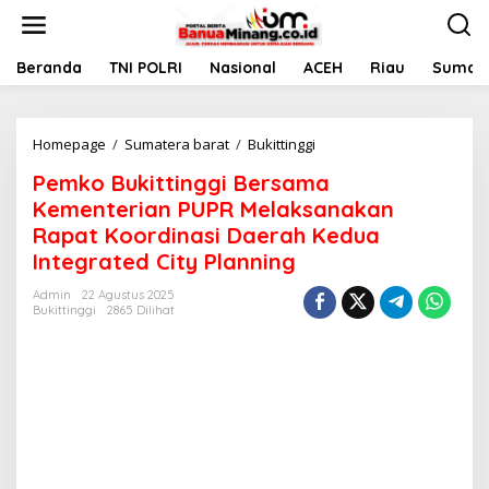
L
e
w
a
Beranda
TNI POLRI
Nasional
ACEH
Riau
Sumate
t
i
k
Homepage
/
Sumatera barat
/
Bukittinggi
P
e
e
k
Pemko Bukittinggi Bersama
m
o
k
n
Kementerian PUPR Melaksanakan
o
t
Rapat Koordinasi Daerah Kedua
B
e
Integrated City Planning
u
n
k
Admin
22 Agustus 2025
i
Bukittinggi
2865 Dilihat
t
t
i
n
g
g
i
B
e