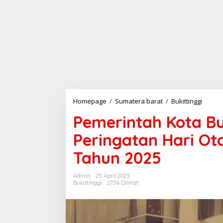
Homepage
/
Sumatera barat
/
Bukittinggi
P
e
Pemerintah Kota Bu
m
e
Peringatan Hari Ot
r
i
Tahun 2025
n
t
a
Admin
25 April 2025
h
Bukittinggi
2756 Dilihat
K
o
t
a