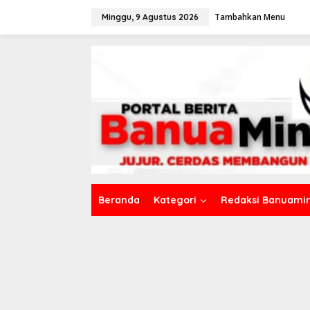
L
Tambahkan Menu
e
Minggu, 9 Agustus 2026
w
a
t
i
k
e
k
o
n
t
e
n
Beranda
Kategori
Redaksi Banuamin