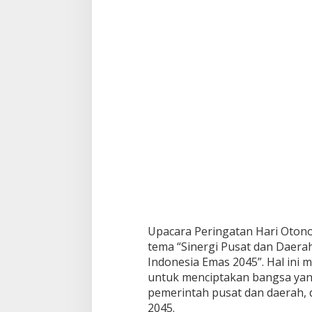
K
e
-
2
9
T
a
h
u
n
2
0
2
5
Upacara Peringatan Hari Oton
tema “Sinergi Pusat dan Dae
Indonesia Emas 2045”. Hal in
untuk menciptakan bangsa yan
pemerintah pusat dan daerah,
2045.