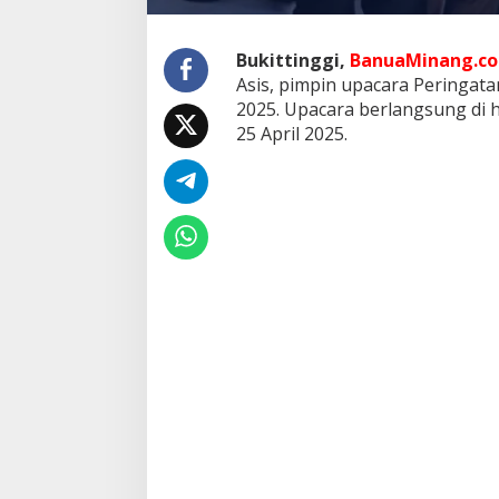
r
i
n
Bukittinggi,
BanuaMinang.co.
g
Asis, pimpin upacara Peringat
a
2025. Upacara berlangsung di h
t
a
25 April 2025.
n
H
a
r
i
O
t
o
n
o
m
i
D
a
e
r
a
h