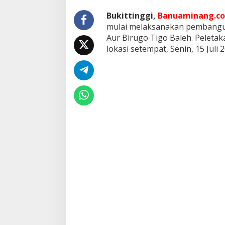
s
B
Bukittinggi,
Banuaminang.co
i
mulai melaksanakan pembangu
r
Aur Birugo Tigo Baleh. Peletak
u
lokasi setempat, Senin, 15 Juli 
g
o