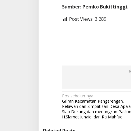
Sumber: Pemko Bukittinggi.
Post Views:
3,289
I
N
Pos sebelumnya
Giliran Kecamatan Pangarengan,
a
Relawan dan Simpatisan Desa Apa’a
v
Siap Dukung dan menangkan Paslo
H.Slamet Junaidi dan Ra Mahfud
i
g
Related Posts