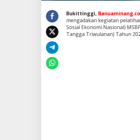
e
r
Bukittinggi,
Banuaminang.co
u
t
mengadakan kegiatan pelatiha
i
Sosial Ekonomi Nasional) MSBP
T
Tangga Triwulanan) Tahun 202
a
h
u
n
2
0
2
4
O
l
e
h
B
P
S
K
o
t
a