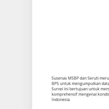
B
u
k
i
t
t
i
n
g
g
i
Susenas MSBP dan Seruti meru
BPS untuk mengumpulkan data 
Survei ini bertujuan untuk men
komprehensif mengenai kondis
Indonesia.