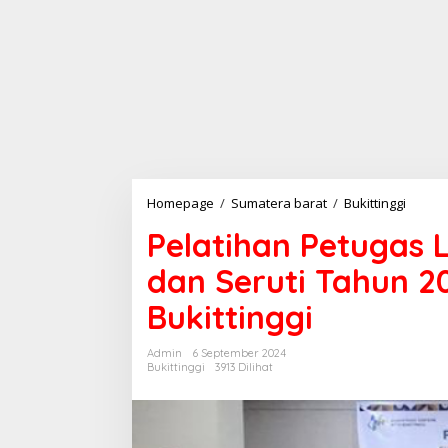
Homepage
/
Sumatera barat
/
Bukittinggi
P
e
Pelatihan Petugas
l
a
dan Seruti Tahun 2
t
i
Bukittinggi
h
a
n
Admin
6 September 2024
P
Bukittinggi
3913 Dilihat
e
t
u
g