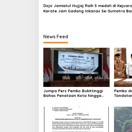
Dojo Jamiatul Hujjaj Raih 5 medali di Kejuar
Karate Jam Gadang Inkanas Se-Sumatra Ba
2026
News Feed
Jumpa Pers Pemko Bukittinggi
Pemko da
Bahas Penataan Kota hingga
Tandata
Polemik Lahan Kampus UFDK
Perubaha