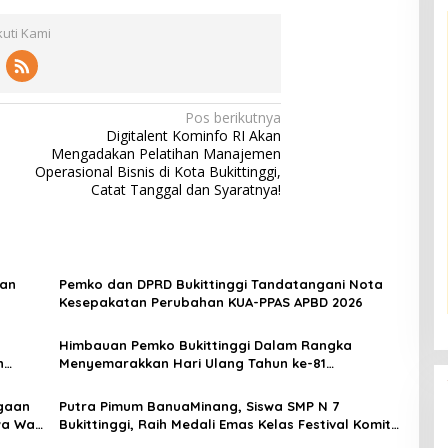
kuti Kami
Pos berikutnya
Digitalent Kominfo RI Akan
Mengadakan Pelatihan Manajemen
Operasional Bisnis di Kota Bukittinggi,
Catat Tanggal dan Syaratnya!
aan
Pemko dan DPRD Bukittinggi Tandatangani Nota
Kesepakatan Perubahan KUA-PPAS APBD 2026
Himbauan Pemko Bukittinggi Dalam Rangka
n
Menyemarakkan Hari Ulang Tahun ke-81
Kemerdekaan Republik Indonesia
gaan
Putra Pimum BanuaMinang, Siswa SMP N 7
a Wali
Bukittinggi, Raih Medali Emas Kelas Festival Komite
Pemula Berat 40 Kg dalam Kejuaraan Karate Jam