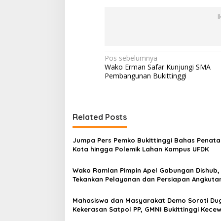
I
N
Pos sebelumnya
Wako Erman Safar Kunjungi SMA
a
Pembangunan Bukittinggi
v
i
g
Related Posts
a
s
Jumpa Pers Pemko Bukittinggi Bahas Penat
Kota hingga Polemik Lahan Kampus UFDK
i
p
Wako Ramlan Pimpin Apel Gabungan Dishub,
Tekankan Pelayanan dan Persiapan Angkuta
o
Gratis Pelajar
s
Mahasiswa dan Masyarakat Demo Soroti Du
Kekerasan Satpol PP, GMNI Bukittinggi Kecew
Kota dan DPRD Tak Hadir Temui Massa Aksi