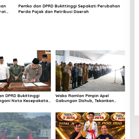
Gadang Inkanas Bukittinggi
aan
Pemko dan DPRD Bukittinggi Sepakati Perubahan
rat
Perda Pajak dan Retribusi Daerah
n DPRD Bukittinggi
Wako Ramlan Pimpin Apel
ngani Nota Kesepakatan
Gabungan Dishub, Tekankan
n KUA-PPAS APBD 2026
Pelayanan dan Persiapan
Angkutan Gratis Pelajar