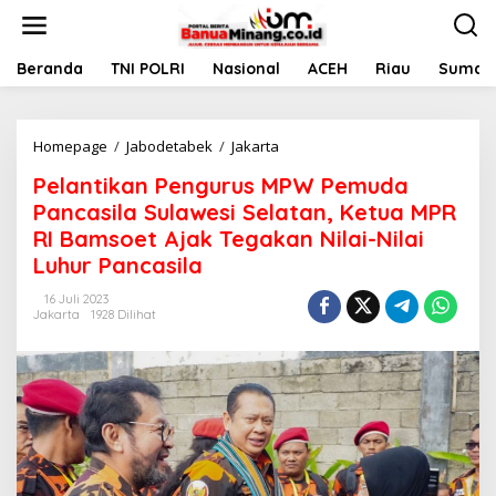
L
e
w
a
Beranda
TNI POLRI
Nasional
ACEH
Riau
Sumate
t
i
k
Homepage
/
Jabodetabek
/
Jakarta
P
e
e
k
Pelantikan Pengurus MPW Pemuda
l
o
a
n
Pancasila Sulawesi Selatan, Ketua MPR
n
t
RI Bamsoet Ajak Tegakan Nilai-Nilai
t
e
Luhur Pancasila
i
n
k
16 Juli 2023
a
Jakarta
1928 Dilihat
n
P
e
n
g
u
r
u
s