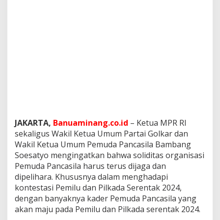
h
u
r
P
a
n
c
a
s
i
l
a
JAKARTA,
Banuaminang.co.id
– Ketua MPR RI
sekaligus Wakil Ketua Umum Partai Golkar dan
Wakil Ketua Umum Pemuda Pancasila Bambang
Soesatyo mengingatkan bahwa soliditas organisasi
Pemuda Pancasila harus terus dijaga dan
dipelihara. Khususnya dalam menghadapi
kontestasi Pemilu dan Pilkada Serentak 2024,
dengan banyaknya kader Pemuda Pancasila yang
akan maju pada Pemilu dan Pilkada serentak 2024.