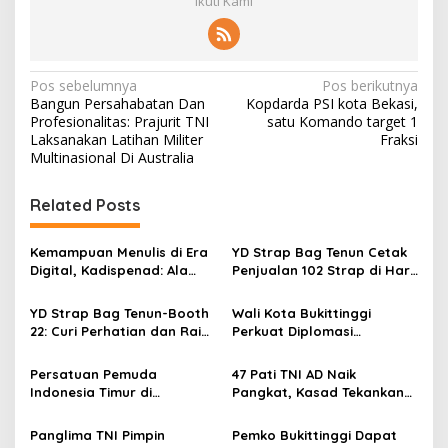
Ikuti Kami
N
Pos sebelumnya
Pos berikutnya
Bangun Persahabatan Dan
Kopdarda PSI kota Bekasi,
a
Profesionalitas: Prajurit TNI
satu Komando target 1
v
Laksanakan Latihan Militer
Fraksi
Multinasional Di Australia
i
g
Related Posts
a
s
Kemampuan Menulis di Era
YD Strap Bag Tenun Cetak
Digital, Kadispenad: Ala
Penjualan 102 Strap di Hari
i
Bisa Karena Biasa
Kedua PERSIT BISA Vol. II
p
2026, Bukti Wastra
YD Strap Bag Tenun-Booth
Wali Kota Bukittinggi
Nusantara Kian Digemari
22: Curi Perhatian dan Raih
Perkuat Diplomasi
o
Antusiasme Pengunjung
Internasional dengan
s
Memandang Wastra
Dubes Belanda dan Jerman
Persatuan Pemuda
47 Pati TNI AD Naik
dengan Citra Nan Anggun
Sukseskan 100 Tahun Jam
Indonesia Timur di
Pangkat, Kasad Tekankan
Gadang
Jabodetabek, Halalbihalal
Kepemimpinan dan
Bertajuk “Torang Samua
Adaptasi
Panglima TNI Pimpin
Pemko Bukittinggi Dapat
Basudara”