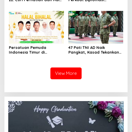
Antusiasme Pengunjung
Internasional dengan
Memandang Wastra
Dubes Belanda dan Jerman
dengan Citra Nan Anggun
Sukseskan 100 Tahun Jam
Gadang
Persatuan Pemuda
47 Pati TNI AD Naik
Indonesia Timur di
Pangkat, Kasad Tekankan
Jabodetabek, Halalbihalal
Kepemimpinan dan
Bertajuk “Torang Samua
Adaptasi
Basudara”
View More