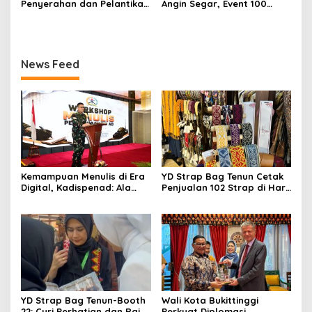
Penyerahan dan Pelantikan
Angin Segar, Event 100
Jabatan di Lingkungan TNI
Tahun Jam Gadang Dapat
Dukungan Kementerian
Kebudayaan
News Feed
Kemampuan Menulis di Era
YD Strap Bag Tenun Cetak
Digital, Kadispenad: Ala
Penjualan 102 Strap di Hari
Bisa Karena Biasa
Kedua PERSIT BISA Vol. II
2026, Bukti Wastra
Nusantara Kian Digemari
YD Strap Bag Tenun-Booth
Wali Kota Bukittinggi
22: Curi Perhatian dan Raih
Perkuat Diplomasi