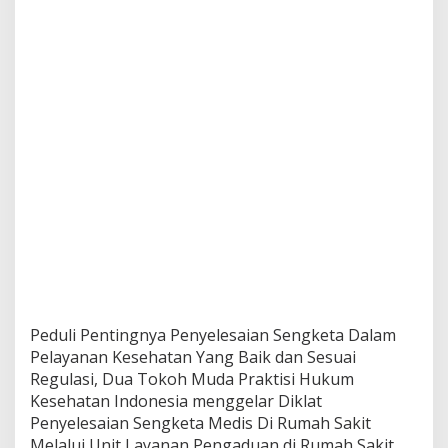
u
k
u
m
K
e
s
e
h
a
t
a
n
I
n
d
o
n
Peduli Pentingnya Penyelesaian Sengketa Dalam
e
Pelayanan Kesehatan Yang Baik dan Sesuai
s
i
Regulasi, Dua Tokoh Muda Praktisi Hukum
a
Kesehatan Indonesia menggelar Diklat
G
Penyelesaian Sengketa Medis Di Rumah Sakit
e
Melalui Unit Layanan Pengaduan di Rumah Sakit
l