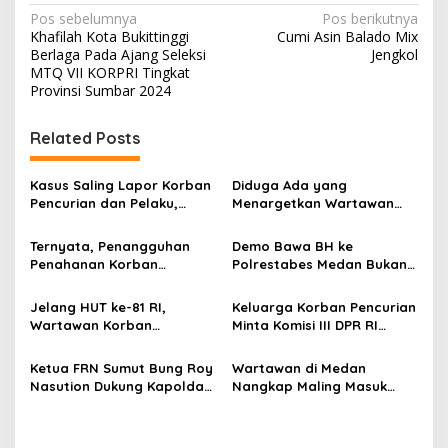
N
Pos sebelumnya
Pos berikutnya
Khafilah Kota Bukittinggi
Cumi Asin Balado Mix
a
Berlaga Pada Ajang Seleksi
Jengkol
v
MTQ VII KORPRI Tingkat
Provinsi Sumbar 2024
i
g
Related Posts
a
s
Kasus Saling Lapor Korban
Diduga Ada yang
Pencurian dan Pelaku,
Menargetkan Wartawan
i
Ketua DPW FRN Sumut Roy
Leo Sembiring Jadi
p
Nasution Minta
Tersangka dan Dpo Karena
Ternyata, Penangguhan
Demo Bawa BH ke
Kapolrestabes Medan
Membantu Polisi
Penahanan Korban
Polrestabes Medan Bukan
o
Tempuh Restorative Justice
Menangkap Maling di Toko
Pencurian Jadi Tersangka
untuk Melecehkan Siapa
agar Konflik Tak Berlarut-
Usaha Keluarganya
s
di Polrestabes Medan
Pun, Melainkan Simbol Kritik
Jelang HUT ke-81 RI,
Keluarga Korban Pencurian
larut
Setelah Membantu Polisi
dan Rasa Kecewa
Wartawan Korban
Minta Komisi III DPR RI
Menangkap Maling Atas
Lambatnya Penanganan
Pencurian yang Membantu
Pantau Penanganan
Atensi Ketua Komisi III DPR
Pekara di Polrestabes
Polisi Menangkap Pelaku
Laporan Dugaan Penipuan
Ketua FRN Sumut Bung Roy
Wartawan di Medan
RI Bapak Habiburokhman
Medan
Jadi Tersangka Berharap
Bermodus Surat
Nasution Dukung Kapolda
Nangkap Maling Masuk
Perhatian Presiden
Perdamaian dan Dugaan
Sumut dan Kapolrestabes
Penjara dan DPO, Ibu
Prabowo
Fitnah Terkait Tuduhan
Medan Tangkap Terlapor
Bersama Dua Anaknya
Pemerasan Rp250 Juta
Kasus Dugaan Penipuan
yang Masih Kecil Minta