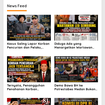
dan Fitnah
Tolong Prabowo Subianto
News Feed
dan DPR RI
Kasus Saling Lapor Korban
Diduga Ada yang
Pencurian dan Pelaku,
Menargetkan Wartawan
Ketua DPW FRN Sumut Roy
Leo Sembiring Jadi
Nasution Minta
Tersangka dan Dpo Karena
Kapolrestabes Medan
Membantu Polisi
Tempuh Restorative Justice
Menangkap Maling di Toko
agar Konflik Tak Berlarut-
Usaha Keluarganya
larut
Ternyata, Penangguhan
Demo Bawa BH ke
Penahanan Korban
Polrestabes Medan Bukan
Pencurian Jadi Tersangka
untuk Melecehkan Siapa
di Polrestabes Medan
Pun, Melainkan Simbol Kritik
Setelah Membantu Polisi
dan Rasa Kecewa
Menangkap Maling Atas
Lambatnya Penanganan