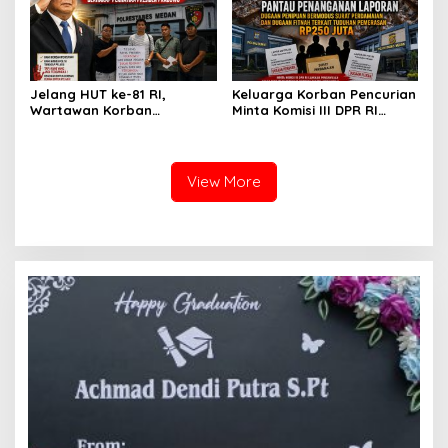
Atensi Ketua Komisi III DPR
Pekara di Polrestabes
RI Bapak Habiburokhman
Medan
Jelang HUT ke-81 RI,
Keluarga Korban Pencurian
Wartawan Korban
Minta Komisi III DPR RI
Pencurian yang Membantu
Pantau Penanganan
Polisi Menangkap Pelaku
Laporan Dugaan Penipuan
Jadi Tersangka Berharap
Bermodus Surat
Perhatian Presiden
Perdamaian dan Dugaan
View More
Prabowo
Fitnah Terkait Tuduhan
Pemerasan Rp250 Juta