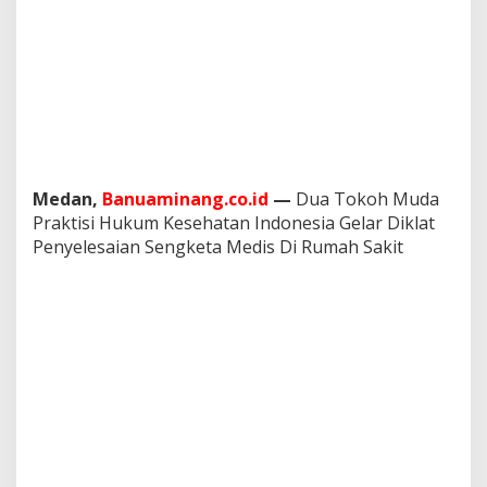
l
a
y
a
n
a
n
K
e
s
Medan,
Banuaminang.co.id
—
Dua Tokoh Muda
e
Praktisi Hukum Kesehatan Indonesia Gelar Diklat
h
Penyelesaian Sengketa Medis Di Rumah Sakit
a
t
a
n
D
i
R
u
m
a
h
S
a