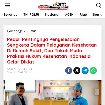
L
e
w
a
Beranda
TNI POLRI
Nasional
ACEH
Riau
Sumate
t
i
k
Homepage
/
Sumut
P
e
e
k
Peduli Pentingnya Penyelesaian
d
o
u
n
Sengketa Dalam Pelayanan Kesehatan
l
t
Di Rumah Sakit, Dua Tokoh Muda
i
e
Praktisi Hukum Kesehatan Indonesia
P
n
e
Gelar Diklat
n
t
Admin
27 Juli 2024
Sumut
2868 Dilihat
i
n
g
n
y
a
P
e