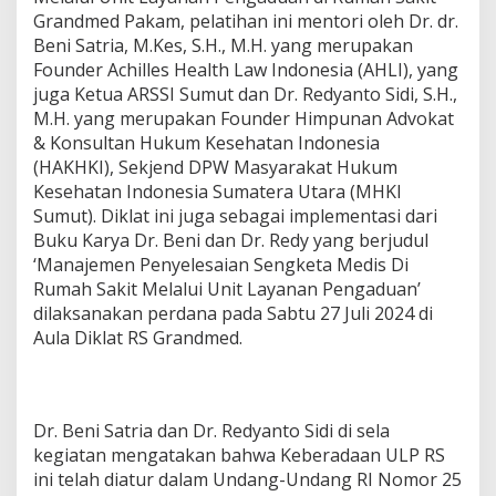
a
Grandmed Pakam, pelatihan ini mentori oleh Dr. dr.
r
Beni Satria, M.Kes, S.H., M.H. yang merupakan
D
Founder Achilles Health Law Indonesia (AHLI), yang
i
juga Ketua ARSSI Sumut dan Dr. Redyanto Sidi, S.H.,
k
M.H. yang merupakan Founder Himpunan Advokat
l
a
& Konsultan Hukum Kesehatan Indonesia
t
(HAKHKI), Sekjend DPW Masyarakat Hukum
Kesehatan Indonesia Sumatera Utara (MHKI
Sumut). Diklat ini juga sebagai implementasi dari
Buku Karya Dr. Beni dan Dr. Redy yang berjudul
‘Manajemen Penyelesaian Sengketa Medis Di
Rumah Sakit Melalui Unit Layanan Pengaduan’
dilaksanakan perdana pada Sabtu 27 Juli 2024 di
Aula Diklat RS Grandmed.
Dr. Beni Satria⁩ dan Dr. Redyanto Sidi di sela
kegiatan mengatakan bahwa Keberadaan ULP RS
ini telah diatur dalam Undang-Undang RI Nomor 25