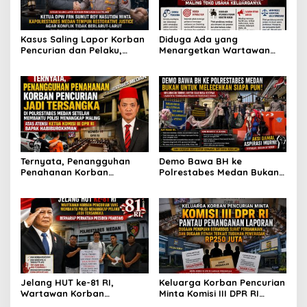
Kasus Saling Lapor Korban
Diduga Ada yang
Pencurian dan Pelaku,
Menargetkan Wartawan
Ketua DPW FRN Sumut Roy
Leo Sembiring Jadi
Nasution Minta
Tersangka dan Dpo Karena
Kapolrestabes Medan
Membantu Polisi
Tempuh Restorative Justice
Menangkap Maling di Toko
agar Konflik Tak Berlarut-
Usaha Keluarganya
larut
Ternyata, Penangguhan
Demo Bawa BH ke
Penahanan Korban
Polrestabes Medan Bukan
Pencurian Jadi Tersangka
untuk Melecehkan Siapa
di Polrestabes Medan
Pun, Melainkan Simbol Kritik
Setelah Membantu Polisi
dan Rasa Kecewa
Menangkap Maling Atas
Lambatnya Penanganan
Atensi Ketua Komisi III DPR
Pekara di Polrestabes
RI Bapak Habiburokhman
Medan
Jelang HUT ke-81 RI,
Keluarga Korban Pencurian
Wartawan Korban
Minta Komisi III DPR RI
Pencurian yang Membantu
Pantau Penanganan