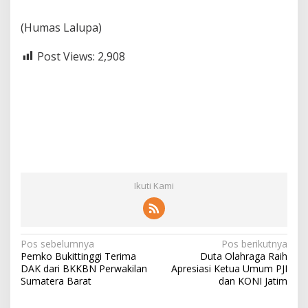
(Humas Lalupa)
Post Views:
2,908
Ikuti Kami
N
Pos sebelumnya
Pos berikutnya
Pemko Bukittinggi Terima
Duta Olahraga Raih
a
DAK dari BKKBN Perwakilan
Apresiasi Ketua Umum PJI
v
Sumatera Barat
dan KONI Jatim
i