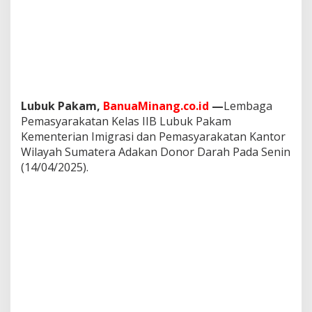
r
D
a
r
a
h
Lubuk Pakam,
BanuaMinang.co.id
—
Lembaga
Pemasyarakatan Kelas IIB Lubuk Pakam
Kementerian Imigrasi dan Pemasyarakatan Kantor
Wilayah Sumatera Adakan Donor Darah Pada Senin
(14/04/2025).