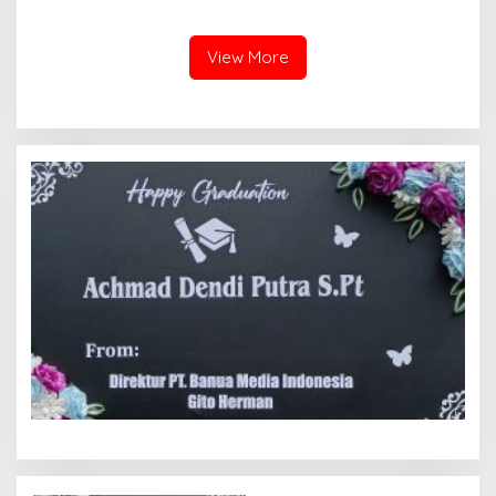
Polisi Menangkap Pelaku
Laporan Dugaan Penipuan
Jadi Tersangka Berharap
Bermodus Surat
Perhatian Presiden
Perdamaian dan Dugaan
View More
Prabowo
Fitnah Terkait Tuduhan
Pemerasan Rp250 Juta