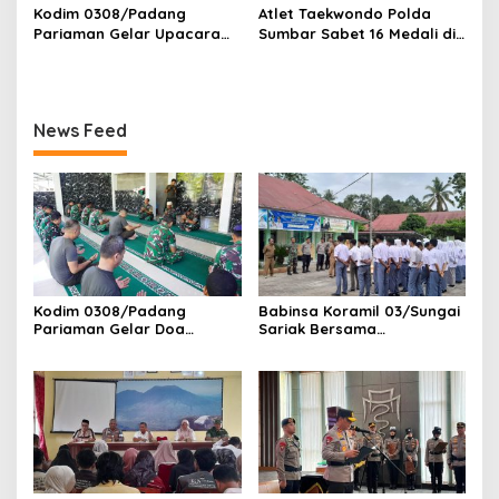
Masyarakat, Danramil
Makodim
Kodim 0308/Padang
Atlet Taekwondo Polda
/Babinsa Koramil
Pariaman Gelar Upacara
Sumbar Sabet 16 Medali di
03/Sungai Sariak
Bendera 17-an, Dandim
Kapolri Cup 2026
Bacakan Amanat Kasad
News Feed
Kodim 0308/Padang
Babinsa Koramil 03/Sungai
Pariaman Gelar Doa
Sariak Bersama
Bersama Sambut HUT ke-1
Bhabinkamtibmas Polsek
Kodam XX/Tuanku Imam
VII Koto Melaksanakan
Bonjol
Seleksi Calon Anggota
Paskibra Tingkat
Kecamatan VII Koto
Patamuan