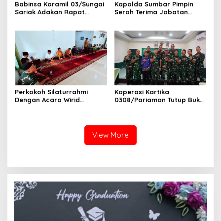
Babinsa Koramil 03/Sungai
Kapolda Sumbar Pimpin
Sariak Adakan Rapat
Serah Terima Jabatan
Pembentukan Panitia HUT
Pejabat Utama dan
RI Ke-81 Kantor Camat VII
Kapolres Jajaran
Koto Patamuan
Perkokoh Silaturrahmi
Koperasi Kartika
Dengan Acara Wirid
0308/Pariaman Tutup Buku
Bulanan Bersama
Tahun 2026 Digelar di
Masyarakat, Danramil
Makodim
/Babinsa Koramil
03/Sungai Sariak
View More