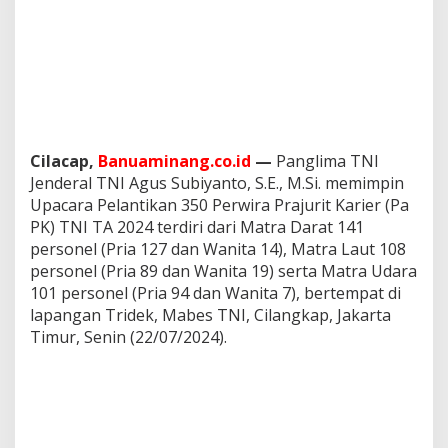
T
N
I
T
A
2
0
2
4
Cilacap,
Banuaminang.co.id
—
Panglima TNI
Jenderal TNI Agus Subiyanto, S.E., M.Si. memimpin
Upacara Pelantikan 350 Perwira Prajurit Karier (Pa
PK) TNI TA 2024 terdiri dari Matra Darat 141
personel (Pria 127 dan Wanita 14), Matra Laut 108
personel (Pria 89 dan Wanita 19) serta Matra Udara
101 personel (Pria 94 dan Wanita 7), bertempat di
lapangan Tridek, Mabes TNI, Cilangkap, Jakarta
Timur, Senin (22/07/2024).