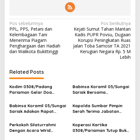
N
Pos sebelumnya
Pos berikutnya
PPL, PPS, Petani dan
Kejati Sumut Tahan Mantan
a
Kelembagaan Tani
Kadis PUPR Povsu, Dugaan
v
Menerima Piagam
Korupsi Peningkatan Ruas
Penghargaan dan Hadiah
Jalan Toba Samosir TA 2021
i
dari Walikota Bukittinggi
Kerugian Negara Rp. 5 M
Lebih
g
a
Related Posts
s
i
Kodim 0308/Padang
Babinsa Koramil 03/Sungai
p
Pariaman Gelar Doa
Sariak Bersama
Bersama Sambut HUT ke-1
Bhabinkamtibmas Polsek
o
Kodam XX/Tuanku Imam
VII Koto Melaksanakan
Babinsa Koramil 03/Sungai
Kapolda Sumbar Pimpin
Bonjol
Seleksi Calon Anggota
s
Sariak Adakan Rapat
Serah Terima Jabatan
Paskibra Tingkat
Pembentukan Panitia HUT
Pejabat Utama dan
Kecamatan VII Koto
RI Ke-81 Kantor Camat VII
Kapolres Jajaran
Perkokoh Silaturrahmi
Koperasi Kartika
Patamuan
Koto Patamuan
Dengan Acara Wirid
0308/Pariaman Tutup Buku
Bulanan Bersama
Tahun 2026 Digelar di