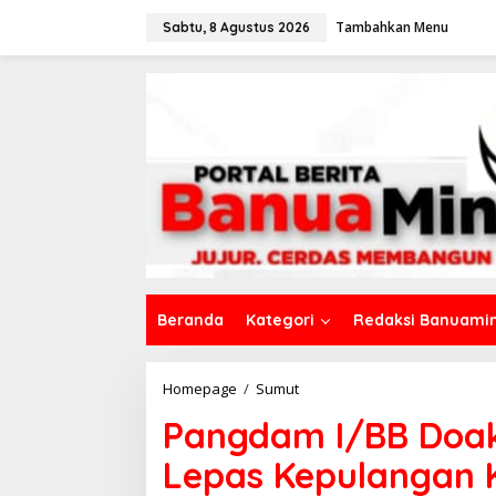
L
Tambahkan Menu
e
Sabtu, 8 Agustus 2026
w
a
t
i
k
e
k
o
n
t
e
n
Beranda
Kategori
Redaksi Banuamin
Homepage
/
Sumut
P
a
Pangdam I/BB Doa
n
g
Lepas Kepulangan K
d
a