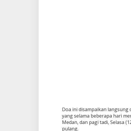
u
t
a
n
S
i
b
i
r
u
-
B
i
r
u
d
a
r
i
R
Doa ini disampaikan langsung
S
P
yang selama beberapa hari menj
u
Medan, dan pagi tadi, Selasa (
t
pulang.
r