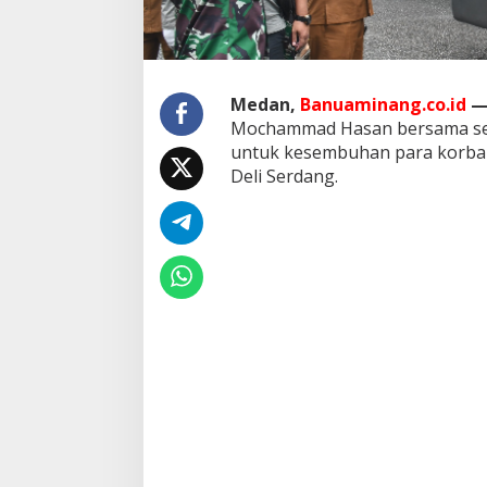
e
p
a
s
K
Medan,
Banuaminang.co.id
e
Mochammad Hasan bersama sel
p
untuk kesembuhan para korban
u
l
Deli Serdang.
a
n
g
a
n
K
o
r
b
a
n
K
e
r
i
b