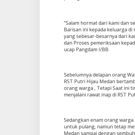
i
H
i
j
“Salam hormat dari kami dan s
a
Barisan ini kepada keluarga 
u
yang sebesar-besarnya dari ka
M
dan Proses pemeriksaan kepad
e
d
ucap Pangdam I/BB
a
n
Sebelumnya delapan orang Warg
RST Putri Hijau Medan bertamb
orang warga , Tetapi Saat ini 
menjalani rawat inap di RST Pu
Sedangkan enam orang warga 
untuk pulang, namun tetap mel
Medan sampai dengan sembuh t