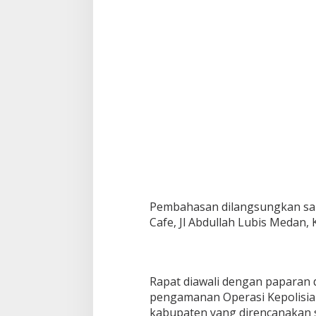
n
g
a
m
a
n
a
n
A
q
u
a
b
i
k
e
Pembahasan dilangsungkan sam
J
Cafe, Jl Abdullah Lubis Medan, 
e
t
s
k
i
Rapat diawali dengan paparan 
D
pengamanan Operasi Kepolisian
a
kabupaten yang direncanakan s
n