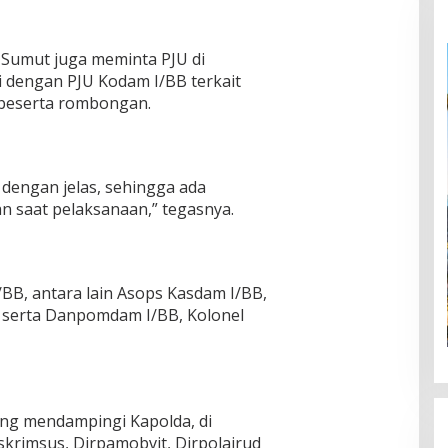
 Sumut juga meminta PJU di
i dengan PJU Kodam I/BB terkait
beserta rombongan.
 dengan jelas, sehingga ada
an saat pelaksanaan,” tegasnya.
B, antara lain Asops Kasdam I/BB,
, serta Danpomdam I/BB, Kolonel
ng mendampingi Kapolda, di
skrimsus, Dirpamobvit, Dirpolairud