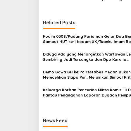
v
i
g
Related Posts
a
s
Kodim 0308/Padang Pariaman Gelar Doa B
Sambut HUT ke-1 Kodam XX/Tuanku Imam Bo
i
p
Diduga Ada yang Menargetkan Wartawan L
Sembiring Jadi Tersangka dan Dpo Karena
o
Membantu Polisi Menangkap Maling di Toko 
s
Keluarganya
Demo Bawa BH ke Polrestabes Medan Bukan
Melecehkan Siapa Pun, Melainkan Simbol Krit
Rasa Kecewa Lambatnya Penanganan Pekar
Polrestabes Medan
Keluarga Korban Pencurian Minta Komisi III D
Pantau Penanganan Laporan Dugaan Penip
Bermodus Surat Perdamaian dan Dugaan Fi
Terkait Tuduhan Pemerasan Rp250 Juta
News Feed