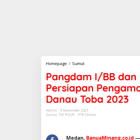
Homepage
/
Sumut
P
a
Pangdam I/BB dan 
n
g
Persiapan Pengama
d
a
Danau Toba 2023
m
I
/
Admin
9 November 2023
B
Sumut
,
TNI POLRI
3731 Dilihat
B
d
a
n
Medan,
BanuaMinang.co.id