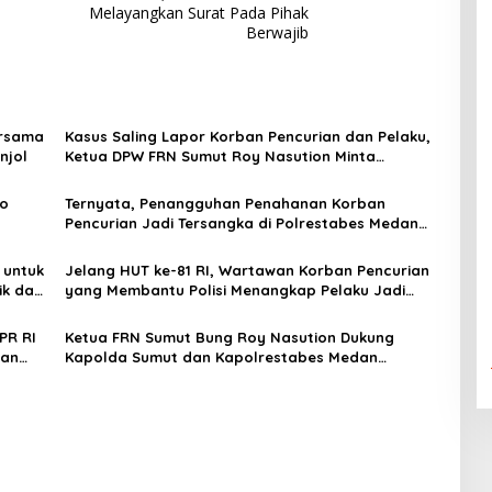
Melayangkan Surat Pada Pihak
Berwajib
ersama
Kasus Saling Lapor Korban Pencurian dan Pelaku,
njol
Ketua DPW FRN Sumut Roy Nasution Minta
Kapolrestabes Medan Tempuh Restorative Justice
agar Konflik Tak Berlarut-larut
eo
Ternyata, Penangguhan Penahanan Korban
Pencurian Jadi Tersangka di Polrestabes Medan
Usaha
Setelah Membantu Polisi Menangkap Maling Atas
Atensi Ketua Komisi III DPR RI Bapak
 untuk
Jelang HUT ke-81 RI, Wartawan Korban Pencurian
Habiburokhman
ik dan
yang Membantu Polisi Menangkap Pelaku Jadi
a di
Tersangka Berharap Perhatian Presiden Prabowo
PR RI
Ketua FRN Sumut Bung Roy Nasution Dukung
uan
Kapolda Sumut dan Kapolrestabes Medan
tnah
Tangkap Terlapor Kasus Dugaan Penipuan dan
Fitnah