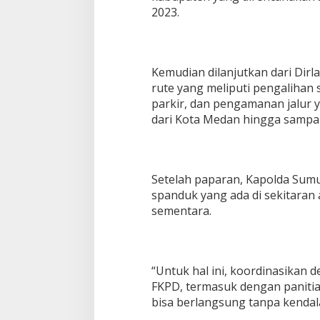
a
2023.
u
T
o
b
Kemudian dilanjutkan dari Dirl
a
2
rute yang meliputi pengalihan
0
parkir, dan pengamanan jalur y
2
dari Kota Medan hingga sampai
3
Setelah paparan, Kapolda Sum
spanduk yang ada di sekitaran
sementara.
“Untuk hal ini, koordinasikan 
FKPD, termasuk dengan panitia 
bisa berlangsung tanpa kendal