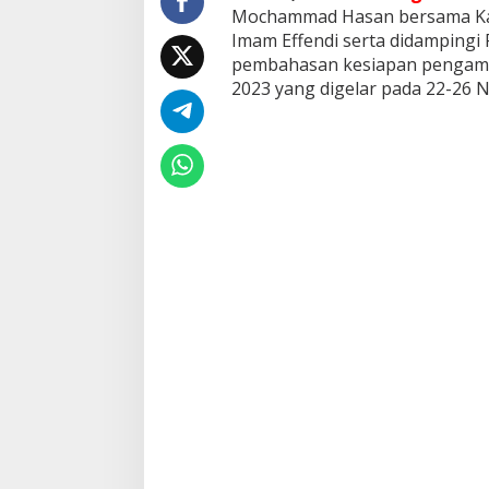
K
Mochammad Hasan bersama Kap
a
Imam Effendi serta didampingi
p
pembahasan kesiapan pengama
o
2023 yang digelar pada 22-26 N
l
d
a
s
u
B
a
h
a
s
P
e
r
s
i
a
p
a
n
P
e