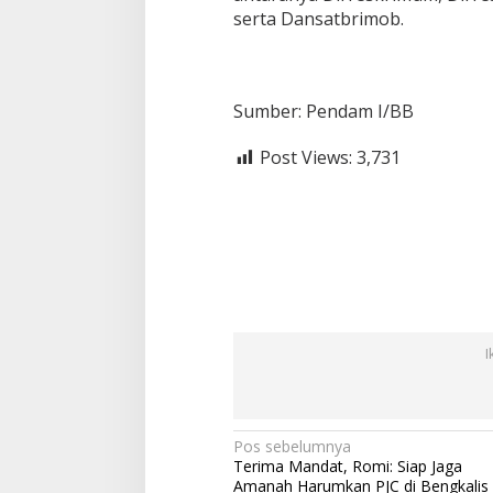
serta Dansatbrimob.
Sumber: Pendam I/BB
Post Views:
3,731
I
N
Pos sebelumnya
Terima Mandat, Romi: Siap Jaga
a
Amanah Harumkan PJC di Bengkalis