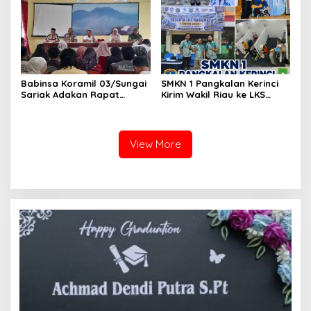
Seleksi Calon Anggota
Paskibra Tingkat
Kecamatan VII Koto
Patamuan
Babinsa Koramil 03/Sungai
SMKN 1 Pangkalan Kerinci
Sariak Adakan Rapat
Kirim Wakil Riau ke LKS
Pembentukan Panitia HUT
Nasional 2026
RI Ke-81 Kantor Camat VII
Koto Patamuan
View More