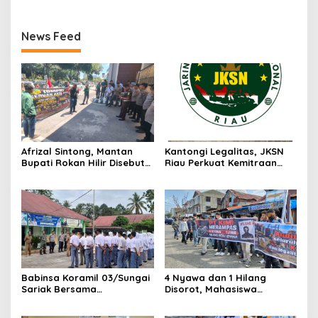
Bengkalis
Kapolres Jajaran
News Feed
Afrizal Sintong, Mantan
Kantongi Legalitas, JKSN
Bupati Rokan Hilir Disebut
Riau Perkuat Kemitraan
di Persidangan, Putusan
dengan Kesbangpol Demi
Diterima Kejati, GMPR
Ketahanan Bangsa
Desak Usut Dividen Rp331,7
Miliar
Babinsa Koramil 03/Sungai
4 Nyawa dan 1 Hilang
Sariak Bersama
Disorot, Mahasiswa
Bhabinkamtibmas Polsek
Siapkan Aksi Jilid II di
VII Koto Melaksanakan
Pelindo