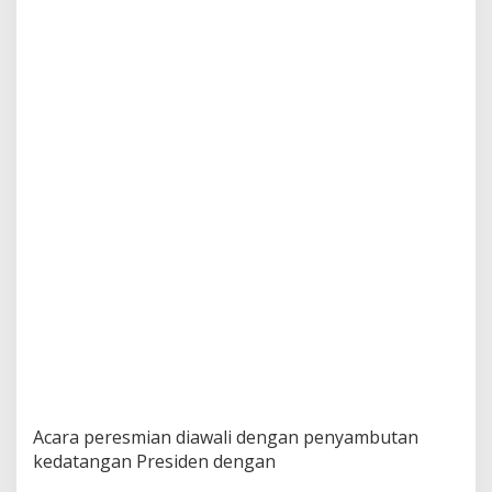
I
P
A
L
K
o
t
a
P
e
k
a
n
b
a
r
u
Acara peresmian diawali dengan penyambutan
kedatangan Presiden dengan