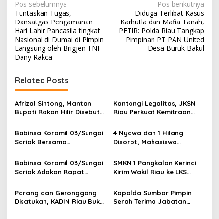
N
Pos sebelumnya
Pos berikutnya
Tuntaskan Tugas,
Diduga Terlibat Kasus
a
Dansatgas Pengamanan
Karhutla dan Mafia Tanah,
v
Hari Lahir Pancasila tingkat
PETIR: Polda Riau Tangkap
Nasional di Dumai di Pimpin
Pimpinan PT PAN United
i
Langsung oleh Brigjen TNI
Desa Buruk Bakul
Dany Rakca
g
a
Related Posts
s
i
Afrizal Sintong, Mantan
Kantongi Legalitas, JKSN
p
Bupati Rokan Hilir Disebut
Riau Perkuat Kemitraan
di Persidangan, Putusan
dengan Kesbangpol Demi
o
Diterima Kejati, GMPR
Ketahanan Bangsa
Babinsa Koramil 03/Sungai
4 Nyawa dan 1 Hilang
Desak Usut Dividen Rp331,7
s
Sariak Bersama
Disorot, Mahasiswa
Miliar
Bhabinkamtibmas Polsek
Siapkan Aksi Jilid II di
VII Koto Melaksanakan
Pelindo
Babinsa Koramil 03/Sungai
SMKN 1 Pangkalan Kerinci
Seleksi Calon Anggota
Sariak Adakan Rapat
Kirim Wakil Riau ke LKS
Paskibra Tingkat
Pembentukan Panitia HUT
Nasional 2026
Kecamatan VII Koto
RI Ke-81 Kantor Camat VII
Porang dan Geronggang
Kapolda Sumbar Pimpin
Patamuan
Koto Patamuan
Disatukan, KADIN Riau Buka
Serah Terima Jabatan
Jalan Ekonomi Baru
Pejabat Utama dan