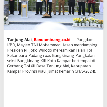
i
P
r
e
s
i
d
e
n
Tanjung Alai,
Banuaminang.co.id
—
Pangdam
J
I/BB, Mayjen TNI Mohammad Hasan mendampingi
o
k
Presiden RI, Joko Widodo meresmikan Jalan Tol
o
Pekanbaru-Padang ruas Bangkinang-Pangkalan
w
seksi Bangkinang-XIII Koto Kampar bertempat di
i
Gerbang Tol XII Desa Tanjung Alai, Kabupaten
R
Kampar Provinsi Riau, Jumat kemarin (31/5/2024).
e
s
m
i
k
a
n
J
a