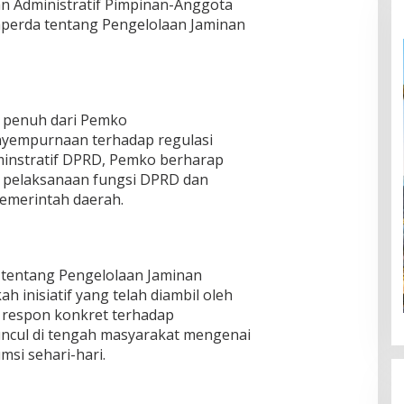
n Administratif Pimpinan-Anggota
aperda tentang Pengelolaan Jaminan
 penuh dari Pemko
nyempurnaan terhadap regulasi
instratif DPRD, Pemko berharap
s pelaksanaan fungsi DPRD dan
emerintah daerah.
tentang Pengelolaan Jaminan
 inisiatif yang telah diambil oleh
 respon konkret terhadap
ncul di tengah masyarakat mengenai
si sehari-hari.