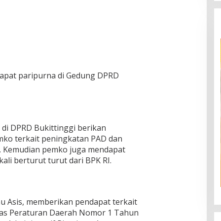
 rapat paripurna di Gedung DPRD
i di DPRD Bukittinggi berikan
ko terkait peningkatan PAD dan
D. Kemudian pemko juga mendapat
ali berturut turut dari BPK RI.
bnu Asis, memberikan pendapat terkait
tas Peraturan Daerah Nomor 1 Tahun