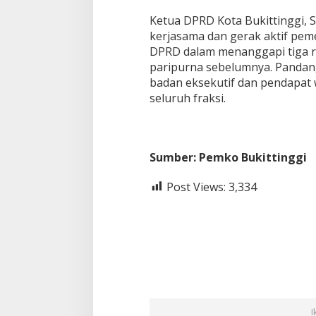
Ketua DPRD Kota Bukittinggi, S
kerjasama dan gerak aktif pem
DPRD dalam menanggapi tiga r
paripurna sebelumnya. Panda
badan eksekutif dan pendapat 
seluruh fraksi.
Sumber: Pemko Bukittinggi
Post Views:
3,334
I