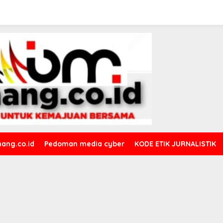
ang.co.id
Pedoman media cyber
KODE ETIK JURNALISTIK