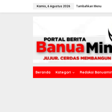
L
Tambahkan Menu
e
Kamis, 6 Agustus 2026
w
a
t
i
k
e
k
o
n
t
e
n
Beranda
Kategori
Redaksi Banuamin