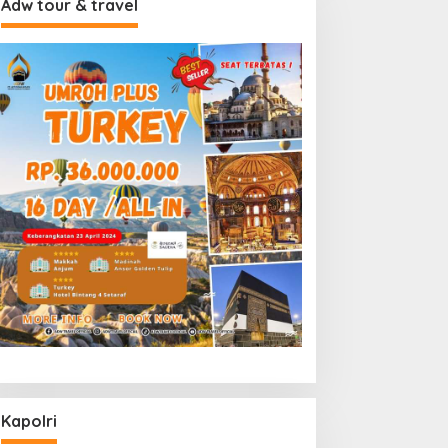
Adw tour & travel
Kapolri