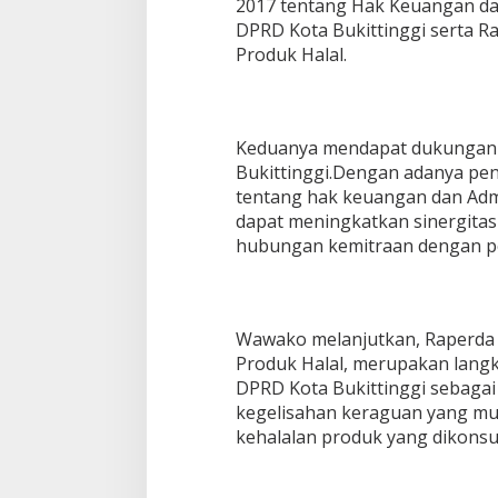
2017 tentang Hak Keuangan da
n
DPRD Kota Bukittinggi serta R
i
Produk Halal.
s
i
a
t
i
Keduanya mendapat dukungan
f
Bukittinggi.Dengan adanya pe
D
tentang hak keuangan dan Adm
P
R
dapat meningkatkan sinergita
D
hubungan kemitraan dengan p
Wawako melanjutkan, Raperda 
Produk Halal, merupakan langkah
DPRD Kota Bukittinggi sebagai
kegelisahan keraguan yang mu
kehalalan produk yang dikonsum