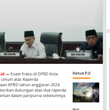
Ketua PJI
id
—
Enam fraksi di DPRD Kota
n umum atas Raperda
aan APBD tahun anggaran 2024.
a berikan dukungan atas dua raperda
tarkan dalam paripurna sebelumnya.
Hut