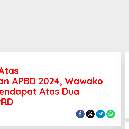
Atas
an APBD 2024, Wawako
 Pendapat Atas Dua
PRD