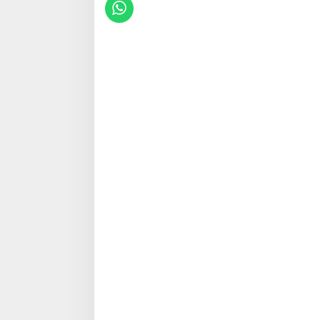
2
0
2
4
,
W
a
w
a
k
o
I
b
n
u
A
s
i
s
,
B
e
r
i
k