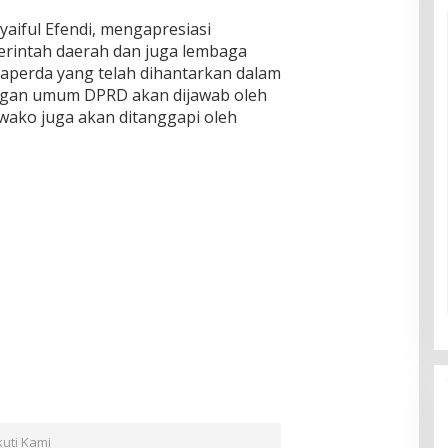
yaiful Efendi, mengapresiasi
erintah daerah dan juga lembaga
aperda yang telah dihantarkan dalam
ngan umum DPRD akan dijawab oleh
wako juga akan ditanggapi oleh
kuti Kami