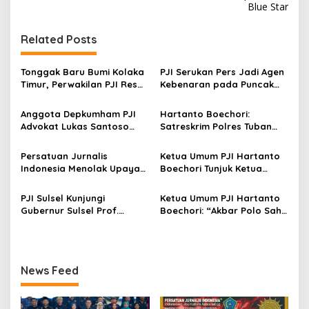
Blue Star
g
a
Related Posts
s
i
Tonggak Baru Bumi Kolaka
PJI Serukan Pers Jadi Agen
p
Timur, Perwakilan PJI Resmi
Kebenaran pada Puncak
Ditetapkan
Hari Pers Nasional 2026
o
Anggota Depkumham PJI
Hartanto Boechori:
s
Advokat Lukas Santoso
Satreskrim Polres Tuban
Lulus Doktor IP 3,82
“Lemot” Tangani
Percobaan Pembunuhan
Persatuan Jurnalis
Ketua Umum PJI Hartanto
Jurnalis
Indonesia Menolak Upaya
Boechori Tunjuk Ketua
Kriminalisasi dan Intervensi
Umum PITI Jadi Pimpinan
Terhadap Kebebasan Pers
Depkumham PJI
PJI Sulsel Kunjungi
Ketua Umum PJI Hartanto
Gubernur Sulsel Prof.
Boechori: “Akbar Polo Sah
Zudan Di Rumah Dinas
Pimpin PJI Sulsel”
Gubernur
News Feed