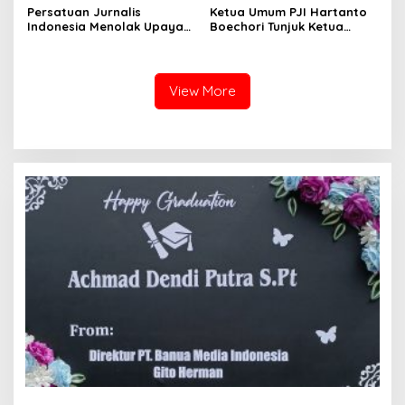
Persatuan Jurnalis
Ketua Umum PJI Hartanto
Indonesia Menolak Upaya
Boechori Tunjuk Ketua
Kriminalisasi dan Intervensi
Umum PITI Jadi Pimpinan
Terhadap Kebebasan Pers
Depkumham PJI
View More