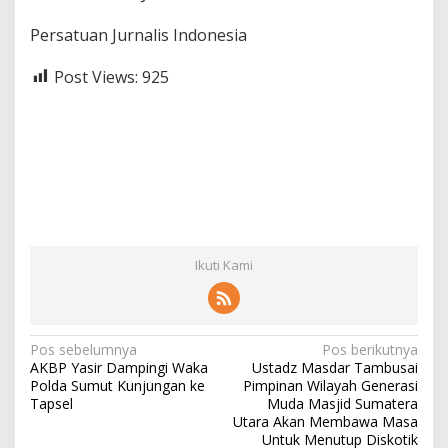
Persatuan Jurnalis Indonesia
Post Views:
925
Ikuti Kami
N
Pos sebelumnya
Pos berikutnya
AKBP Yasir Dampingi Waka
Ustadz Masdar Tambusai
a
Polda Sumut Kunjungan ke
Pimpinan Wilayah Generasi
v
Tapsel
Muda Masjid Sumatera
Utara Akan Membawa Masa
i
Untuk Menutup Diskotik