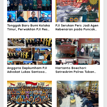
Tonggak Baru Bumi Kolaka
PJI Serukan Pers Jadi Agen
Timur, Perwakilan PJI Resmi
Kebenaran pada Puncak
Ditetapkan
Hari Pers Nasional 2026
Anggota Depkumham PJI
Hartanto Boechori:
Advokat Lukas Santoso
Satreskrim Polres Tuban
Lulus Doktor IP 3,82
“Lemot” Tangani
Percobaan Pembunuhan
Jurnalis