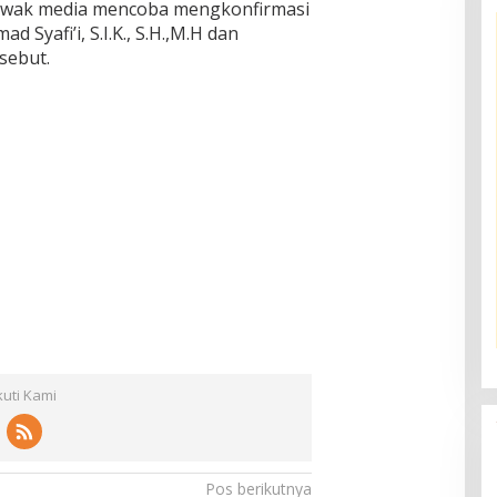
n awak media mencoba mengkonfirmasi
Syafi’i, S.I.K., S.H.,M.H dan
sebut.
kuti Kami
Pos berikutnya