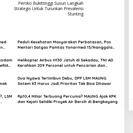
Pemko Bukittinggi Susun Langkah
Strategis Untuk Turunkan Prevalensi
Stunting
med
Peduli Kesehatan Masyarakat Perbatasan, Pos
an
Mentari Satgas Pamtas Yonarmed 13/Nanggala
Gelar Pelayanan Medis Door-to-Door di Desa
Badau
 Kodam
Helikopter Airbus H130 Jatuh di Sekadau, TNI AD
 WNA
Kerahkan 209 Personel untuk Pencarian dan
Evakuasi
Dua Nyawa Tertimbun Debu, DPP LSM MAUNG:
anak
Sistem K3 Harus Jadi Prioritas Tak Bisa Ditawar
?, LSM
Rp10,4 Miliar Terbuang Percuma? MAUNG Ajak KPK
dan Kejati Selidiki Proyek Air Bersih di Bengkayang