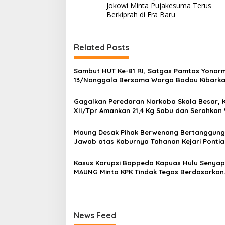
Jokowi Minta Pujakesuma Terus
a
Berkiprah di Era Baru
v
i
Related Posts
g
a
Sambut HUT Ke-81 RI, Satgas Pamtas Yonar
s
13/Nanggala Bersama Warga Badau Kibark
Merah Putih Sepanjang 4 KM di Jalan Raya
i
Perbatasan
Gagalkan Peredaran Narkoba Skala Besar,
p
XII/Tpr Amankan 21,4 Kg Sabu dan Serahkan
Malaysia ke BNNP Kalbar
o
Maung Desak Pihak Berwenang Bertanggung
s
Jawab atas Kaburnya Tahanan Kejari Ponti
Kasus Korupsi Bappeda Kapuas Hulu Senyap
MAUNG Minta KPK Tindak Tegas Berdasarkan
Aturan Hukum
News Feed