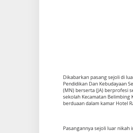
r
u
Dikabarkan pasang sejoli di lu
Pendidikan Dan Kebudayaan Seo
(MN) berserta (JA) berprofesi 
sekolah Kecamatan Belimbing K
berduaan dalam kamar Hotel Ra
Pasangannya sejoli luar nikah 