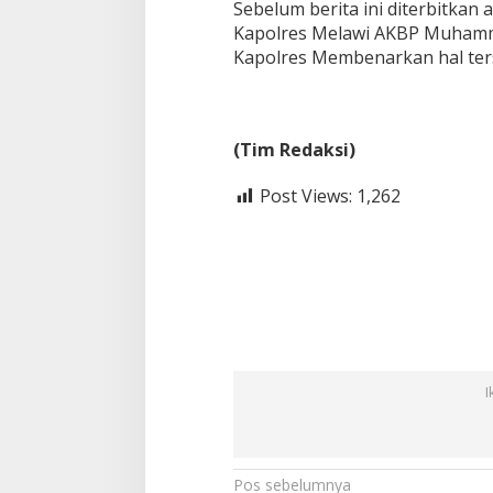
Sebelum berita ini diterbitka
Kapolres Melawi AKBP Muhammad 
Kapolres Membenarkan hal ter
(Tim Redaksi)
Post Views:
1,262
I
N
Pos sebelumnya