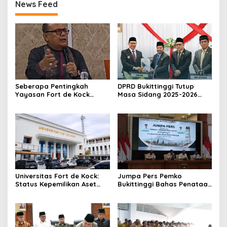
News Feed
Massa Aksi
Seberapa Pentingkah
DPRD Bukittinggi Tutup
Yayasan Fort de Kock
Masa Sidang 2025-2026
Mendongkrak
Dan Buka Masa Sidang
Perekonomian Masyarakat
2026-2027, Wako Ramlan
Jam Gadang?
Beri Apresiasi
Universitas Fort de Kock:
Jumpa Pers Pemko
Status Kepemilikan Aset
Bukittinggi Bahas Penataan
Tanah yang Sah Adalah
Kota hingga Polemik Lahan
Milik Yayasan Berdasarkan
Kampus UFDK
Putusan Mahkamah Agung
Nomor 2108/K/Pdt/2022