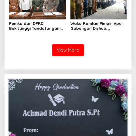
Pemko dan DPRD
Wako Ramlan Pimpin Apel
Bukittinggi Tandatangani
Gabungan Dishub,
Nota Kesepakatan
Tekankan Pelayanan dan
Perubahan KUA-PPAS APBD
Persiapan Angkutan Gratis
2026
Pelajar
View More