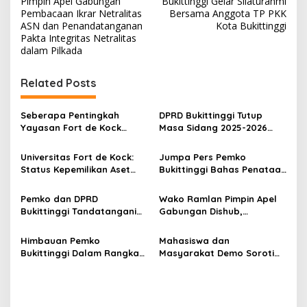
Pimpin Apel Gabungan
Bukittinggi Gelar Silaturahmi
v
Pembacaan Ikrar Netralitas
Bersama Anggota TP PKK
ASN dan Penandatanganan
Kota Bukittinggi
i
Pakta Integritas Netralitas
dalam Pilkada
g
a
Related Posts
s
i
Seberapa Pentingkah
DPRD Bukittinggi Tutup
p
Yayasan Fort de Kock
Masa Sidang 2025-2026
Mendongkrak
Dan Buka Masa Sidang
o
Perekonomian Masyarakat
2026-2027, Wako Ramlan
Universitas Fort de Kock:
Jumpa Pers Pemko
Jam Gadang?
Beri Apresiasi
s
Status Kepemilikan Aset
Bukittinggi Bahas Penataan
Tanah yang Sah Adalah
Kota hingga Polemik Lahan
Milik Yayasan Berdasarkan
Kampus UFDK
Pemko dan DPRD
Wako Ramlan Pimpin Apel
Putusan Mahkamah Agung
Bukittinggi Tandatangani
Gabungan Dishub,
Nomor 2108/K/Pdt/2022
Nota Kesepakatan
Tekankan Pelayanan dan
Perubahan KUA-PPAS APBD
Persiapan Angkutan Gratis
Himbauan Pemko
Mahasiswa dan
2026
Pelajar
Bukittinggi Dalam Rangka
Masyarakat Demo Soroti
Menyemarakkan Hari Ulang
Dugaan Kekerasan Satpol
Tahun ke-81 Kemerdekaan
PP, GMNI Bukittinggi
Republik Indonesia
Kecewa Wali Kota dan
DPRD Tak Hadir Temui