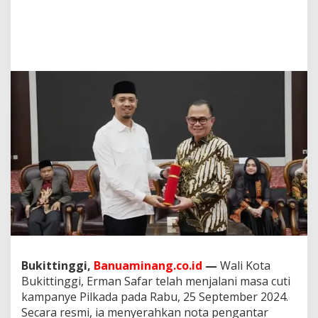
a
s
W
a
l
i
K
o
t
a
B
u
k
i
t
t
i
n
g
g
i
Bukittinggi,
Banuaminang.co.id
—
Wali Kota
K
Bukittinggi, Erman Safar telah menjalani masa cuti
e
kampanye Pilkada pada Rabu, 25 September 2024.
p
Secara resmi, ia menyerahkan nota pengantar
a