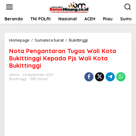
L
e
w
a
Beranda
TNI POLRI
Nasional
ACEH
Riau
Sumate
t
i
k
Homepage
/
Sumatera barat
/
Bukittinggi
N
e
o
k
Nota Pengantaran Tugas Wali Kota
t
o
a
n
Bukittinggi Kepada Pjs Wali Kota
P
t
Bukittinggi
e
e
n
n
Admin
26 September 2024
g
Bukittinggi
3581 Dilihat
a
n
t
a
r
a
n
T
u
g