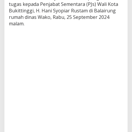
d
tugas kepada Penjabat Sementara (PJs) Wali Kota
a
Bukittinggi, H. Hani Syopiar Rustam di Balairung
P
rumah dinas Wako, Rabu, 25 September 2024
j
malam.
s
W
a
l
i
K
o
t
a
B
u
k
i
t
t
i
n
g
g
i