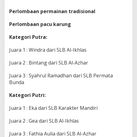
Perlombaan permainan tradisional
Perlombaan pacu karung
Kategori Putra:
Juara 1 : Windra dari SLB Al-Ikhlas
Juara 2 : Bintang dari SLB Al-Azhar
Juara 3 : Syahrul Ramadhan dari SLB Permata
Bunda
Kategori Putri:
Juara 1 : Eka dari SLB Karakter Mandiri
Juara 2 : Gea dari SLB Al-Ikhlas
Juara 3 : Fathia Aulia dari SLB Al-Azhar