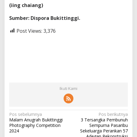
(iing chaiang)
Sumber: Dispora Bukittinggi.
Post Views:
3,376
Ikuti Kami
N
Pos sebelumnya
Pos berikutnya
Malam Anugrah Bukittinggi
3 Tersangka Pembunuh
a
Photography Competition
Sempurna Pasaribu
v
2024
Sekeluarga Perankan 57
Adegan Rekonstruksi