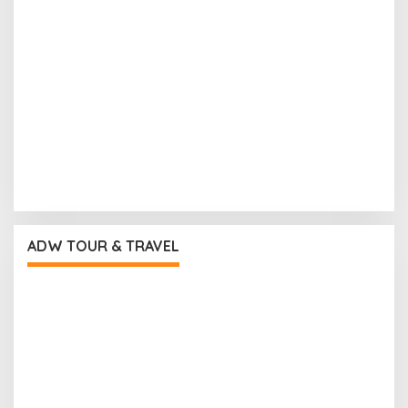
ADW TOUR & TRAVEL