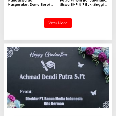
Mahasiswa dan
Putra Pimum BanuaMinang,
Masyarakat Demo Soroti
Siswa SMP N 7 Bukittinggi,
Dugaan Kekerasan Satpol
Raih Medali Emas Kelas
PP, GMNI Bukittinggi
Festival Komite Pemula
Kecewa Wali Kota dan
Berat 40 Kg dalam
DPRD Tak Hadir Temui
Kejuaraan Karate Jam
View More
Massa Aksi
Gadang Inkanas Bukittinggi