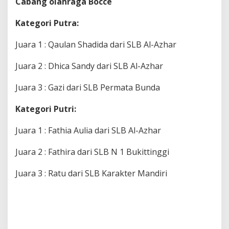
Cabang olahraga Bocce
Kategori Putra:
Juara 1 : Qaulan Shadida dari SLB Al-Azhar
Juara 2 : Dhica Sandy dari SLB Al-Azhar
Juara 3 : Gazi dari SLB Permata Bunda
Kategori Putri:
Juara 1 : Fathia Aulia dari SLB Al-Azhar
Juara 2 : Fathira dari SLB N 1 Bukittinggi
Juara 3 : Ratu dari SLB Karakter Mandiri