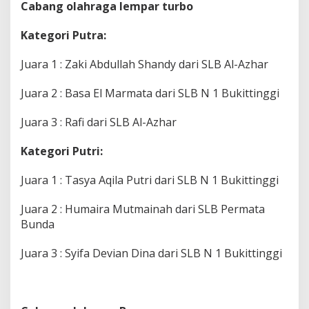
Cabang olahraga lempar turbo
Kategori Putra:
Juara 1 : Zaki Abdullah Shandy dari SLB Al-Azhar
Juara 2 : Basa El Marmata dari SLB N 1 Bukittinggi
Juara 3 : Rafi dari SLB Al-Azhar
Kategori Putri:
Juara 1 : Tasya Aqila Putri dari SLB N 1 Bukittinggi
Juara 2 : Humaira Mutmainah dari SLB Permata
Bunda
Juara 3 : Syifa Devian Dina dari SLB N 1 Bukittinggi