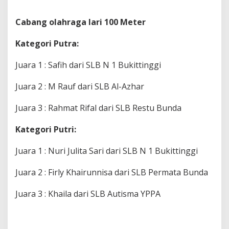
Cabang olahraga lari 100 Meter
Kategori Putra:
Juara 1 : Safih dari SLB N 1 Bukittinggi
Juara 2 : M Rauf dari SLB Al-Azhar
Juara 3 : Rahmat Rifal dari SLB Restu Bunda
Kategori Putri:
Juara 1 : Nuri Julita Sari dari SLB N 1 Bukittinggi
Juara 2 : Firly Khairunnisa dari SLB Permata Bunda
Juara 3 : Khaila dari SLB Autisma YPPA