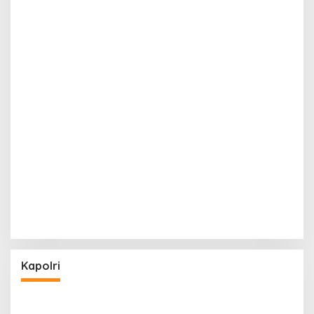
Kapolri