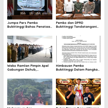
Jumpa Pers Pemko
Pemko dan DPRD
Bukittinggi Bahas Penataan
Bukittinggi Tandatangani
Kota hingga Polemik Lahan
Nota Kesepakatan
Kampus UFDK
Perubahan KUA-PPAS APBD
2026
Wako Ramlan Pimpin Apel
Himbauan Pemko
Gabungan Dishub,
Bukittinggi Dalam Rangka
Tekankan Pelayanan dan
Menyemarakkan Hari Ulang
Persiapan Angkutan Gratis
Tahun ke-81 Kemerdekaan
Pelajar
Republik Indonesia