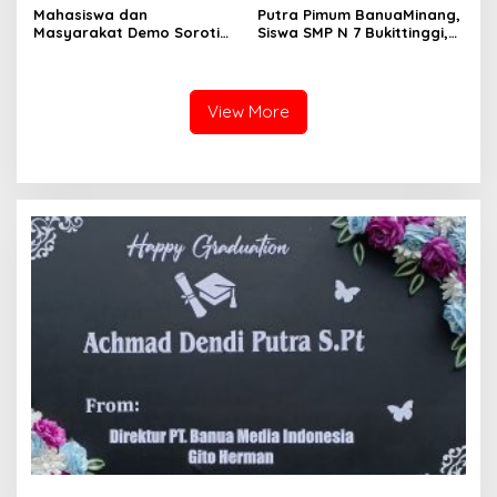
Mahasiswa dan
Putra Pimum BanuaMinang,
Masyarakat Demo Soroti
Siswa SMP N 7 Bukittinggi,
Dugaan Kekerasan Satpol
Raih Medali Emas Kelas
PP, GMNI Bukittinggi
Festival Komite Pemula
Kecewa Wali Kota dan
Berat 40 Kg dalam
DPRD Tak Hadir Temui
Kejuaraan Karate Jam
View More
Massa Aksi
Gadang Inkanas Bukittinggi