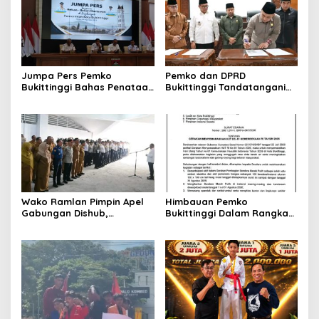
Jumpa Pers Pemko
Pemko dan DPRD
Bukittinggi Bahas Penataan
Bukittinggi Tandatangani
Kota hingga Polemik Lahan
Nota Kesepakatan
Kampus UFDK
Perubahan KUA-PPAS APBD
2026
Wako Ramlan Pimpin Apel
Himbauan Pemko
Gabungan Dishub,
Bukittinggi Dalam Rangka
Tekankan Pelayanan dan
Menyemarakkan Hari Ulang
Persiapan Angkutan Gratis
Tahun ke-81 Kemerdekaan
Pelajar
Republik Indonesia