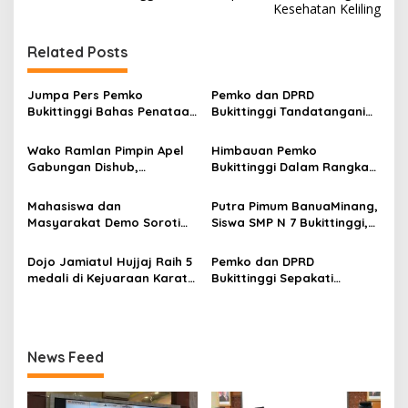
Kesehatan Keliling
i
g
Related Posts
a
s
Jumpa Pers Pemko
Pemko dan DPRD
Bukittinggi Bahas Penataan
Bukittinggi Tandatangani
i
Kota hingga Polemik Lahan
Nota Kesepakatan
p
Kampus UFDK
Perubahan KUA-PPAS APBD
Wako Ramlan Pimpin Apel
Himbauan Pemko
2026
Gabungan Dishub,
Bukittinggi Dalam Rangka
o
Tekankan Pelayanan dan
Menyemarakkan Hari Ulang
s
Persiapan Angkutan Gratis
Tahun ke-81 Kemerdekaan
Mahasiswa dan
Putra Pimum BanuaMinang,
Pelajar
Republik Indonesia
Masyarakat Demo Soroti
Siswa SMP N 7 Bukittinggi,
Dugaan Kekerasan Satpol
Raih Medali Emas Kelas
PP, GMNI Bukittinggi
Festival Komite Pemula
Dojo Jamiatul Hujjaj Raih 5
Pemko dan DPRD
Kecewa Wali Kota dan
Berat 40 Kg dalam
medali di Kejuaraan Karate
Bukittinggi Sepakati
DPRD Tak Hadir Temui
Kejuaraan Karate Jam
Jam Gadang Inkanas Se-
Perubahan Perda Pajak
Massa Aksi
Gadang Inkanas Bukittinggi
Sumatra Barat 2026
dan Retribusi Daerah
News Feed