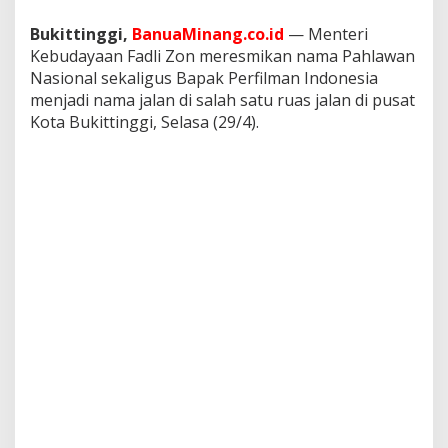
a
j
Bukittinggi,
BanuaMinang.co.id
— Menteri
i
Kebudayaan Fadli Zon meresmikan nama Pahlawan
U
Nasional sekaligus Bapak Perfilman Indonesia
s
menjadi nama jalan di salah satu ruas jalan di pusat
m
a
Kota Bukittinggi, Selasa (29/4).
r
I
s
m
a
i
l
d
i
B
u
k
i
t
t
i
n
g