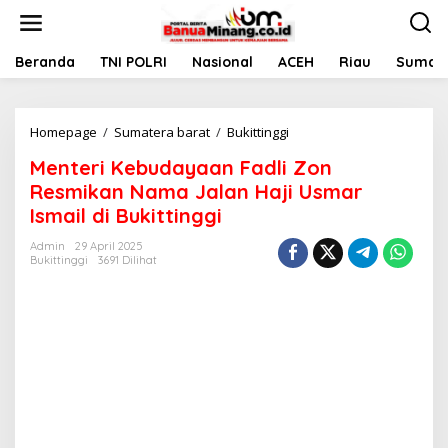
L
e
w
a
Beranda
TNI POLRI
Nasional
ACEH
Riau
Sumate
t
i
k
Homepage
/
Sumatera barat
/
Bukittinggi
M
e
e
k
Menteri Kebudayaan Fadli Zon
n
o
t
n
Resmikan Nama Jalan Haji Usmar
e
t
Ismail di Bukittinggi
r
e
i
n
Admin
29 April 2025
K
Bukittinggi
3691 Dilihat
e
b
u
d
a
y
a
a
n
F