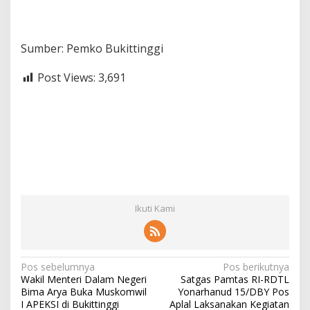
Sumber: Pemko Bukittinggi
Post Views:
3,691
Ikuti Kami
N
Pos sebelumnya
Pos berikutnya
Wakil Menteri Dalam Negeri
Satgas Pamtas RI-RDTL
a
Bima Arya Buka Muskomwil
Yonarhanud 15/DBY Pos
v
I APEKSI di Bukittinggi
Aplal Laksanakan Kegiatan