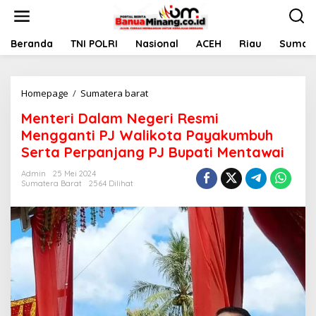
L
e
w
a
Beranda
TNI POLRI
Nasional
ACEH
Riau
Sumate
t
i
k
Homepage
/
Sumatera barat
M
e
e
k
Menteri Dalam Negeri Resmi
n
o
t
n
Mengganti PJ Walikota Payakumbuh
e
t
Serta Perpanjang PJ Bupati Mentawai
r
e
i
n
Admin
25 Mei 2024
D
Sumatera Barat
2564 Dilihat
a
l
a
m
N
e
g
e
r
i