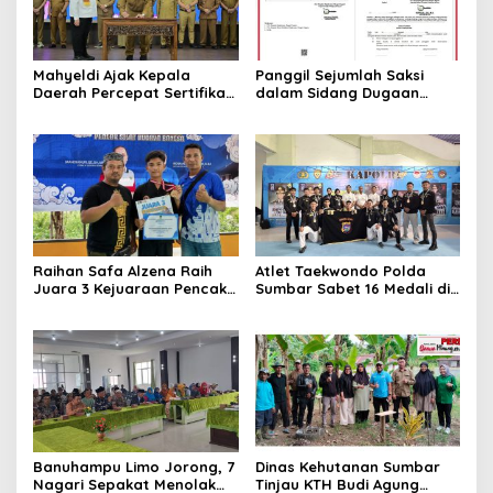
Mahyeldi Ajak Kepala
Panggil Sejumlah Saksi
Daerah Percepat Sertifikasi
dalam Sidang Dugaan
Halal, Bidik Sumbar Jadi
Kasus LGBT dengan
Pusat Ekosistem Halal
Terdakwa Haji DS
Nasional
Raihan Safa Alzena Raih
Atlet Taekwondo Polda
Juara 3 Kejuaraan Pencak
Sumbar Sabet 16 Medali di
Silat Tingkat Pelajar Se-
Kapolri Cup 2026
Sumatera Barat
Banuhampu Limo Jorong, 7
Dinas Kehutanan Sumbar
Nagari Sepakat Menolak
Tinjau KTH Budi Agung