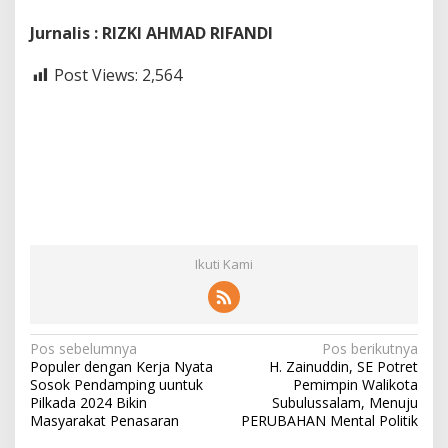
Jurnalis : RIZKI AHMAD RIFANDI
Post Views:
2,564
Ikuti Kami
N
Pos sebelumnya
Pos berikutnya
Populer dengan Kerja Nyata
H. Zainuddin, SE Potret
a
Sosok Pendamping uuntuk
Pemimpin Walikota
v
Pilkada 2024 Bikin
Subulussalam, Menuju
Masyarakat Penasaran
PERUBAHAN Mental Politik
i