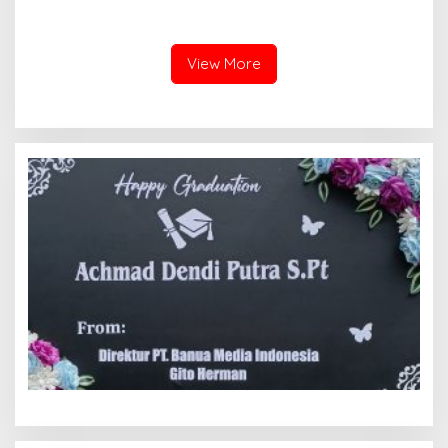
Tol Melewati Banuhampu
Lestari Dalam Kesiapan
Menerima Bantuan
View More