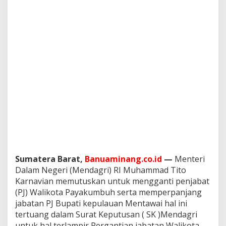
a
y
a
k
u
m
b
u
h
S
e
r
t
a
P
e
r
Sumatera Barat,
Banuaminang.co.id
—
Menteri
p
a
Dalam Negeri (Mendagri) RI Muhammad Tito
n
Karnavian memutuskan untuk mengganti penjabat
j
(PJ) Walikota Payakumbuh serta memperpanjang
a
jabatan PJ Bupati kepulauan Mentawai hal ini
n
tertuang dalam Surat Keputusan ( SK )Mendagri
g
P
untuk hal terlampir Pergantian jabatan Walikota