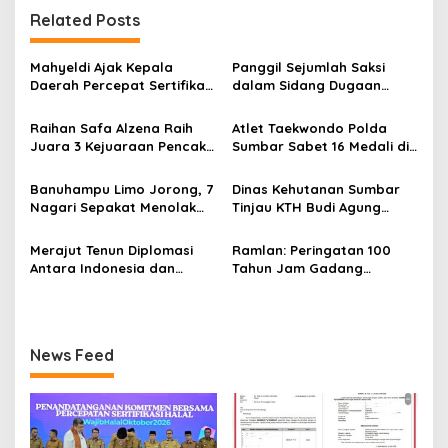
g
Related Posts
a
s
Mahyeldi Ajak Kepala
Panggil Sejumlah Saksi
Daerah Percepat Sertifikasi
dalam Sidang Dugaan
i
Halal, Bidik Sumbar Jadi
Kasus LGBT dengan
p
Pusat Ekosistem Halal
Terdakwa Haji DS
Raihan Safa Alzena Raih
Atlet Taekwondo Polda
Nasional
Juara 3 Kejuaraan Pencak
Sumbar Sabet 16 Medali di
o
Silat Tingkat Pelajar Se-
Kapolri Cup 2026
s
Sumatera Barat
Banuhampu Limo Jorong, 7
Dinas Kehutanan Sumbar
Nagari Sepakat Menolak
Tinjau KTH Budi Agung
Tol Melewati Banuhampu
Lestari Dalam Kesiapan
Menerima Bantuan
Merajut Tenun Diplomasi
Ramlan: Peringatan 100
Antara Indonesia dan
Tahun Jam Gadang
Belanda
Momentum Memperkuat
Identitas Bukittinggi
sebagai Kota Perjuangan,
Kota Sejarah, dan Pusat
News Feed
Kebudayaan